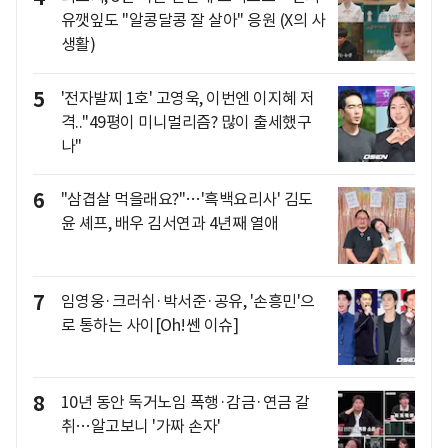
유깻잎도 "알콩달콩 잘 살아" 응원 (X의 사
생활)
5
'전자발찌 1호' 고영욱, 이번엔 이지혜 저
격.."49평이 미니멀리즘? 많이 출세했구
나"
6
"삼겹살 먹을래요?"…'흑백요리사' 김도
윤 셰프, 배우 김서연과 4년째 열애
7
임영웅·크러쉬·박서준·공유, '손흥민'으
로 통하는 사이[Oh!쎈 이슈]
8
10년 동안 독거노임 폭행·감금·연금 갈
취…알고보니 '가짜 손자'