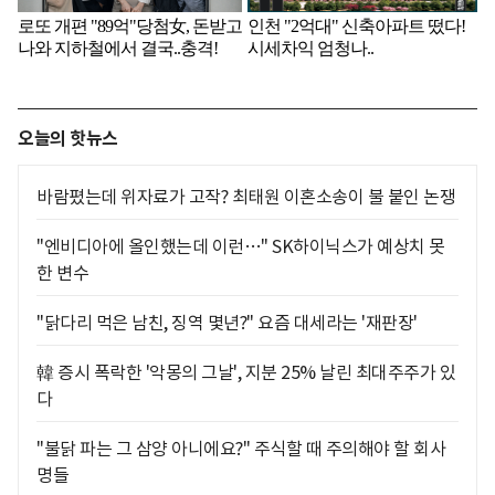
오늘의 핫뉴스
바람폈는데 위자료가 고작? 최태원 이혼소송이 불 붙인 논쟁
"엔비디아에 올인했는데 이런…" SK하이닉스가 예상치 못
한 변수
"닭다리 먹은 남친, 징역 몇년?" 요즘 대세라는 '재판장'
韓 증시 폭락한 '악몽의 그날', 지분 25% 날린 최대주주가 있
다
"불닭 파는 그 삼양 아니에요?" 주식할 때 주의해야 할 회사
명들