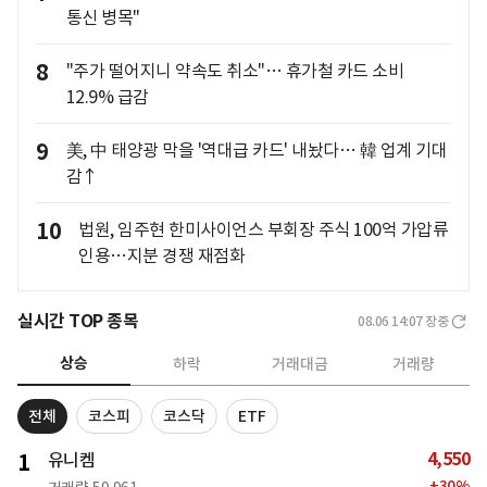
통신 병목"
8
"주가 떨어지니 약속도 취소"… 휴가철 카드 소비
12.9% 급감
9
美, 中 태양광 막을 '역대급 카드' 내놨다… 韓 업계 기대
감↑
10
법원, 임주현 한미사이언스 부회장 주식 100억 가압류
인용…지분 경쟁 재점화
실시간 TOP 종목
08.06 14:07
장중
상승
하락
거래대금
거래량
전체
코스피
코스닥
ETF
4,550
1
유니켐
+
30
%