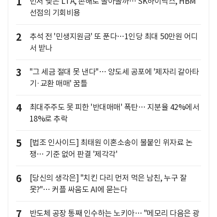
1
먼저 맺은 LTA, 손해로 돌아올까… SK하이닉스, HBM
선점의 기회비용
2
추석 전 '민생지원금' 또 푼다…1인당 최대 50만원 어디
서 받나
3
"그 세금 절대 못 낸다"… 양도세 공포에 '제자리 갈아타
기·교환 매매' 꿈틀
4
최대주주도 못 피한 '반대매매' 폭탄… 지분율 42%에서
18%로 추락
5
[법조 인사이드] 최태원 이혼소송이 불붙인 위자료 논
쟁… 기준 없어 판결 '제각각'
6
[당신의 생각은] "치킨 다리 먼저 먹은 남친, 누구 잘
못?"… 커플 싸움도 AI에 묻는다
7
반도체 공장 통째 인수하는 노키아… "메모리 다음은 광