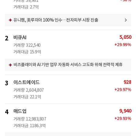
거래량
59,961
거래대금
2.7억
유니켐, 美루미아 100% 인수…전자피부 시장 진출
5,050
2
비큐AI
+
29.99
%
거래량
322,540
거래대금
15.9억
비즈플레이와 AI 기반 업무 자동화 서비스 고도화 위해 전략적 제휴
928
3
이스트에이드
+
29.97
%
거래량
2,604,807
거래대금
22.1억
9,940
4
매드업
+
29.93
%
거래량
12,983,807
거래대금
1186.3억