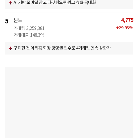
AI 기반 모바일 광고 타깃팅으로 광고 효율 극대화
4,775
5
본느
+
29.93
%
거래량
3,259,381
거래대금
148.3억
구미현 전 아워홈 회장 경영권 인수로 4거래일 연속 상한가