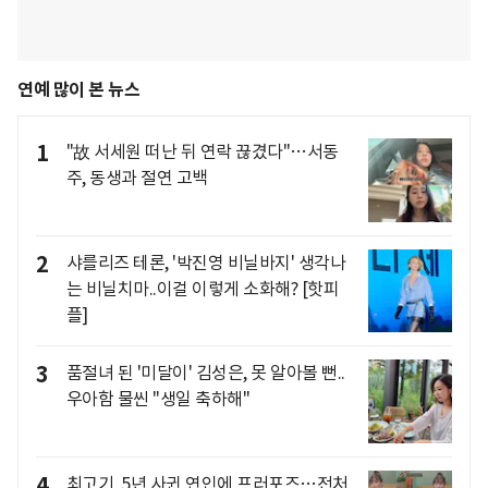
연예 많이 본 뉴스
1
"故 서세원 떠난 뒤 연락 끊겼다"…서동
주, 동생과 절연 고백
2
샤를리즈 테론, '박진영 비닐바지' 생각나
는 비닐치마..이걸 이렇게 소화해? [핫피
플]
3
품절녀 된 '미달이' 김성은, 못 알아볼 뻔..
우아함 물씬 "생일 축하해"
4
최고기, 5년 사귄 연인에 프러포즈…전처