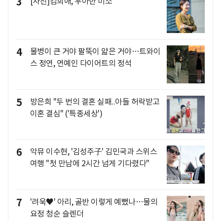
3
[사진]김희애, 우아한 미소
4
물병이 큰 거야 팔뚝이 얇은 거야…트와이
스 정연, 연예인 다이어트의 정석
5
방은희 "두 번의 결혼 실패..아들 허락받고
이혼 결심" ('특종세상')
6
악뮤 이수현, '김성주子' 김민국과 스위스
여행 "첫 만남에 2시간 넘게 기다렸다"
7
'려욱♥' 아리, 골반 이렇게 예뻤나…물의
요정 청순 슬렌더