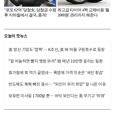
오늘의 핫뉴스
美 방산 기업도 '깜짝'… K조선, 美 배 띄울 구원투수로 등장
"말 어눌하면 빨리 병원 와라" 韓 매년 10만명 걸리는 질환
휴가철에 회 먹기 글렀네… 폭염에 가격 치솟은 '국민 횟감'
반도체도 쭉쭉 빠진 증시… "외인이 우리 희망" 말 나온 이유
보유한 미사일 1700발 뿐… 바닥 보인다는 美 무기고 '위태'