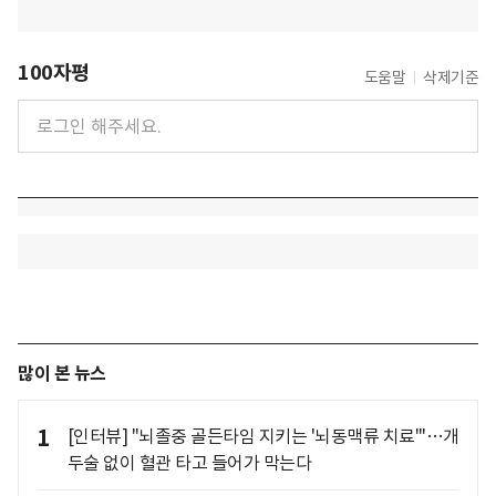
100자평
도움말
삭제기준
많이 본 뉴스
1
[인터뷰] "뇌졸중 골든타임 지키는 '뇌동맥류 치료'"…개
두술 없이 혈관 타고 들어가 막는다