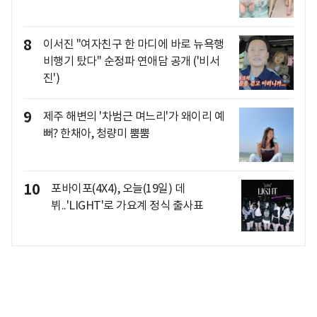
8
이서진 "여자친구 한 마디에 바로 뉴욕행
비행기 탔다" 순정파 연애담 공개 ('비서
진')
9
제주 해변의 '차범근 며느리'가 왜이리 예
뻐? 한채아, 청량미 뿜뿜
10
포바이포(4X4), 오늘(19일) 데
뷔..'LIGHT'로 가요계 정식 출사표