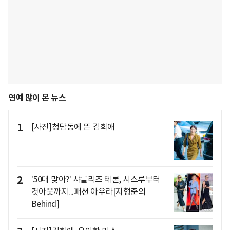
연예 많이 본 뉴스
1
[사진]청담동에 뜬 김희애
2
'50대 맞아?' 샤를리즈 테론, 시스루부터
컷아웃까지...패션 아우라[지형준의
Behind]