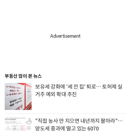
부동산 많이 본 뉴스
보유세 강화에 '세 낀 집' 퇴로… 토허제 실
거주 예외 확대 추진
"직접 농사 안 지으면 내년까지 팔아라"…
양도세 중과에 떨고 있는 6070