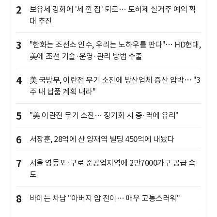
2
보유세 강화에 '세 낀 집' 퇴로… 토허제 실거주 예외 확
대 추진
3
"한화는 조선소 인수, 우리는 노하우를 판다"… HD현대,
美에 조선 기술·운영·관리 방법 수출
4
美 국방부, 이란전 무기 소진에 방산업체 증산 압박… "3
주 내 납품 계획 내라"
5
"美 이란전 무기 소진… 장기화 시 중·러에 유리"
6
서장훈, 28억에 산 양재역 빌딩 450억에 내놨다
7
서울 영등포·구로 준공업지역에 2만7000가구 공급 속
도
8
바이든 차남 "아버지 암 전이… 매우 고통스러워"