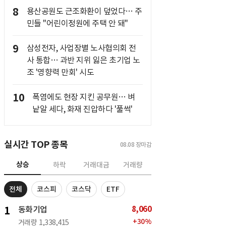
8
용산공원도 근조화환이 덮었다… 주
민들 "어린이정원에 주택 안 돼"
9
삼성전자, 사업장별 노사협의회 전
사 통합… 과반 지위 잃은 초기업 노
조 '영향력 만회' 시도
10
폭염에도 현장 지킨 공무원… 벼
낱알 세다, 화재 진압하다 '풀썩'
실시간 TOP 종목
08.08
장마감
상승
하락
거래대금
거래량
전체
코스피
코스닥
ETF
8,060
1
동화기업
+
30
%
거래량
1,338,415