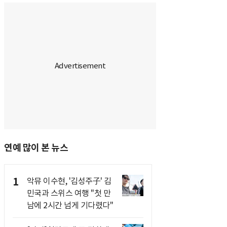
연예 많이 본 뉴스
1
악뮤 이수현, '김성주子' 김
민국과 스위스 여행 "첫 만
남에 2시간 넘게 기다렸다"