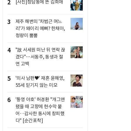
2
[사진]청담동에 뜬 김희애
3
제주 해변의 '차범근 며느
리'가 왜이리 예뻐? 한채아,
청량미 뿜뿜
4
"故 서세원 떠난 뒤 연락 끊
겼다"…서동주, 동생과 절
연 고백
5
'의사 남편♥' 재혼 윤해영,
55세 믿기지 않는 미모
6
'통영 야호' 허경환 "개그맨
됐을 때 고향에 현수막 붙
어‥감사한 동시에 창피했
다" [순간포착]