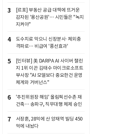
3
[르포] 부동산 공급 대책에 뜨거운
감자된 '용산공원'… 시민들은 "녹지
지켜야"
4
도수치료 막으니 신장분사·체외충
격파로… 비급여 '풍선효과'
5
[인터뷰] 美 DARPA AI 사이버 챌린
지 1위 이끈 김태수 마이크로소프트
부사장 "AI 모델보다 중요한건 운영
체계와 거버넌스"
6
'추진위원장 해임' 올림픽선수촌 재
건축… 송파구, 직무대행 체제 승인
7
서장훈, 28억에 산 양재역 빌딩 450
억에 내놨다