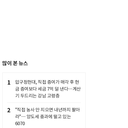
많이 본 뉴스
1
압구정현대, 직접 증여가 매각 후 현
금 증여보다 세금 7억 덜 낸다…계산
기 두드리는 강남 고령층
2
"직접 농사 안 지으면 내년까지 팔아
라"… 양도세 중과에 떨고 있는
6070