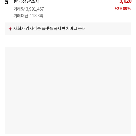
3,020
5
한국첨단소재
+
29.89
%
거래량
3,991,467
거래대금
118.3억
자회사 양자검증 플랫폼 국제 벤치마크 등재