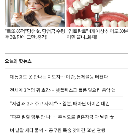
오늘의 핫뉴스
대통령도 못 만나는 지도자… 이란, 통제불능 빠졌다
전세계 3억명 귀 호강… 넷플릭스급 돌풍 일으킨 음악 앱
"저걸 왜 2배 주고 사지?"… 일본, 때아닌 아이폰 대란
"파혼 말할 엄두 안 나"… 주식으로 결혼자금 다 날린 女
벼 낱알 세다 풀썩… 공무원 목숨 앗아간 60년 관행