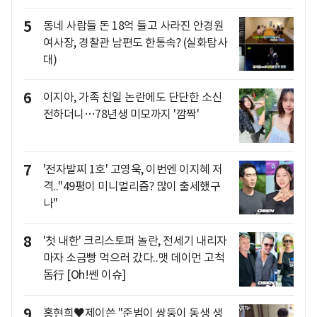
5
동네 사람들 돈 18억 들고 사라진 안경원
여사장, 경찰관 남편도 한통속? (실화탐사
대)
6
이지아, 가족 친일 논란에도 단단한 소신
전하더니…78년생 미모까지 '깜짝'
7
'전자발찌 1호' 고영욱, 이번엔 이지혜 저
격.."49평이 미니멀리즘? 많이 출세했구
나"
8
'첫 내한' 크리스토퍼 놀란, 전세기 내리자
마자 소금빵 먹으러 갔다..맷 데이먼 고척
돔行 [Oh!쎈 이슈]
9
홍현희♥제이쓴 "준범이 쌍둥이 동생 생