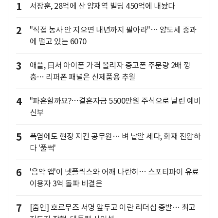
1
서장훈, 28억에 산 양재역 빌딩 450억에 내놨다
2
"직접 농사 안 지으면 내년까지 팔아라"… 양도세 중과
에 떨고 있는 6070
3
애플, 日서 아이폰 가격 올리자 중고폰 주문량 2배 껑
충… 리퍼폰 패널은 신제품용 추월
4
"파혼할까요?…결혼자금 5500만원 주식으로 날린 예비
신부
5
폭염에도 현장 지킨 공무원… 벼 낱알 세다, 화재 진압하
다 '풀썩'
6
'음악 앱'이 넷플릭스와 어깨 나란히… 스포티파이 유료
이용자 3억 돌파 비결은
7
[줌인] 호르무즈 서명 앞두고 이란 리더십 증발… 최고