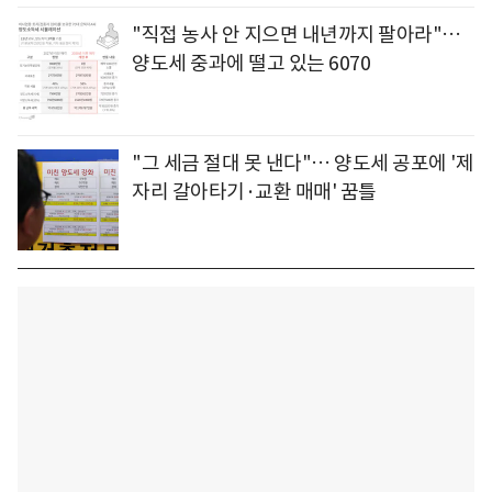
"직접 농사 안 지으면 내년까지 팔아라"…
양도세 중과에 떨고 있는 6070
"그 세금 절대 못 낸다"… 양도세 공포에 '제
자리 갈아타기·교환 매매' 꿈틀