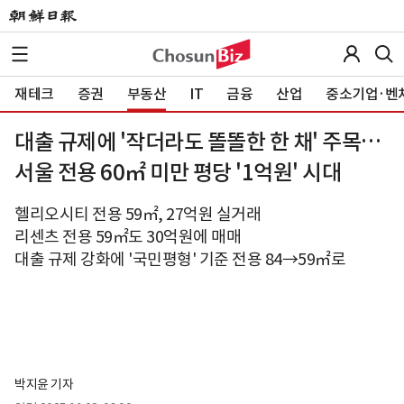
재테크
증권
부동산
IT
금융
산업
중소기업·벤
대출 규제에 '작더라도 똘똘한 한 채' 주목…
서울 전용 60㎡ 미만 평당 '1억원' 시대
헬리오시티 전용 59㎡, 27억원 실거래
리센츠 전용 59㎡도 30억원에 매매
대출 규제 강화에 '국민평형' 기준 전용 84→59㎡로
박지윤 기자