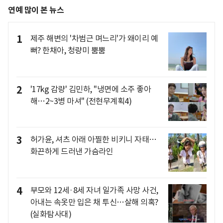
연예 많이 본 뉴스
1
제주 해변의 '차범근 며느리'가 왜이리 예
뻐? 한채아, 청량미 뿜뿜
2
'17kg 감량' 김민하, "냉면에 소주 좋아
해…2~3병 마셔" (전현무계획4)
3
허가윤, 셔츠 아래 아찔한 비키니 자태…
화끈하게 드러낸 가슴라인
4
부모와 12세·8세 자녀 일가족 사망 사건,
아내는 속옷만 입은 채 투신…살해 의혹?
(실화탐사대)