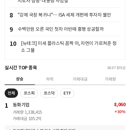
지도자 잠행·대통령 사임설
8
"강제 국장 복귀냐"… ISA 세제 개편에 투자자 불만
9
수백만원 오른 국민 첫차 아반떼 흥행 성공할까
10
[뉴테크] 미세 플라스틱 꼼짝 마, 자연이 가르쳐준 청
소 그물
실시간 TOP 종목
08.07
장마감
상승
하락
거래대금
거래량
전체
코스피
코스닥
ETF
8,060
1
동화기업
+
30
%
거래량
1,338,415
거래대금
105.2억