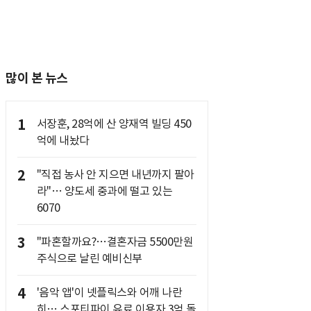
많이 본 뉴스
1
서장훈, 28억에 산 양재역 빌딩 450
억에 내놨다
2
"직접 농사 안 지으면 내년까지 팔아
라"… 양도세 중과에 떨고 있는
6070
3
"파혼할까요?…결혼자금 5500만원
주식으로 날린 예비신부
4
'음악 앱'이 넷플릭스와 어깨 나란
히… 스포티파이 유료 이용자 3억 돌