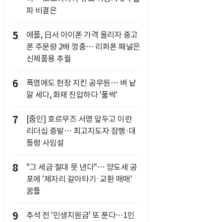
파 비결은
5
애플, 日서 아이폰 가격 올리자 중고
폰 주문량 2배 껑충… 리퍼폰 패널은
신제품용 추월
6
폭염에도 현장 지킨 공무원… 벼 낱
알 세다, 화재 진압하다 '풀썩'
7
[줌인] 호르무즈 서명 앞두고 이란
리더십 증발… 최고지도자 잠행·대
통령 사임설
8
"그 세금 절대 못 낸다"… 양도세 공
포에 '제자리 갈아타기·교환 매매'
꿈틀
9
추석 전 '민생지원금' 또 푼다…1인