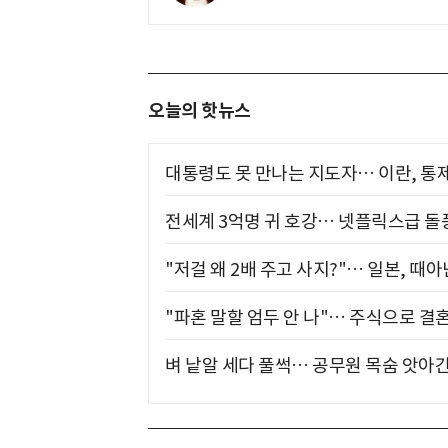
오늘의 핫뉴스
대통령도 못 만나는 지도자… 이란, 통
전세계 3억명 귀 호강… 넷플릭스급 돌
"저걸 왜 2배 주고 사지?"… 일본, 때
"파혼 말할 엄두 안 나"… 주식으로 결
벼 낱알 세다 풀썩… 공무원 목숨 앗아간