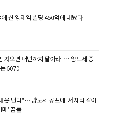
억에 산 양재역 빌딩 450억에 내놨다
 안 지으면 내년까지 팔아라"… 양도세 중
는 6070
대 못 낸다"… 양도세 공포에 '제자리 갈아
매매' 꿈틀