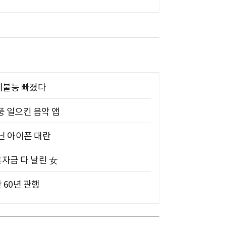
제불능 빠졌다
풍 일으킨 음악 앱
아닌 아이폰 대란
혼자금 다 날린 女
 60년 관행