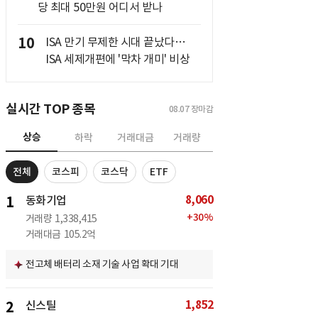
당 최대 50만원 어디서 받나
10
ISA 만기 무제한 시대 끝났다…
ISA 세제개편에 '막차 개미' 비상
실시간 TOP 종목
08.07
장마감
상승
하락
거래대금
거래량
전체
코스피
코스닥
ETF
8,060
1
동화기업
+
30
%
거래량
1,338,415
거래대금
105.2억
전고체 배터리 소재 기술 사업 확대 기대
1,852
2
신스틸