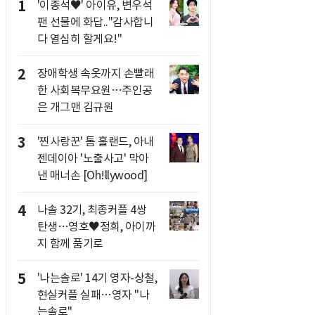
1
'이종석♥' 아이유, 변우석
팬 선물에 화답.."감사합니
다 열심히 할게요!"
2
장애학생 속옷까지 손빨래
한 사회복무요원…주인공
은 개그맨 김규원
3
'찐사랑꾼' 톰 홀랜드, 아내
젠데이아 '노출사고' 막아
낸 매너손 [Oh!llywood]
4
나솔 32기, 최종커플 4쌍
탄생…영호♥정희, 아이까
지 함께 품기로
5
'나는솔로' 14기 영자-상철,
현실커플 실패…영자 "나
는솔로"