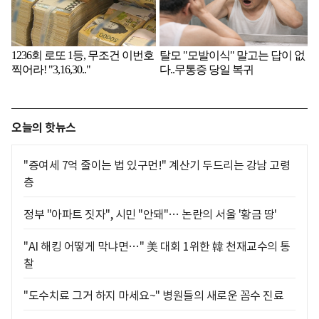
오늘의 핫뉴스
"증여세 7억 줄이는 법 있구먼!" 계산기 두드리는 강남 고령
층
정부 "아파트 짓자", 시민 "안돼"… 논란의 서울 '황금 땅'
"AI 해킹 어떻게 막냐면…" 美 대회 1위한 韓 천재교수의 통
찰
"도수치료 그거 하지 마세요~" 병원들의 새로운 꼼수 진료