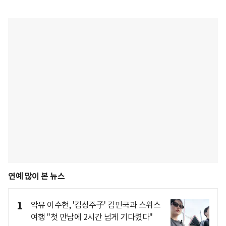
연예 많이 본 뉴스
1
악뮤 이수현, '김성주子' 김민국과 스위스
여행 "첫 만남에 2시간 넘게 기다렸다"