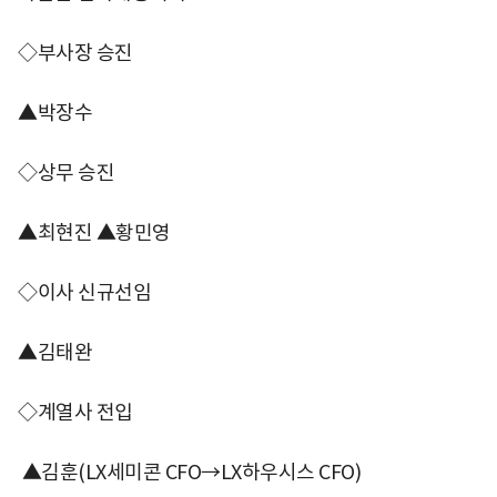
◇부사장 승진
▲박장수
◇상무 승진
▲최현진 ▲황민영
◇이사 신규선임
▲김태완
◇계열사 전입
▲김훈(LX세미콘 CFO→LX하우시스 CFO)