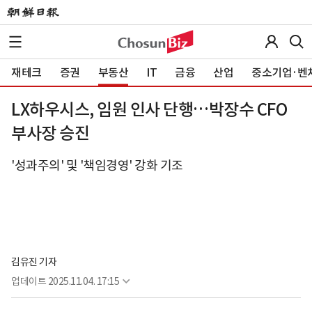
재테크
증권
부동산
IT
금융
산업
중소기업·벤
LX하우시스, 임원 인사 단행…박장수 CFO
부사장 승진
'성과주의' 및 '책임경영' 강화 기조
김유진 기자
업데이트
2025.11.04. 17:15