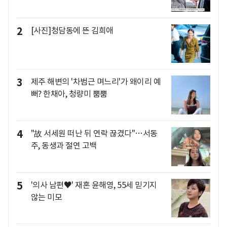
2
[사진]청담동에 뜬 김희애
3
제주 해변의 '차범근 며느리'가 왜이리 예
뻐? 한채아, 청량미 뿜뿜
4
"故 서세원 떠난 뒤 연락 끊겼다"…서동
주, 동생과 절연 고백
5
'의사 남편♥' 재혼 윤해영, 55세 믿기지
않는 미모