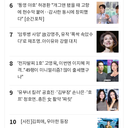
6
'통영 야호' 허경환 "개그맨 됐을 때 고향
에 현수막 붙어‥감사한 동시에 창피했
다" [순간포착]
7
'암투병 사망' 故강명주, 유작 '폭싹 속았수
다'로 재조명..아이유와 강렬 대치
8
'전자발찌 1호' 고영욱, 이번엔 이지혜 저
격.."49평이 미니멀리즘? 많이 출세했구
나"
9
'유부녀 킬러' 공효진·'김부장' 손나은·'호
프' 정호연..총든 女 활약 '짜릿'
10
[사진]김희애, 우아한 등장