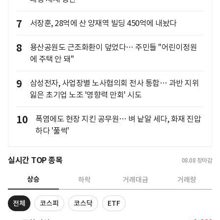
7
서장훈, 28억에 산 양재역 빌딩 450억에 내놨다
8
용산공원도 근조화환이 덮었다… 주민들 "어린이정원
에 주택 안 돼"
9
삼성전자, 사업장별 노사협의회 전사 통합… 과반 지위
잃은 초기업 노조 '영향력 만회' 시도
10
폭염에도 현장 지킨 공무원… 벼 낱알 세다, 화재 진압
하다 '풀썩'
실시간 TOP 종목
08.08
장마감
상승
하락
거래대금
거래량
전체
코스피
코스닥
ETF