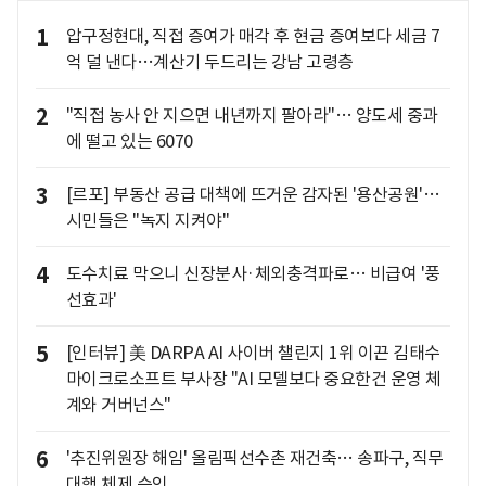
1
압구정현대, 직접 증여가 매각 후 현금 증여보다 세금 7
억 덜 낸다…계산기 두드리는 강남 고령층
2
"직접 농사 안 지으면 내년까지 팔아라"… 양도세 중과
에 떨고 있는 6070
3
[르포] 부동산 공급 대책에 뜨거운 감자된 '용산공원'…
시민들은 "녹지 지켜야"
4
도수치료 막으니 신장분사·체외충격파로… 비급여 '풍
선효과'
5
[인터뷰] 美 DARPA AI 사이버 챌린지 1위 이끈 김태수
마이크로소프트 부사장 "AI 모델보다 중요한건 운영 체
계와 거버넌스"
6
'추진위원장 해임' 올림픽선수촌 재건축… 송파구, 직무
대행 체제 승인