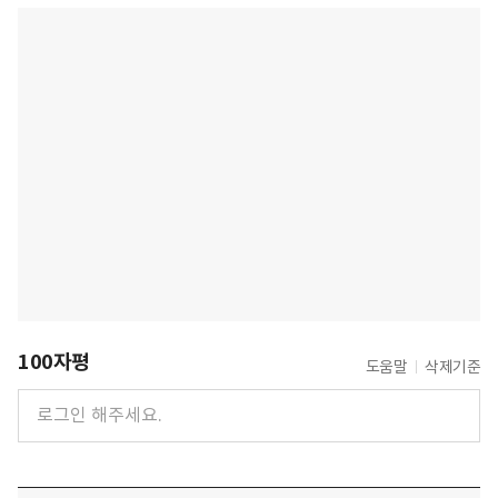
100자평
도움말
삭제기준