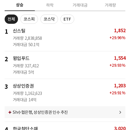
상승
하락
거래대금
거래량
전체
코스피
코스닥
ETF
1,852
1
신스틸
+
29.96
%
거래량
2,838,858
거래대금
50.1억
1,554
2
윙입푸드
+
29.93
%
거래량
327,412
거래대금
5억
1,203
3
상상인증권
+
29.91
%
거래량
1,162,623
거래대금
14억
Sh수협은행, 상상인증권 인수 추진
3,020
4
한국첨단소재