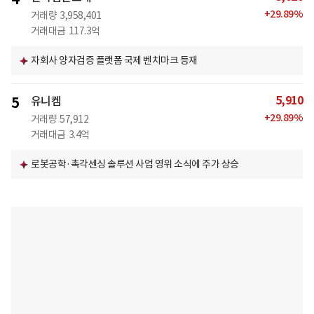
+
29.89
%
거래량
3,958,401
거래대금
117.3억
자회사 양자검증 플랫폼 국제 벤치마크 등재
5,910
5
유니켐
+
29.89
%
거래량
57,912
거래대금
3.4억
로봇공학·촉각센싱 솔루션 사업 영위 소식에 주가 상승