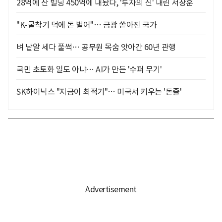
28억에 산 빌딩 450억에 내놨다, '투자의 신' 내린 서장훈
"K-굴착기 덕에 돈 벌어"… 금광 쏟아진 국가
벼 낱알 세다 풀썩… 공무원 목숨 앗아간 60년 관행
국민 초토화 일도 아냐… AI가 만든 '수퍼 무기'
SK하이닉스 "지금이 최적기"… 미국서 키우는 '돈줄'