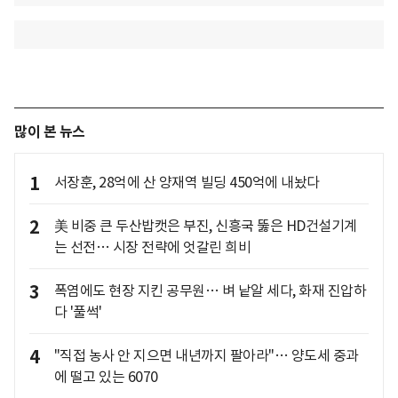
많이 본 뉴스
1
서장훈, 28억에 산 양재역 빌딩 450억에 내놨다
2
美 비중 큰 두산밥캣은 부진, 신흥국 뚫은 HD건설기계
는 선전… 시장 전략에 엇갈린 희비
3
폭염에도 현장 지킨 공무원… 벼 낱알 세다, 화재 진압하
다 '풀썩'
4
"직접 농사 안 지으면 내년까지 팔아라"… 양도세 중과
에 떨고 있는 6070