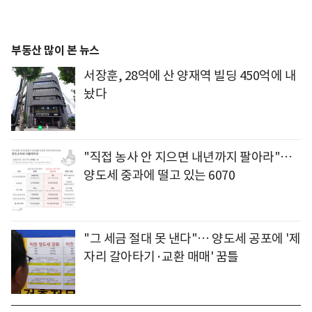
부동산 많이 본 뉴스
서장훈, 28억에 산 양재역 빌딩 450억에 내
놨다
"직접 농사 안 지으면 내년까지 팔아라"…
양도세 중과에 떨고 있는 6070
"그 세금 절대 못 낸다"… 양도세 공포에 '제
자리 갈아타기·교환 매매' 꿈틀