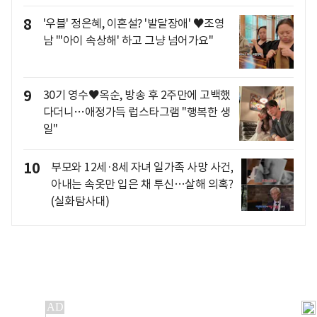
8
'우블' 정은혜, 이혼설? '발달장애' ♥조영
남 "'아이 속상해' 하고 그냥 넘어가요"
9
30기 영수♥옥순, 방송 후 2주만에 고백했
다더니…애정가득 럽스타그램 "행복한 생
일"
10
부모와 12세·8세 자녀 일가족 사망 사건,
아내는 속옷만 입은 채 투신…살해 의혹?
(실화탐사대)