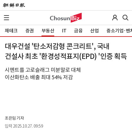
재테크
증권
부동산
IT
금융
산업
중소기업·벤
대우건설 '탄소저감형 콘크리트', 국내
건설사 최초 '환경성적표지(EPD) '인증 획득
시멘트를 고로슬래그 미분말로 대체
이산화탄소 배출 최대 54% 저감
조은임 기자
입력
2025.10.27. 09:59