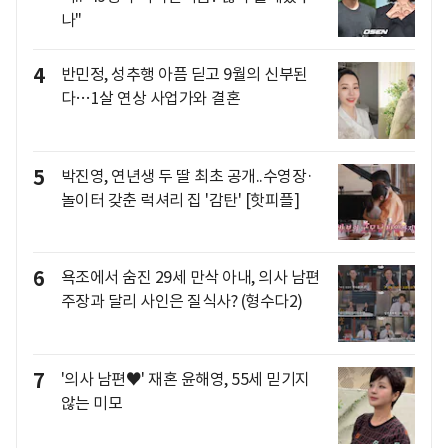
나"
4
반민정, 성추행 아픔 딛고 9월의 신부된
다…1살 연상 사업가와 결혼
5
박진영, 연년생 두 딸 최초 공개..수영장·
놀이터 갖춘 럭셔리 집 '감탄' [핫피플]
6
욕조에서 숨진 29세 만삭 아내, 의사 남편
주장과 달리 사인은 질식사? (형수다2)
7
'의사 남편♥' 재혼 윤해영, 55세 믿기지
않는 미모