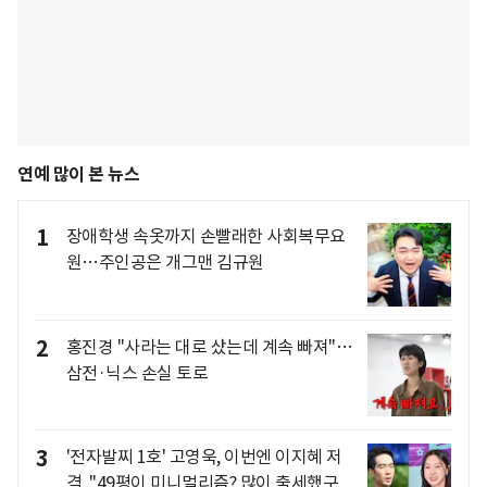
연예 많이 본 뉴스
1
장애학생 속옷까지 손빨래한 사회복무요
원…주인공은 개그맨 김규원
2
홍진경 "사라는 대로 샀는데 계속 빠져"…
삼전·닉스 손실 토로
3
'전자발찌 1호' 고영욱, 이번엔 이지혜 저
격.."49평이 미니멀리즘? 많이 출세했구