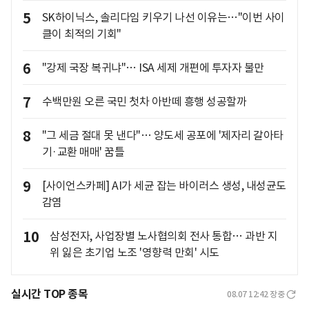
5
SK하이닉스, 솔리다임 키우기 나선 이유는…"이번 사이
클이 최적의 기회"
6
"강제 국장 복귀냐"… ISA 세제 개편에 투자자 불만
7
수백만원 오른 국민 첫차 아반떼 흥행 성공할까
8
"그 세금 절대 못 낸다"… 양도세 공포에 '제자리 갈아타
기·교환 매매' 꿈틀
9
[사이언스카페] AI가 세균 잡는 바이러스 생성, 내성균도
감염
10
삼성전자, 사업장별 노사협의회 전사 통합… 과반 지
위 잃은 초기업 노조 '영향력 만회' 시도
실시간 TOP 종목
08.07 12:42
장중