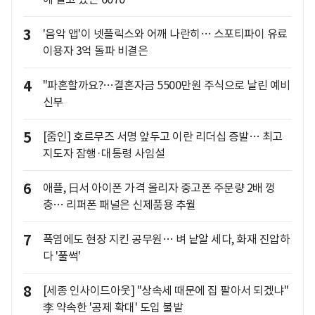
3
'음악 앱'이 넷플릭스와 어깨 나란히… 스포티파이 유료
이용자 3억 돌파 비결은
4
"파혼할까요?…결혼자금 5500만원 주식으로 날린 예비
신부
5
[줌인] 호르무즈 서명 앞두고 이란 리더십 증발… 최고
지도자 잠행·대통령 사임설
6
애플, 日서 아이폰 가격 올리자 중고폰 주문량 2배 껑
충… 리퍼폰 패널은 신제품용 추월
7
폭염에도 현장 지킨 공무원… 벼 낱알 세다, 화재 진압하
다 '풀썩'
8
[세종 인사이드아웃] "상속세 때문에 집 팔아서 되겠냐"
李 약속한 '공제 확대' 도입 불발