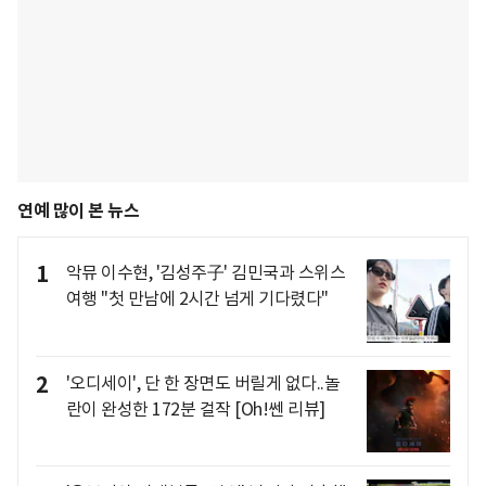
연예 많이 본 뉴스
1
악뮤 이수현, '김성주子' 김민국과 스위스
여행 "첫 만남에 2시간 넘게 기다렸다"
2
'오디세이', 단 한 장면도 버릴게 없다..놀
란이 완성한 172분 걸작 [Oh!쎈 리뷰]