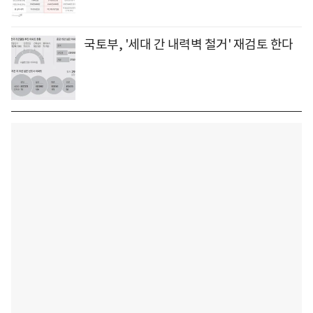
국토부, '세대 간 내력벽 철거' 재검토 한다