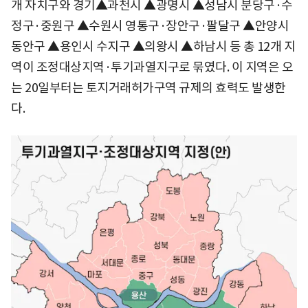
개 자치구와 경기▲과천시 ▲광명시 ▲성남시 분당구·수
정구·중원구 ▲수원시 영통구·장안구·팔달구 ▲안양시
동안구 ▲용인시 수지구 ▲의왕시 ▲하남시 등 총 12개 지
역이 조정대상지역·투기과열지구로 묶였다. 이 지역은 오
는 20일부터는 토지거래허가구역 규제의 효력도 발생한
다.