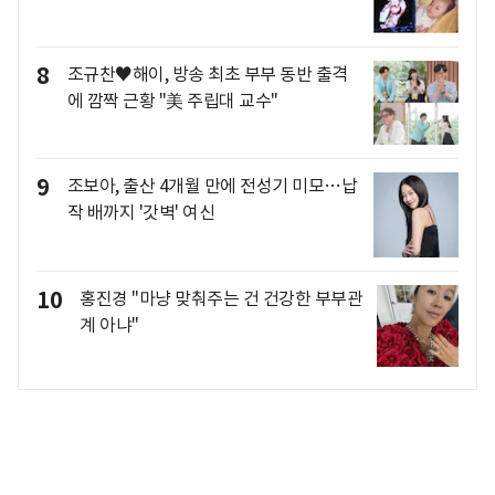
8
조규찬♥해이, 방송 최초 부부 동반 출격
에 깜짝 근황 "美 주립대 교수"
9
조보아, 출산 4개월 만에 전성기 미모…납
작 배까지 '갓벽' 여신
10
홍진경 "마냥 맞춰주는 건 건강한 부부관
계 아냐"