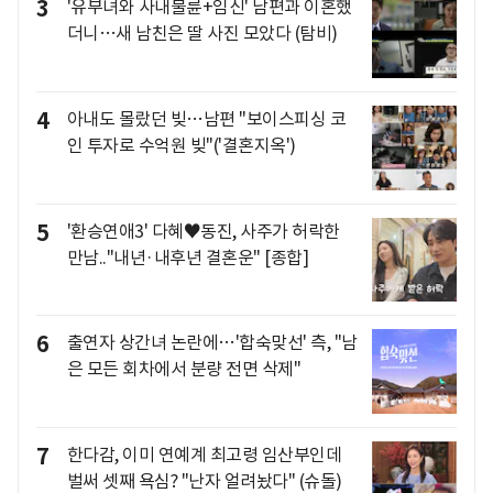
3
'유부녀와 사내불륜+임신' 남편과 이혼했
더니…새 남친은 딸 사진 모았다 (탐비)
4
아내도 몰랐던 빚…남편 "보이스피싱 코
인 투자로 수억원 빚"('결혼지옥')
5
'환승연애3' 다혜♥동진, 사주가 허락한
만남.."내년·내후년 결혼운" [종합]
6
출연자 상간녀 논란에…'합숙맞선' 측, "남
은 모든 회차에서 분량 전면 삭제"
7
한다감, 이미 연예계 최고령 임산부인데
벌써 셋째 욕심? "난자 얼려놨다" (슈돌)