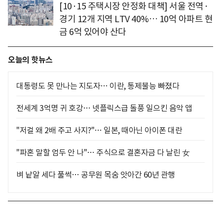
[10·15 주택시장 안정화 대책] 서울 전역·
경기 12개 지역 LTV 40%… 10억 아파트 현
금 6억 있어야 산다
오늘의 핫뉴스
대통령도 못 만나는 지도자… 이란, 통제불능 빠졌다
전세계 3억명 귀 호강… 넷플릭스급 돌풍 일으킨 음악 앱
"저걸 왜 2배 주고 사지?"… 일본, 때아닌 아이폰 대란
"파혼 말할 엄두 안 나"… 주식으로 결혼자금 다 날린 女
벼 낱알 세다 풀썩… 공무원 목숨 앗아간 60년 관행