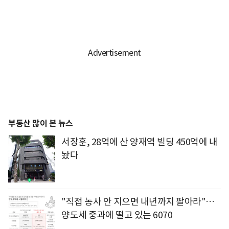
부동산 많이 본 뉴스
서장훈, 28억에 산 양재역 빌딩 450억에 내
놨다
"직접 농사 안 지으면 내년까지 팔아라"…
양도세 중과에 떨고 있는 6070