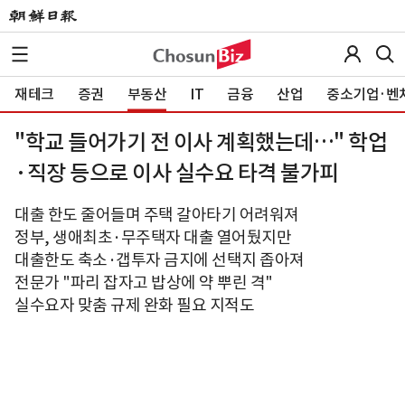
재테크
증권
부동산
IT
금융
산업
중소기업·벤
"학교 들어가기 전 이사 계획했는데…" 학업
·직장 등으로 이사 실수요 타격 불가피
대출 한도 줄어들며 주택 갈아타기 어려워져
정부, 생애최초·무주택자 대출 열어뒀지만
대출한도 축소·갭투자 금지에 선택지 좁아져
전문가 "파리 잡자고 밥상에 약 뿌린 격"
실수요자 맞춤 규제 완화 필요 지적도