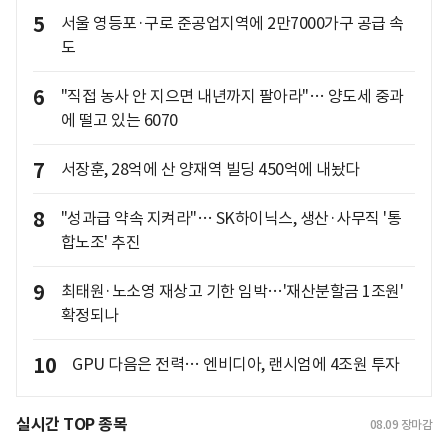
5
서울 영등포·구로 준공업지역에 2만7000가구 공급 속
도
6
"직접 농사 안 지으면 내년까지 팔아라"… 양도세 중과
에 떨고 있는 6070
7
서장훈, 28억에 산 양재역 빌딩 450억에 내놨다
8
"성과급 약속 지켜라"… SK하이닉스, 생산·사무직 '통
합노조' 추진
9
최태원·노소영 재상고 기한 임박…'재산분할금 1조원'
확정되나
10
GPU 다음은 전력… 엔비디아, 랜시엄에 4조원 투자
실시간 TOP 종목
08.09
장마감