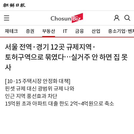
재테크
증권
부동산
IT
금융
산업
중소기업·벤
서울 전역·경기 12곳 규제지역·
토허구역으로 묶였다…실거주 안 하면 집 못
사
[10·15 주택시장 안정화 대책]
핀셋 규제 대신 광범위 규제 나와
인근 지역 풍선효과 차단
15억원 초과 아파트 대출 한도 2억~4억원으로 축소