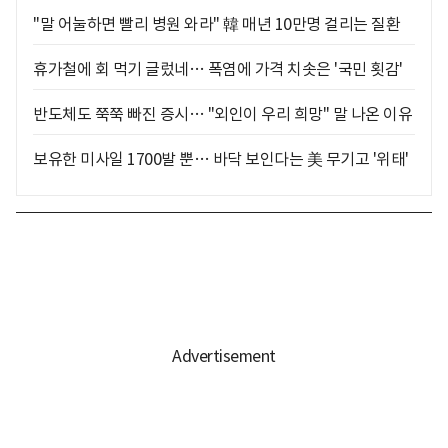
"말 어눌하면 빨리 병원 와라" 韓 매년 10만명 걸리는 질환
휴가철에 회 먹기 글렀네… 폭염에 가격 치솟은 '국민 횟감'
반도체도 쭉쭉 빠진 증시… "외인이 우리 희망" 말 나온 이유
보유한 미사일 1700발 뿐… 바닥 보인다는 美 무기고 '위태'