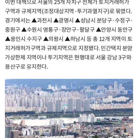
이번 대책으로 서울의 25개 자치구 전체가 토지거래허가
구역과 규제지역(조정대상지역·투기과열지구)로 묶였다.
경기에서는 ▲과천시 ▲광명시 ▲성남시 분당구·수정구·
중원구 ▲수원시 영통구·장안구·팔달구 ▲안양시 동안구
▲용인시 수지구 ▲의왕시 ▲하남시 등 총 12개 지역이 토
지거래허가구역과 규제지역으로 지정됐다. 민간택지 분양
가상한제 지역이나 투기지역은 현행대로 서울 강남 3구와
용산구로 유지한다.