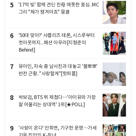
5
'17억 빚' 함께 견딘 친母 애틋한 효심..MC
그리 "제가 챙겨야죠" 뭉클
6
'50대 맞아?' 샤를리즈 테론, 시스루부터
컷아웃까지...패션 아우라[지형준의
Behind]
7
유아인, 자숙 중 남사친과 대놓고 '볼뽀뽀'
반전 근황.."사랑할게"[핫피플]
8
박보검, BTS 뷔 제쳤다…'아이유와 가장
잘 어울리는 상대역' 1위[★POLL]
9
'사랑이 온다' 안희연, 기구한 운명…가세
기운 집안의 K-장녀