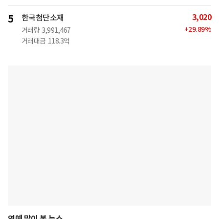
3,020
5
한국첨단소재
+
29.89
%
거래량
3,991,467
거래대금
118.3억
연예 많이 본 뉴스