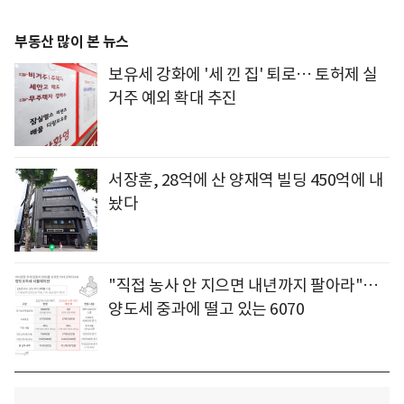
부동산 많이 본 뉴스
보유세 강화에 '세 낀 집' 퇴로… 토허제 실
거주 예외 확대 추진
서장훈, 28억에 산 양재역 빌딩 450억에 내
놨다
"직접 농사 안 지으면 내년까지 팔아라"…
양도세 중과에 떨고 있는 6070