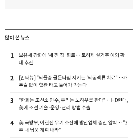
많이 본 뉴스
1
보유세 강화에 '세 낀 집' 퇴로… 토허제 실거주 예외 확
대 추진
2
[인터뷰] "뇌졸중 골든타임 지키는 '뇌동맥류 치료'"…개
두술 없이 혈관 타고 들어가 막는다
3
"한화는 조선소 인수, 우리는 노하우를 판다"… HD현대,
美에 조선 기술·운영·관리 방법 수출
4
美 국방부, 이란전 무기 소진에 방산업체 증산 압박… "3
주 내 납품 계획 내라"