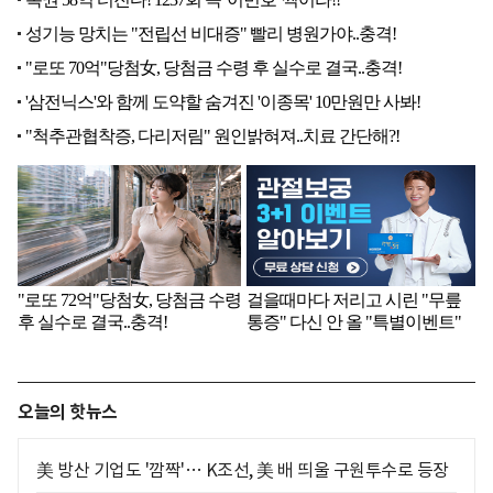
오늘의 핫뉴스
美 방산 기업도 '깜짝'… K조선, 美 배 띄울 구원투수로 등장