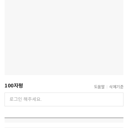
100자평
도움말
삭제기준