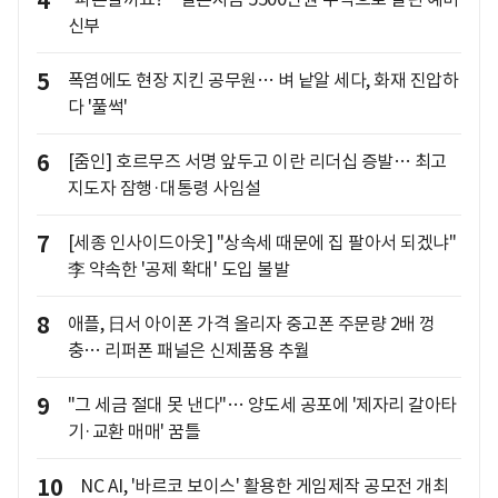
4
신부
5
폭염에도 현장 지킨 공무원… 벼 낱알 세다, 화재 진압하
다 '풀썩'
6
[줌인] 호르무즈 서명 앞두고 이란 리더십 증발… 최고
지도자 잠행·대통령 사임설
7
[세종 인사이드아웃] "상속세 때문에 집 팔아서 되겠냐"
李 약속한 '공제 확대' 도입 불발
8
애플, 日서 아이폰 가격 올리자 중고폰 주문량 2배 껑
충… 리퍼폰 패널은 신제품용 추월
9
"그 세금 절대 못 낸다"… 양도세 공포에 '제자리 갈아타
기·교환 매매' 꿈틀
10
NC AI, '바르코 보이스' 활용한 게임제작 공모전 개최