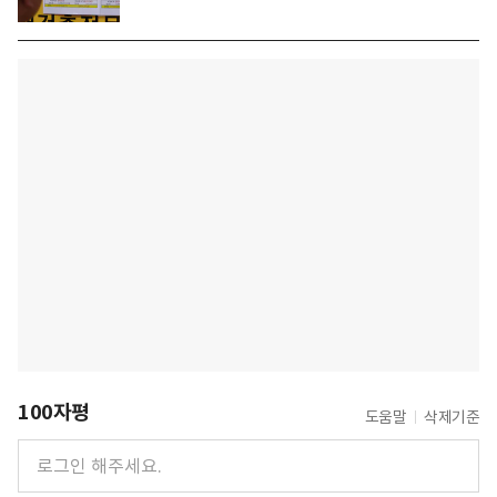
100자평
도움말
삭제기준