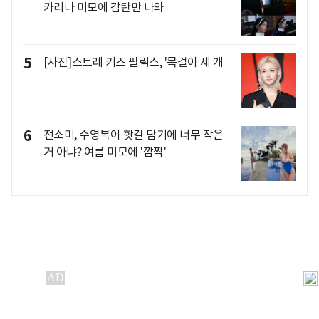
카리나 미모에 감탄만 나와
5
[사진]스트레 키즈 필릭스, '목걸이 세 개
6
전소미, 수영복이 핫걸 담기에 너무 작은
거 아냐? 여름 미모에 '깜짝'