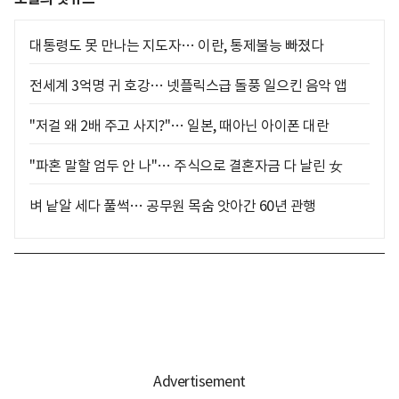
대통령도 못 만나는 지도자… 이란, 통제불능 빠졌다
전세계 3억명 귀 호강… 넷플릭스급 돌풍 일으킨 음악 앱
"저걸 왜 2배 주고 사지?"… 일본, 때아닌 아이폰 대란
"파혼 말할 엄두 안 나"… 주식으로 결혼자금 다 날린 女
벼 낱알 세다 풀썩… 공무원 목숨 앗아간 60년 관행