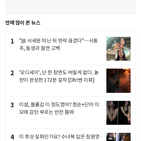
연예 많이 본 뉴스
1
"故 서세원 떠난 뒤 연락 끊겼다"…서동
주, 동생과 절연 고백
2
'오디세이', 단 한 장면도 버릴게 없다..놀
란이 완성한 172분 걸작 [Oh!쎈 리뷰]
3
이설, 볼륨감 이 정도였어? 청순+단아 미
모에 감탄 부르는 반전 몸매
4
이 투샷 실화인가요? 수녀복 입은 장원영·