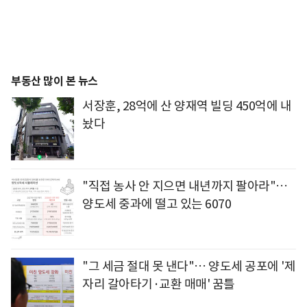
부동산 많이 본 뉴스
서장훈, 28억에 산 양재역 빌딩 450억에 내
놨다
"직접 농사 안 지으면 내년까지 팔아라"…
양도세 중과에 떨고 있는 6070
"그 세금 절대 못 낸다"… 양도세 공포에 '제
자리 갈아타기·교환 매매' 꿈틀