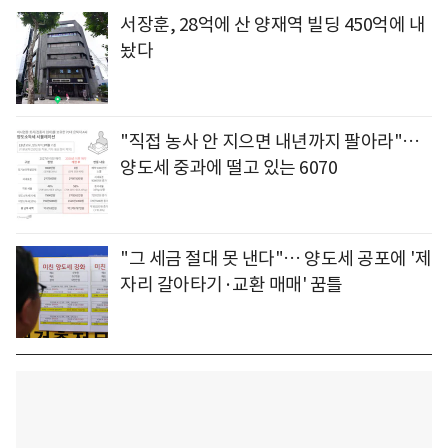
서장훈, 28억에 산 양재역 빌딩 450억에 내
놨다
"직접 농사 안 지으면 내년까지 팔아라"…
양도세 중과에 떨고 있는 6070
"그 세금 절대 못 낸다"… 양도세 공포에 '제
자리 갈아타기·교환 매매' 꿈틀