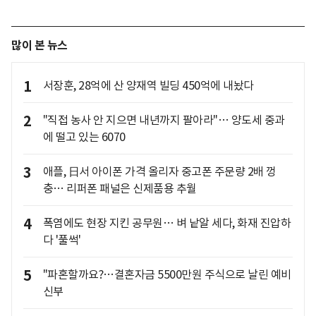
많이 본 뉴스
1
서장훈, 28억에 산 양재역 빌딩 450억에 내놨다
2
"직접 농사 안 지으면 내년까지 팔아라"… 양도세 중과
에 떨고 있는 6070
3
애플, 日서 아이폰 가격 올리자 중고폰 주문량 2배 껑
충… 리퍼폰 패널은 신제품용 추월
4
폭염에도 현장 지킨 공무원… 벼 낱알 세다, 화재 진압하
다 '풀썩'
5
"파혼할까요?…결혼자금 5500만원 주식으로 날린 예비
신부