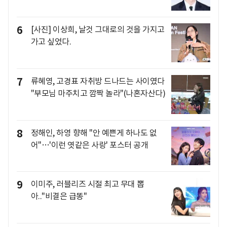
6
[사진] 이상희, 날것 그대로의 것을 가지고
가고 싶었다.
7
류혜영, 고경표 자취방 드나드는 사이였다
"부모님 마주치고 깜짝 놀라"(나혼자산다)
8
정해인, 하영 향해 "안 예쁜게 하나도 없
어"…'이런 엿같은 사랑' 포스터 공개
9
이미주, 러블리즈 시절 최고 무대 뽑
아.."비결은 급똥"