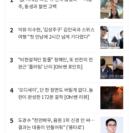
1
주, 동생과 절연 고백
2
악뮤 이수현, '김성주子' 김민국과 스위스
여행 "첫 만남에 2시간 넘게 기다렸다"
3
"비현설적인 힘줄" 정해인, 또 반전의 전
완근 '플러팅' 난리 [Oh!쎈 포인트]
4
'오디세이', 단 한 장면도 버릴게 없다..놀
란이 완성한 172분 걸작 [Oh!쎈 리뷰]
5
도경수 "천만배우, 음원 1위 신경 안 써…
결과는 대중이 만들어줘" ('용타로')