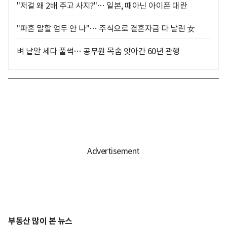
"저걸 왜 2배 주고 사지?"… 일본, 때아닌 아이폰 대란
"파혼 말할 엄두 안 나"… 주식으로 결혼자금 다 날린 女
벼 낱알 세다 풀썩… 공무원 목숨 앗아간 60년 관행
부동산 많이 본 뉴스