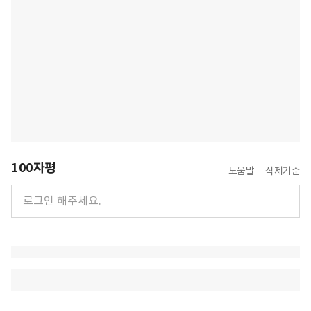
100자평
도움말
삭제기준