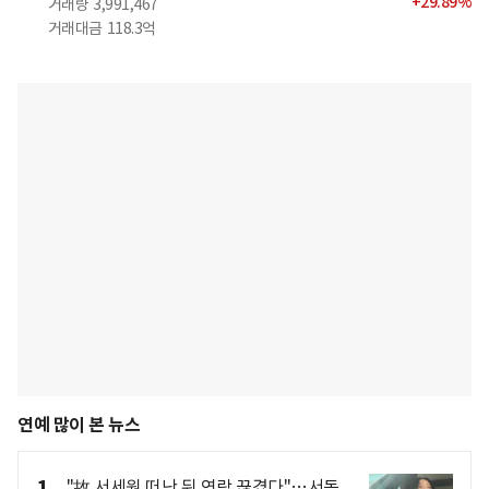
+
29.89
%
거래량
3,991,467
거래대금
118.3억
연예 많이 본 뉴스
"故 서세원 떠난 뒤 연락 끊겼다"…서동