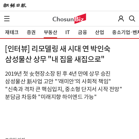
재테크
증권
부동산
IT
금융
산업
중소기업·벤
[인터뷰] 리모델링 새 시대 연 박인숙
삼성물산 상무 "내 집을 새집으로"
2019년 첫 女현장소장 된 후 4년 만에 상무 승진
삼성물산 新사업 고안 "'래미안'의 사회적 책임"
"신축과 격차 큰 핵심입지, 중소형 단지서 시작 전망"
분담금 차등화 "미래지향 하이엔드 가능"