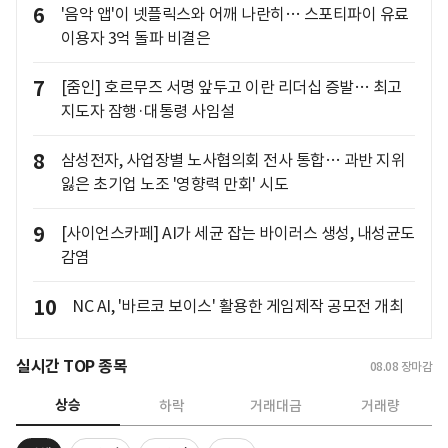
6
'음악 앱'이 넷플릭스와 어깨 나란히… 스포티파이 유료
이용자 3억 돌파 비결은
7
[줌인] 호르무즈 서명 앞두고 이란 리더십 증발… 최고
지도자 잠행·대통령 사임설
8
삼성전자, 사업장별 노사협의회 전사 통합… 과반 지위
잃은 초기업 노조 '영향력 만회' 시도
9
[사이언스카페] AI가 세균 잡는 바이러스 생성, 내성균도
감염
10
NC AI, '바르코 보이스' 활용한 게임제작 공모전 개최
실시간 TOP 종목
08.08
장마감
상승
하락
거래대금
거래량