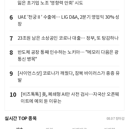
잃은 초기업 노조 '영향력 만회' 시도
6
UAE '천궁Ⅱ' 수출에… LIG D&A, 2분기 영업익 30% 성
장
7
23조원 남은 소상공인 코로나 대출… 정부, 또 탕감하나
8
반도체 공장 통째 인수하는 노키아… "메모리 다음은 광
통신 병목"
9
[사이언스샷] 코로나가 깨웠다, 잠복 바이러스가 중증 유
발
10
[비즈톡톡] 美, 폐쇄형 AI만 사전 검사…자국산 오픈웨
이트에 예외 둔 이유는
실시간 TOP 종목
08.07
장마감