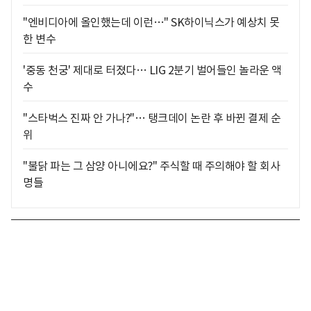
"엔비디아에 올인했는데 이런…" SK하이닉스가 예상치 못
한 변수
'중동 천궁' 제대로 터졌다… LIG 2분기 벌어들인 놀라운 액
수
"스타벅스 진짜 안 가나?"… 탱크데이 논란 후 바뀐 결제 순
위
"불닭 파는 그 삼양 아니에요?" 주식할 때 주의해야 할 회사
명들