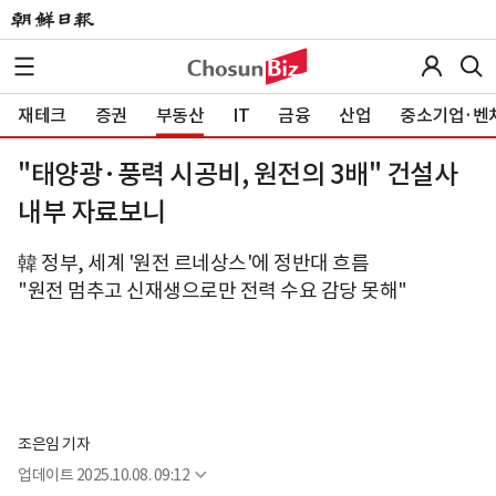
재테크
증권
부동산
IT
금융
산업
중소기업·벤
"태양광·풍력 시공비, 원전의 3배" 건설사
내부 자료보니
韓 정부, 세계 '원전 르네상스'에 정반대 흐름
"원전 멈추고 신재생으로만 전력 수요 감당 못해"
조은임 기자
업데이트
2025.10.08. 09:12