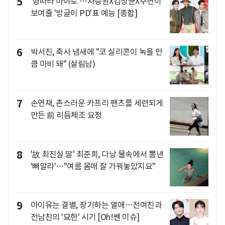
5
'형따라 마야로'…차승원X김성균X주연이
보여줄 '방글이 PD'표 예능 [종합]
6
박서진, 축사 냄새에 "코 실리콘이 녹을 만
큼 마비 돼" (살림남)
7
손연재, 촌스러운 카프리 팬츠를 세련되게
만든 前 리듬체조 요정
8
'故 최진실 딸' 최준희, 다낭 물속에서 뽐낸
'뼈말라'…"여름 몸매 잘 가꿔놓았지요"
9
아이유는 결별, 장기하는 열애…전여친과
전남친의 '묘한' 시기 [Oh!쎈 이슈]