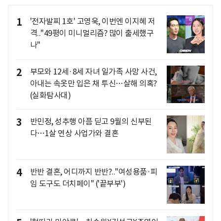
1
'전자발찌 1호' 고영욱, 이번엔 이지혜 저
격.."49평이 미니멀리즘? 많이 출세했구
나"
2
부모와 12세·8세 자녀 일가족 사망 사건,
아내는 속옷만 입은 채 투신…살해 의혹?
(실화탐사대)
3
반민정, 성추행 아픔 딛고 9월의 신부된
다…1살 연상 사업가와 결혼
4
반반 결혼, 어디까지 반반?.."여성용품·피
임 도구도 더치페이" ('끝부부')