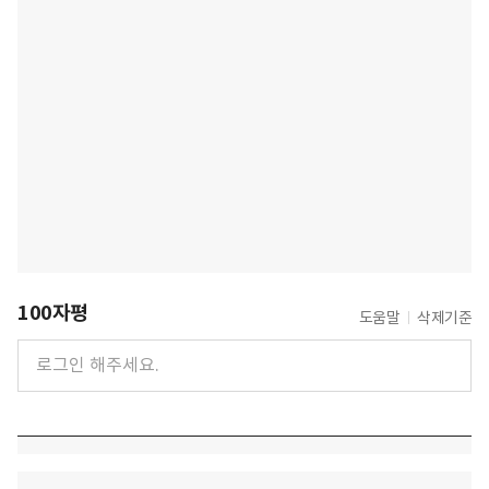
100자평
도움말
삭제기준