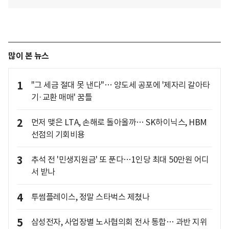
많이 본 뉴스
1
"그 세금 절대 못 낸다"… 양도세 공포에 '제자리 갈아타
기·교환 매매' 꿈틀
2
먼저 맺은 LTA, 손해로 돌아올까… SK하이닉스, HBM
선점의 기회비용
3
추석 전 '민생지원금' 또 푼다…1인당 최대 50만원 어디
서 받나
4
투썸플레이스, 정말 스타벅스 제쳤나
5
삼성전자, 사업장별 노사협의회 전사 통합… 과반 지위