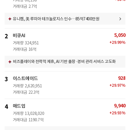
거래량
60,138
거래대금
2.7억
유니켐, 美 루미아 테크놀로지스 인수…85억7400만원
5,050
2
비큐AI
+
29.99
%
거래량
324,951
거래대금
16억
비즈플레이와 전략적 제휴, AI 기반 출장·경비 관리 서비스 고도화
928
3
이스트에이드
+
29.97
%
거래량
2,620,951
거래대금
22.3억
9,940
4
매드업
+
29.93
%
거래량
13,028,020
거래대금
1190.7억