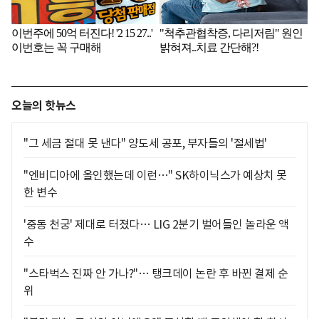
오늘의 핫뉴스
"그 세금 절대 못 낸다" 양도세 공포, 부자들의 '절세법'
"엔비디아에 올인했는데 이런…" SK하이닉스가 예상치 못
한 변수
'중동 천궁' 제대로 터졌다… LIG 2분기 벌어들인 놀라운 액
수
"스타벅스 진짜 안 가나?"… 탱크데이 논란 후 바뀐 결제 순
위