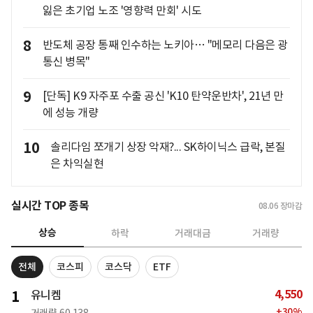
잃은 초기업 노조 '영향력 만회' 시도
8
반도체 공장 통째 인수하는 노키아… "메모리 다음은 광
통신 병목"
9
[단독] K9 자주포 수출 공신 'K10 탄약운반차', 21년 만
에 성능 개량
10
솔리다임 쪼개기 상장 악재?... SK하이닉스 급락, 본질
은 차익실현
실시간 TOP 종목
08.06
장마감
상승
하락
거래대금
거래량
전체
코스피
코스닥
ETF
4,550
1
유니켐
+
30
%