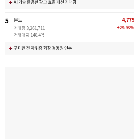
AI 기술 활용한 광고 효율 개선 기대감
4,775
5
본느
+
29.93
%
거래량
3,261,711
거래대금
148.4억
구미현 전 아워홈 회장 경영권 인수