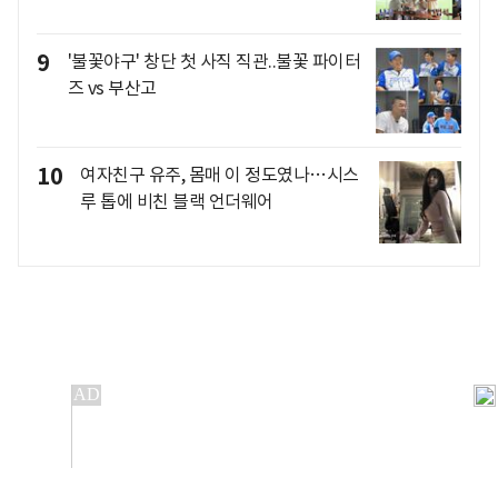
9
'불꽃야구' 창단 첫 사직 직관..불꽃 파이터
즈 vs 부산고
10
여자친구 유주, 몸매 이 정도였나…시스
루 톱에 비친 블랙 언더웨어
개인정보처리방침
앱설치(Android)