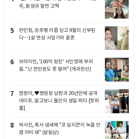
주, 동생과 절연 고백
5
반민정, 성추행 아픔 딛고 9월의 신부된
다…1살 연상 사업가와 결혼
6
브라이언, '100억 탕진' 서인영에 부러
움.."난 천만원도 못 벌어" (개과천선)
7
염정아, ♥병원장 남편과 20년만에 공개
데이트..알고보니 둘만의 생일 파티 [핫피
플]
8
박서진, 축사 냄새에 "코 실리콘이 녹을 만
큼 마비 돼" (살림남)