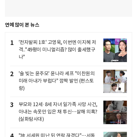
연예 많이 본 뉴스
1
'전자발찌 1호' 고영욱, 이번엔 이지혜 저
격.."49평이 미니멀리즘? 많이 출세했구
나"
2
'술 빚는 윤주모' 윤나라 셰프 "이찬원의
미래 아내가 부럽다" 깜짝 발언 (편스토
랑)
3
부모와 12세·8세 자녀 일가족 사망 사건,
아내는 속옷만 입은 채 투신…살해 의혹?
(실화탐사대)
4
"故 서세원 떠난 뒤 연락 끊겼다"…서동