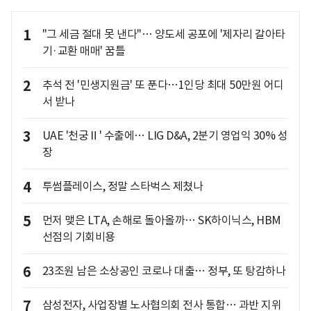
1
"그 세금 절대 못 낸다"… 양도세 공포에 '제자리 갈아타
기·교환 매매' 꿈틀
2
추석 전 '민생지원금' 또 푼다…1인당 최대 50만원 어디
서 받나
3
UAE '천궁Ⅱ' 수출에… LIG D&A, 2분기 영업익 30% 성
장
4
투썸플레이스, 정말 스타벅스 제쳤나
5
먼저 맺은 LTA, 손해로 돌아올까… SK하이닉스, HBM
선점의 기회비용
6
23조원 남은 소상공인 코로나 대출… 정부, 또 탕감하나
7
삼성전자, 사업장별 노사협의회 전사 통합… 과반 지위