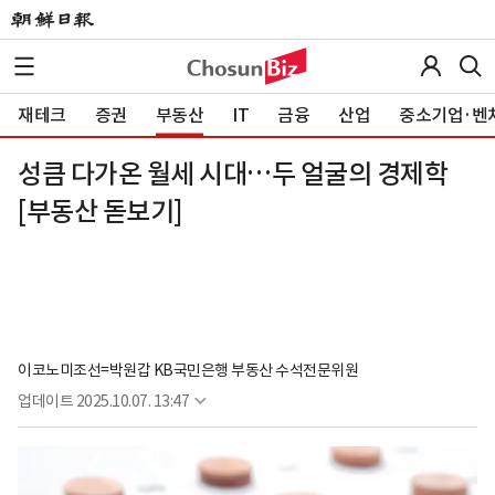
재테크
증권
부동산
IT
금융
산업
중소기업·벤
성큼 다가온 월세 시대…두 얼굴의 경제학
[부동산 돋보기]
이코노미조선=박원갑 KB국민은행 부동산 수석전문위원
업데이트
2025.10.07. 13:47