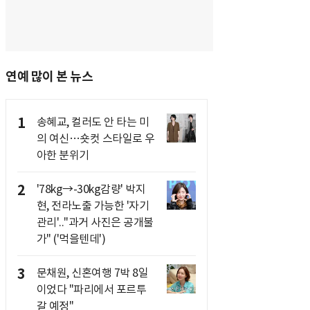
연예 많이 본 뉴스
1
송혜교, 컬러도 안 타는 미
의 여신…숏컷 스타일로 우
아한 분위기
2
'78kg→-30kg감량' 박지
현, 전라노출 가능한 '자기
관리'.."과거 사진은 공개불
가" ('먹을텐데')
3
문채원, 신혼여행 7박 8일
이었다 "파리에서 포르투
갈 예정"