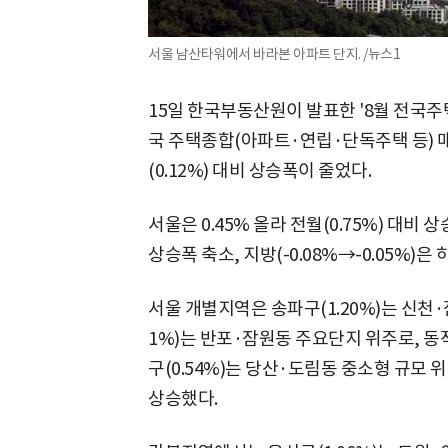
서울 남산타워에서 바라본 아파트 단지. /뉴스1
15일 한국부동산원이 발표한 '8월 전국주
국 주택종합(아파트·연립·단독주택 등) 매매
(0.12%) 대비 상승폭이 줄었다.
서울은 0.45% 올라 전월(0.75%) 대비 
상승폭 축소, 지방(-0.08%→-0.05%)은
서울 개별지역은 송파구(1.20%)는 신천·
1%)는 반포·잠원동 주요단지 위주로, 동작
구(0.54%)는 당산·도림동 중소형 규모 
상승했다.