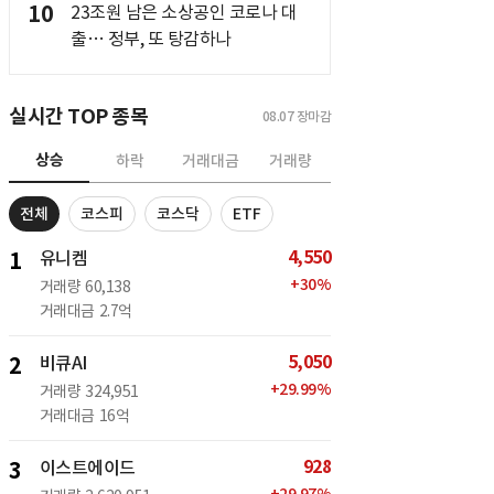
10
23조원 남은 소상공인 코로나 대
출… 정부, 또 탕감하나
실시간 TOP 종목
08.07
장마감
상승
하락
거래대금
거래량
전체
코스피
코스닥
ETF
4,550
1
유니켐
+
30
%
거래량
60,138
거래대금
2.7억
5,050
2
비큐AI
+
29.99
%
거래량
324,951
거래대금
16억
928
3
이스트에이드