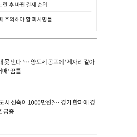
논란 후 바뀐 결제 순위
 때 주의해야 할 회사명들
대 못 낸다"… 양도세 공포에 '제자리 갈아
매매' 꿈틀
시 신축이 1000만원?… 경기 한파에 경
트 급증