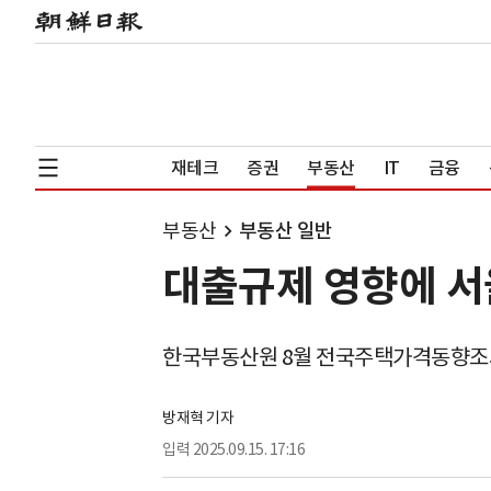
재테크
증권
부동산
IT
금융
부동산
부동산 일반
대출규제 영향에 서
한국부동산원 8월 전국주택가격동향조
방재혁 기자
입력
2025.09.15. 17:16