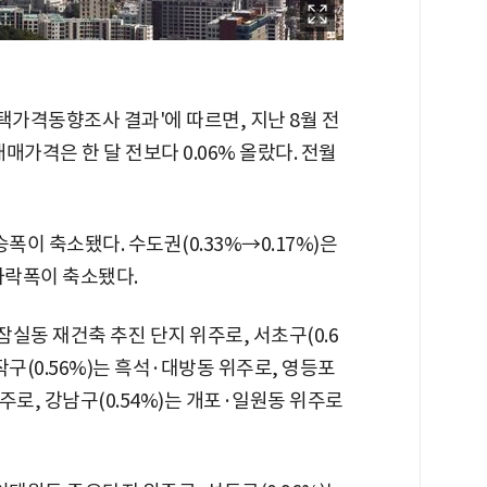
택가격동향조사 결과'에 따르면, 지난 8월 전
가격은 한 달 전보다 0.06% 올랐다. 전월
상승폭이 축소됐다. 수도권(0.33%→0.17%)은
 하락폭이 축소됐다.
잠실동 재건축 추진 단지 위주로, 서초구(0.6
구(0.56%)는 흑석·대방동 위주로, 영등포
위주로, 강남구(0.54%)는 개포·일원동 위주로