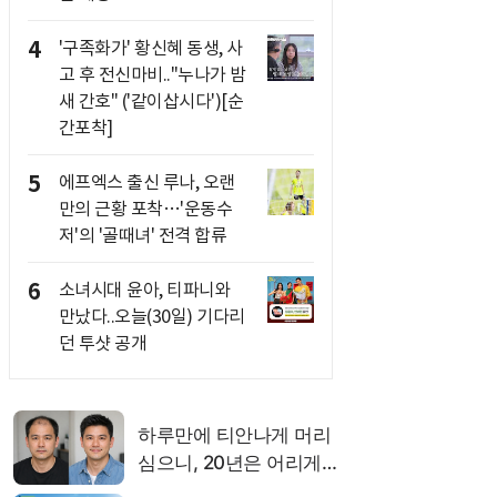
4
'구족화가' 황신혜 동생, 사
고 후 전신마비.."누나가 밤
새 간호" ('같이삽시다')[순
간포착]
5
에프엑스 출신 루나, 오랜
만의 근황 포착…'운동수
저'의 '골때녀' 전격 합류
6
소녀시대 윤아, 티파니와
만났다..오늘(30일) 기다리
던 투샷 공개