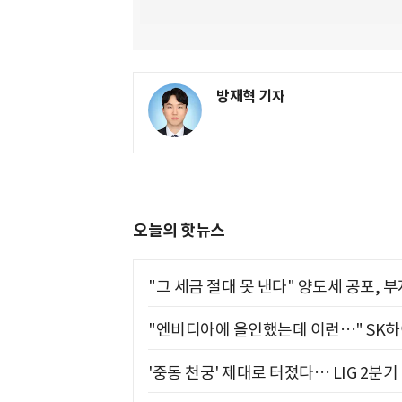
방재혁 기자
오늘의 핫뉴스
"그 세금 절대 못 낸다" 양도세 공포, 
"엔비디아에 올인했는데 이런…" SK
'중동 천궁' 제대로 터졌다… LIG 2분