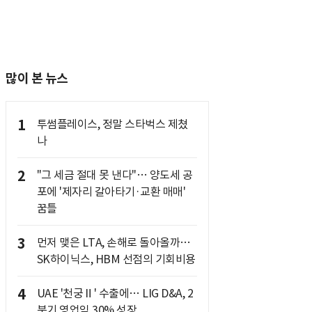
많이 본 뉴스
1
투썸플레이스, 정말 스타벅스 제쳤
나
2
"그 세금 절대 못 낸다"… 양도세 공
포에 '제자리 갈아타기·교환 매매'
꿈틀
3
먼저 맺은 LTA, 손해로 돌아올까…
SK하이닉스, HBM 선점의 기회비용
4
UAE '천궁Ⅱ' 수출에… LIG D&A, 2
분기 영업익 30% 성장