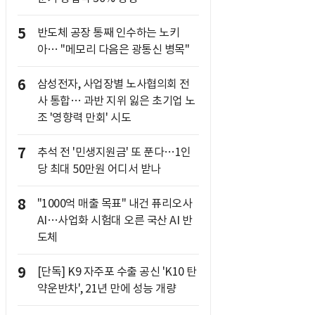
5
반도체 공장 통째 인수하는 노키
아… "메모리 다음은 광통신 병목"
6
삼성전자, 사업장별 노사협의회 전
사 통합… 과반 지위 잃은 초기업 노
조 '영향력 만회' 시도
7
추석 전 '민생지원금' 또 푼다…1인
당 최대 50만원 어디서 받나
8
"1000억 매출 목표" 내건 퓨리오사
AI…사업화 시험대 오른 국산 AI 반
도체
9
[단독] K9 자주포 수출 공신 'K10 탄
약운반차', 21년 만에 성능 개량