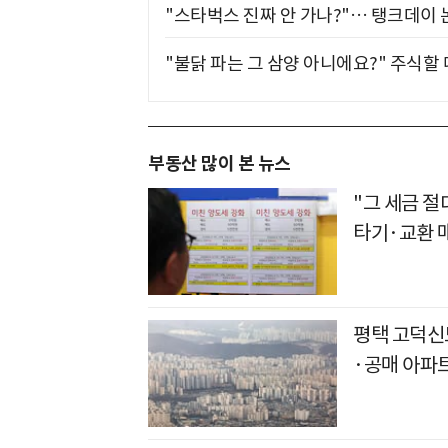
"스타벅스 진짜 안 가나?"… 탱크데이 
"불닭 파는 그 삼양 아니에요?" 주식할
부동산 많이 본 뉴스
"그 세금 절
타기·교환 
평택 고덕신도
·공매 아파