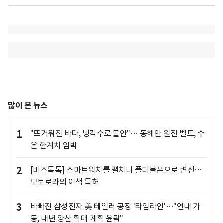
많이 본 뉴스
1
"뜨거워진 바다, 냉각수로 불안"… 동해안 원전 벨트, 수
온 한계치 임박
2
[비즈톡톡] 스마트워치를 펼치니 폴더블폰으로 변신…
모토로라의 이색 특허
3
바빠진 삼성전자 美 테일러 공장 '타임라인'…"연내 가
동, 내년 양산 확대 계획 윤곽"