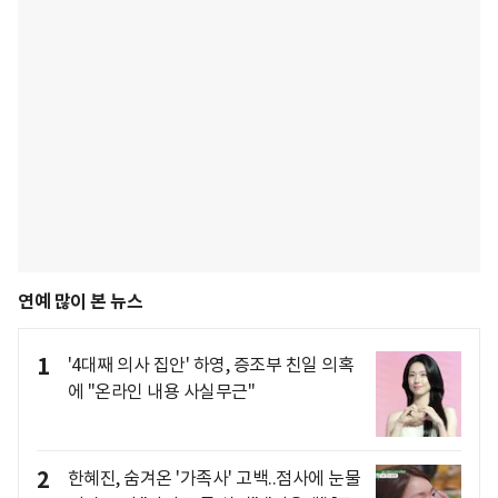
연예 많이 본 뉴스
1
'4대째 의사 집안' 하영, 증조부 친일 의혹
에 "온라인 내용 사실무근"
2
한혜진, 숨겨온 '가족사' 고백..점사에 눈물