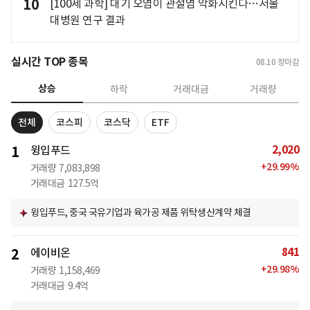
10
[100세 과학] 대기 오염이 관절염 악화시킨다…서울
대병원 연구 결과
실시간 TOP 종목
08.10
장마감
상승
하락
거래대금
거래량
전체
코스피
코스닥
ETF
2,020
1
윙입푸드
+
29.99
%
거래량
7,083,898
거래대금
127.5억
윙입푸드, 중국 국유기업과 육가공 제품 위탁생산계약 체결
841
2
에이비온
+
29.98
%
거래량
1,158,469
거래대금
9.4억