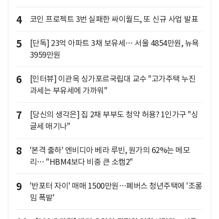
4
코인 프로젝트 3번 실패한 싸이월드, 또 신규 사업 발표
5
[단독] 23억 아파트 3채 보유세… 서울 4854만원, 뉴욕
3959만원
6
[인터뷰] 이관옥 싱가포르국립대 교수 "고가주택 누진
과세는 부유세에 가까워"
7
[당신의 생각은] 집 2채 부부도 청약 허용? 1인가구 "싱
글세 매기나"
8
'본격 출하' 엔비디아 베라 루빈, 원가의 62%는 메모
리… "HBM4보다 비중 큰 소캠2"
9
'반포터 자이' 매매 1500만원…폐버스 청년주택에 '조롱
밈 폭발'