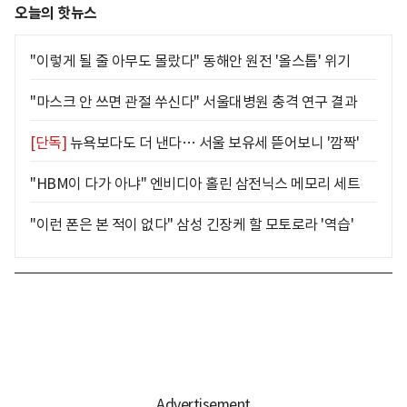
오늘의 핫뉴스
"이렇게 될 줄 아무도 몰랐다" 동해안 원전 '올스톱' 위기
"마스크 안 쓰면 관절 쑤신다" 서울대병원 충격 연구 결과
[단독]
뉴욕보다도 더 낸다… 서울 보유세 뜯어보니 '깜짝'
"HBM이 다가 아냐" 엔비디아 홀린 삼전닉스 메모리 세트
"이런 폰은 본 적이 없다" 삼성 긴장케 할 모토로라 '역습'