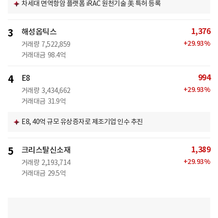
차세대 면역항암 플랫폼 iRAC 원천기술 美 특허 등록
1,376
3
해성옵틱스
+
29.93
%
거래량
7,522,859
거래대금
98.4억
994
4
E8
+
29.93
%
거래량
3,434,662
거래대금
31.9억
E8, 40억 규모 유상증자로 제조기업 인수 추진
1,389
5
크리스탈신소재
+
29.93
%
거래량
2,193,714
거래대금
29.5억