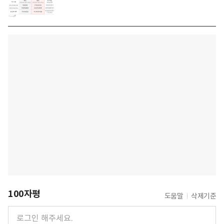
100자평
도움말
삭제기준