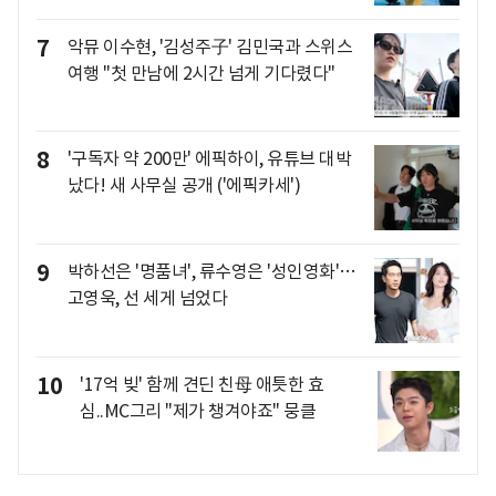
7
악뮤 이수현, '김성주子' 김민국과 스위스
여행 "첫 만남에 2시간 넘게 기다렸다"
8
'구독자 약 200만' 에픽하이, 유튜브 대박
났다! 새 사무실 공개 ('에픽카세')
9
박하선은 '명품녀', 류수영은 '성인영화'…
고영욱, 선 세게 넘었다
10
'17억 빚' 함께 견딘 친母 애틋한 효
심..MC그리 "제가 챙겨야죠" 뭉클