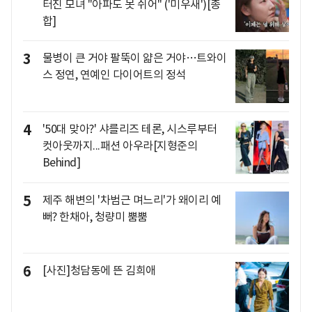
터진 모녀 "아파도 못 쉬어" ('미우새')[종
합]
3
물병이 큰 거야 팔뚝이 얇은 거야…트와이
스 정연, 연예인 다이어트의 정석
4
'50대 맞아?' 샤를리즈 테론, 시스루부터
컷아웃까지...패션 아우라[지형준의
Behind]
5
제주 해변의 '차범근 며느리'가 왜이리 예
뻐? 한채아, 청량미 뿜뿜
6
[사진]청담동에 뜬 김희애