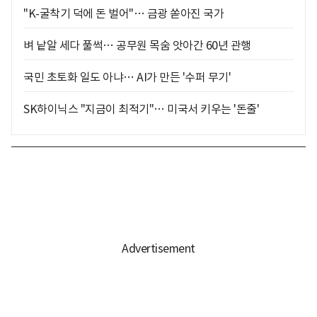
"K-굴착기 덕에 돈 벌어"… 금광 쏟아진 국가
벼 낱알 세다 풀썩… 공무원 목숨 앗아간 60년 관행
국민 초토화 일도 아냐… AI가 만든 '수퍼 무기'
SK하이닉스 "지금이 최적기"… 미국서 키우는 '돈줄'