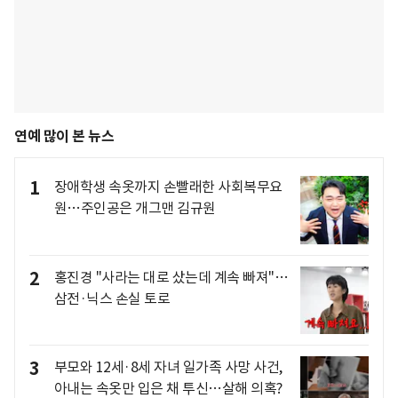
연예 많이 본 뉴스
1
장애학생 속옷까지 손빨래한 사회복무요
원…주인공은 개그맨 김규원
2
홍진경 "사라는 대로 샀는데 계속 빠져"…
삼전·닉스 손실 토로
3
부모와 12세·8세 자녀 일가족 사망 사건,
아내는 속옷만 입은 채 투신…살해 의혹?