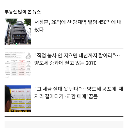
부동산 많이 본 뉴스
서장훈, 28억에 산 양재역 빌딩 450억에 내
놨다
"직접 농사 안 지으면 내년까지 팔아라"…
양도세 중과에 떨고 있는 6070
"그 세금 절대 못 낸다"… 양도세 공포에 '제
자리 갈아타기·교환 매매' 꿈틀