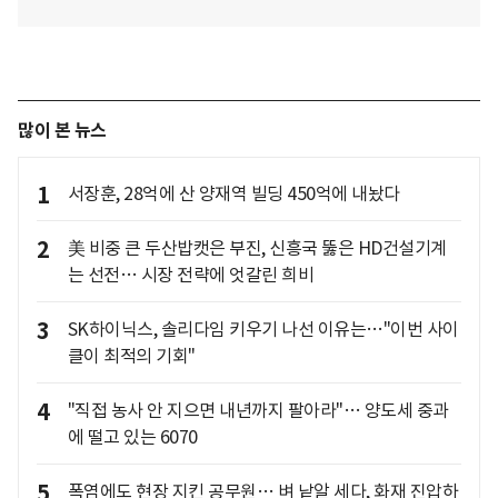
많이 본 뉴스
1
서장훈, 28억에 산 양재역 빌딩 450억에 내놨다
2
美 비중 큰 두산밥캣은 부진, 신흥국 뚫은 HD건설기계
는 선전… 시장 전략에 엇갈린 희비
3
SK하이닉스, 솔리다임 키우기 나선 이유는…"이번 사이
클이 최적의 기회"
4
"직접 농사 안 지으면 내년까지 팔아라"… 양도세 중과
에 떨고 있는 6070
5
폭염에도 현장 지킨 공무원… 벼 낱알 세다, 화재 진압하