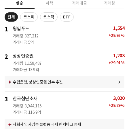
상승
하락
거래대금
거래량
전체
코스피
코스닥
ETF
1,554
1
윙입푸드
+
29.93
%
거래량
327,212
거래대금
5억
1,203
2
상상인증권
+
29.91
%
거래량
1,159,487
거래대금
13.9억
수협은행, 상상인증권 인수 추진
3,020
3
한국첨단소재
+
29.89
%
거래량
3,944,115
거래대금
116.9억
자회사 양자검증 플랫폼 국제 벤치마크 등재