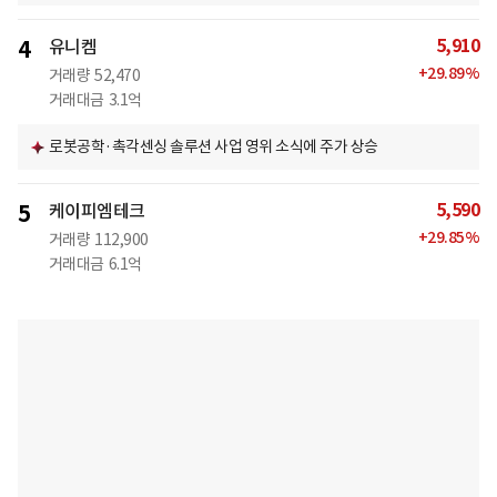
5,910
4
유니켐
+
29.89
%
거래량
52,470
거래대금
3.1억
로봇공학·촉각센싱 솔루션 사업 영위 소식에 주가 상승
5,590
5
케이피엠테크
+
29.85
%
거래량
112,900
거래대금
6.1억