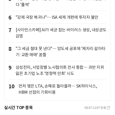
다 '풀썩'
6
"강제 국장 복귀냐"… ISA 세제 개편에 투자자 불만
7
[사이언스카페] AI가 세균 잡는 바이러스 생성, 내성균도
감염
8
"그 세금 절대 못 낸다"… 양도세 공포에 '제자리 갈아타
기·교환 매매' 꿈틀
9
삼성전자, 사업장별 노사협의회 전사 통합… 과반 지위
잃은 초기업 노조 '영향력 만회' 시도
10
먼저 맺은 LTA, 손해로 돌아올까… SK하이닉스,
HBM 선점의 기회비용
실시간 TOP 종목
08.07 12:07
장중