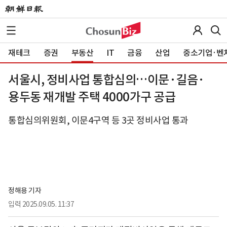
재테크
증권
부동산
IT
금융
산업
중소기업·벤
서울시, 정비사업 통합심의…이문·길음·
용두동 재개발 주택 4000가구 공급
통합심의위원회, 이문4구역 등 3곳 정비사업 통과
정해용 기자
입력
2025.09.05. 11:37