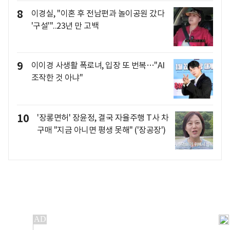
8
이경실, "이혼 후 전남편과 놀이공원 갔다
'구설'"..23년 만 고백
9
이이경 사생활 폭로녀, 입장 또 번복…"AI
조작한 것 아냐"
10
'장롱면허' 장윤정, 결국 자율주행 T사 차
구매 "지금 아니면 평생 못해" ('장공장')