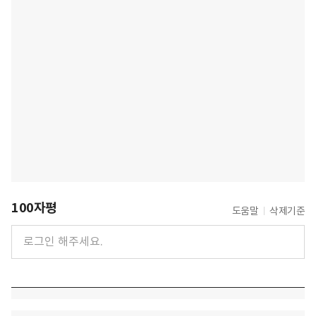
100자평
도움말
삭제기준