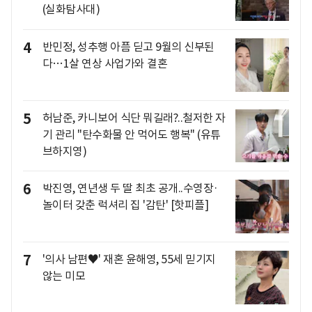
(실화탐사대)
4
반민정, 성추행 아픔 딛고 9월의 신부된
다…1살 연상 사업가와 결혼
5
허남준, 카니보어 식단 뭐길래?..철저한 자
기 관리 "탄수화물 안 먹어도 행복" (유튜
브하지영)
6
박진영, 연년생 두 딸 최초 공개..수영장·
놀이터 갖춘 럭셔리 집 '감탄' [핫피플]
7
'의사 남편♥' 재혼 윤해영, 55세 믿기지
않는 미모