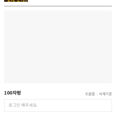
100자평
도움말
삭제기준