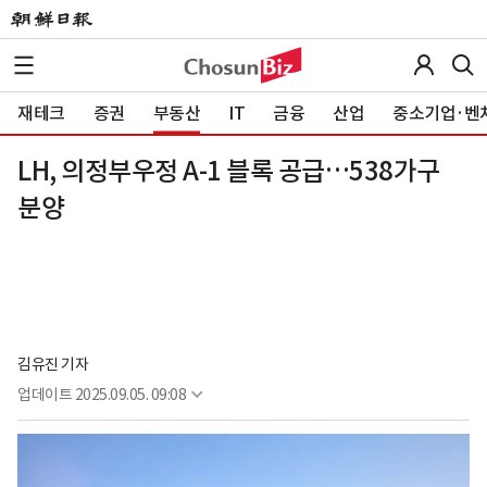
재테크
증권
부동산
IT
금융
산업
중소기업·벤
LH, 의정부우정 A-1 블록 공급…538가구
분양
김유진 기자
업데이트
2025.09.05. 09:08