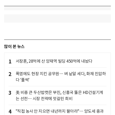
많이 본 뉴스
1
서장훈, 28억에 산 양재역 빌딩 450억에 내놨다
2
폭염에도 현장 지킨 공무원… 벼 낱알 세다, 화재 진압하
다 '풀썩'
3
美 비중 큰 두산밥캣은 부진, 신흥국 뚫은 HD건설기계
는 선전… 시장 전략에 엇갈린 희비
4
"직접 농사 안 지으면 내년까지 팔아라"… 양도세 중과