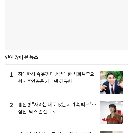
연예 많이 본 뉴스
1
장애학생 속옷까지 손빨래한 사회복무요
원…주인공은 개그맨 김규원
2
홍진경 "사라는 대로 샀는데 계속 빠져"…
삼전·닉스 손실 토로