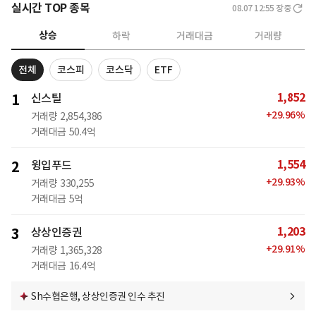
실시간 TOP 종목
08.07 12:55
장중
상승
하락
거래대금
거래량
전체
코스피
코스닥
ETF
1,852
1
신스틸
+
29.96
%
거래량
2,854,386
거래대금
50.4억
1,554
2
윙입푸드
+
29.93
%
거래량
330,255
거래대금
5억
1,203
3
상상인증권
+
29.91
%
거래량
1,365,328
거래대금
16.4억
Sh수협은행, 상상인증권 인수 추진