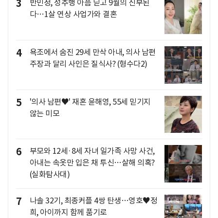
3
반민정, 성추행 아픔 딛고 9월의 신부된
다…1살 연상 사업가와 결혼
4
욕조에서 숨진 29세 만삭 아내, 의사 남편
주장과 달리 사인은 질식사? (형수다2)
5
'의사 남편♥' 재혼 윤해영, 55세 믿기지
않는 미모
6
부모와 12세·8세 자녀 일가족 사망 사건,
아내는 속옷만 입은 채 투신…살해 의혹?
(실화탐사대)
7
나솔 32기, 최종커플 4쌍 탄생…영호♥정
희, 아이까지 함께 품기로