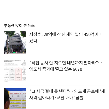
부동산 많이 본 뉴스
서장훈, 28억에 산 양재역 빌딩 450억에 내
놨다
"직접 농사 안 지으면 내년까지 팔아라"…
양도세 중과에 떨고 있는 6070
"그 세금 절대 못 낸다"… 양도세 공포에 '제
자리 갈아타기·교환 매매' 꿈틀