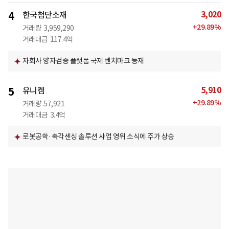
3,020
4
한국첨단소재
+
29.89
%
거래량
3,959,290
거래대금
117.4억
자회사 양자검증 플랫폼 국제 벤치마크 등재
5,910
5
유니켐
+
29.89
%
거래량
57,921
거래대금
3.4억
로봇공학·촉각센싱 솔루션 사업 영위 소식에 주가 상승