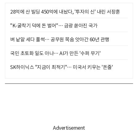
28억에 산 빌딩 450억에 내놨다, '투자의 신' 내린 서장훈
"K-굴착기 덕에 돈 벌어"… 금광 쏟아진 국가
벼 낱알 세다 풀썩… 공무원 목숨 앗아간 60년 관행
국민 초토화 일도 아냐… AI가 만든 '수퍼 무기'
SK하이닉스 "지금이 최적기"… 미국서 키우는 '돈줄'