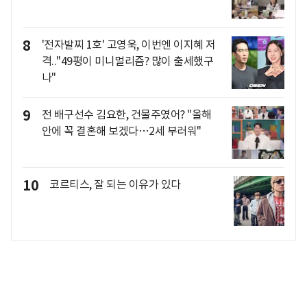
8
'전자발찌 1호' 고영욱, 이번엔 이지혜 저
격.."49평이 미니멀리즘? 많이 출세했구
나"
9
전 배구선수 김요한, 건물주였어? "올해
안에 꼭 결혼해 보겠다…2세 부러워"
10
코르티스, 잘 되는 이유가 있다