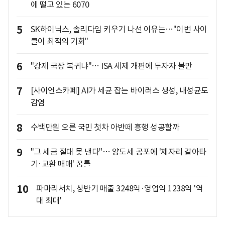
에 떨고 있는 6070
5
SK하이닉스, 솔리다임 키우기 나선 이유는…"이번 사이
클이 최적의 기회"
6
"강제 국장 복귀냐"… ISA 세제 개편에 투자자 불만
7
[사이언스카페] AI가 세균 잡는 바이러스 생성, 내성균도
감염
8
수백만원 오른 국민 첫차 아반떼 흥행 성공할까
9
"그 세금 절대 못 낸다"… 양도세 공포에 '제자리 갈아타
기·교환 매매' 꿈틀
10
파마리서치, 상반기 매출 3248억·영업익 1238억 '역
대 최대'