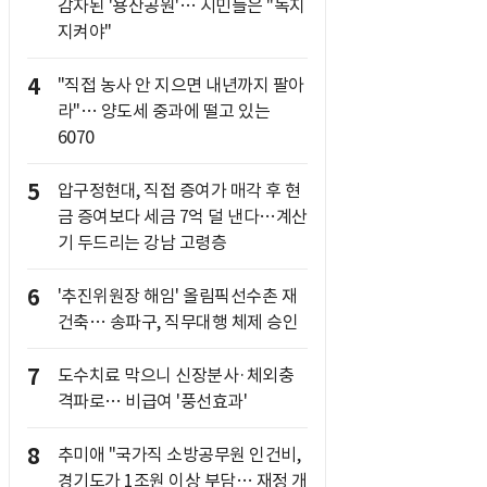
감자된 '용산공원'… 시민들은 "녹지
지켜야"
4
"직접 농사 안 지으면 내년까지 팔아
라"… 양도세 중과에 떨고 있는
6070
5
압구정현대, 직접 증여가 매각 후 현
금 증여보다 세금 7억 덜 낸다…계산
기 두드리는 강남 고령층
6
'추진위원장 해임' 올림픽선수촌 재
건축… 송파구, 직무대행 체제 승인
7
도수치료 막으니 신장분사·체외충
격파로… 비급여 '풍선효과'
8
추미애 "국가직 소방공무원 인건비,
경기도가 1조원 이상 부담… 재정 개