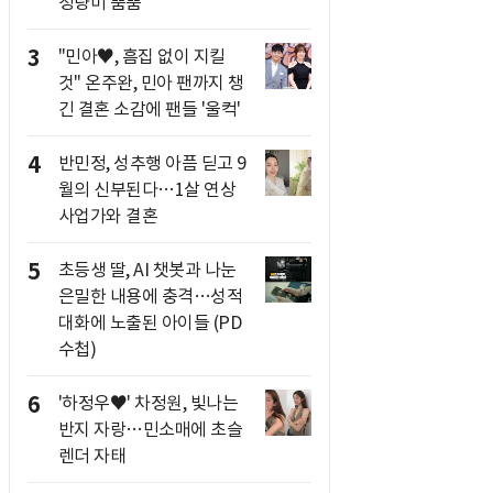
청량미 뿜뿜
3
"민아♥, 흠집 없이 지킬
것" 온주완, 민아 팬까지 챙
긴 결혼 소감에 팬들 '울컥'
4
반민정, 성추행 아픔 딛고 9
월의 신부된다…1살 연상
사업가와 결혼
5
초등생 딸, AI 챗봇과 나눈
은밀한 내용에 충격…성적
대화에 노출된 아이들 (PD
수첩)
6
'하정우♥' 차정원, 빛나는
반지 자랑…민소매에 초슬
렌더 자태