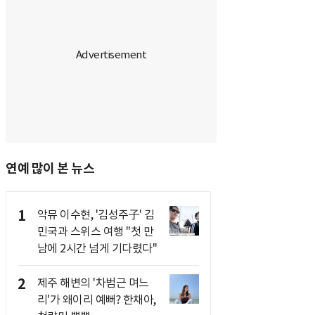
연예 많이 본 뉴스
1
악뮤 이수현, '김성주子' 김
민국과 스위스 여행 "첫 만
남에 2시간 넘게 기다렸다"
2
제주 해변의 '차범근 며느
리'가 왜이리 예뻐? 한채아,