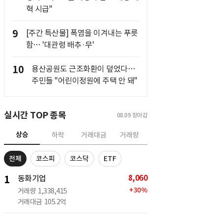
혁 시급"
9
[주간 특산물] 폭염을 이겨내는 푸릇
함… '대관령 배추·무'
10
용산공원도 근조화환이 덮었다…
주민들 "어린이정원에 주택 안 돼"
실시간 TOP 종목
08.09
장마감
상승
하락
거래대금
거래량
전체
코스피
코스닥
ETF
8,060
1
동화기업
+
30
%
거래량
1,338,415
거래대금
105.2억