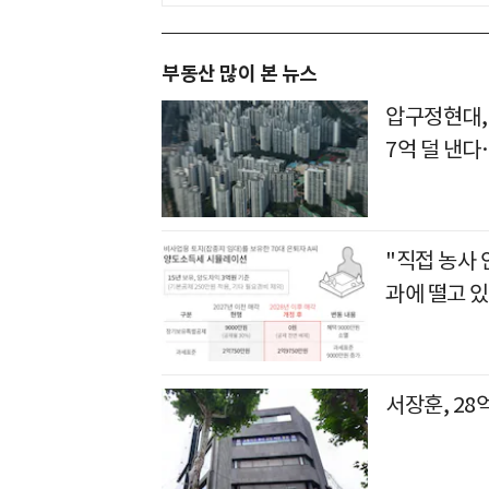
부동산 많이 본 뉴스
압구정현대,
7억 덜 낸
"직접 농사
과에 떨고 있
서장훈, 28