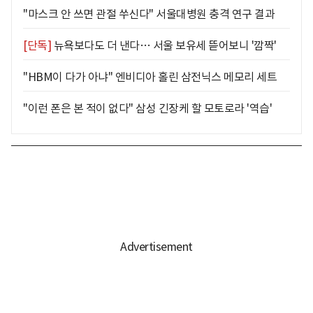
"마스크 안 쓰면 관절 쑤신다" 서울대병원 충격 연구 결과
[단독]
뉴욕보다도 더 낸다… 서울 보유세 뜯어보니 '깜짝'
"HBM이 다가 아냐" 엔비디아 홀린 삼전닉스 메모리 세트
"이런 폰은 본 적이 없다" 삼성 긴장케 할 모토로라 '역습'