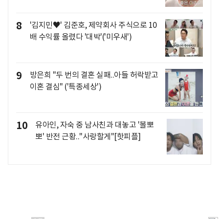
8
'김지민♥' 김준호, 제약회사 주식으로 10
배 수익률 올렸다 '대박'('미우새')
9
방은희 "두 번의 결혼 실패..아들 허락받고
이혼 결심" ('특종세상')
10
유아인, 자숙 중 남사친과 대놓고 '볼뽀
뽀' 반전 근황.."사랑할게"[핫피플]