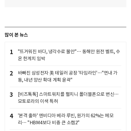
많이 본 뉴스
1
"뜨거워진 바다, 냉각수로 불안"… 동해안 원전 벨트, 수
온 한계치 임박
2
바빠진 삼성전자 美 테일러 공장 '타임라인'…"연내 가
동, 내년 양산 확대 계획 윤곽"
3
[비즈톡톡] 스마트워치를 펼치니 폴더블폰으로 변신…
모토로라의 이색 특허
4
'본격 출하' 엔비디아 베라 루빈, 원가의 62%는 메모
리… "HBM4보다 비중 큰 소캠2"