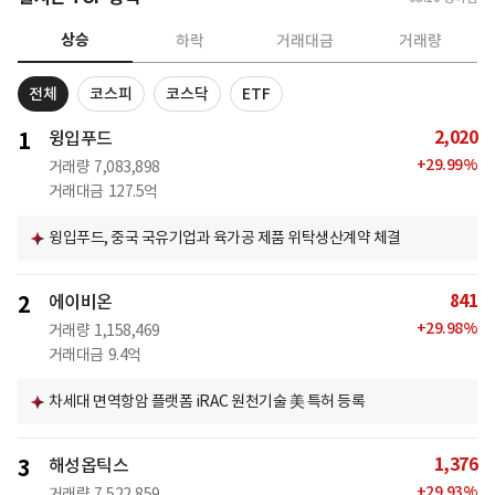
상승
하락
거래대금
거래량
전체
코스피
코스닥
ETF
2,020
1
윙입푸드
+
29.99
%
거래량
7,083,898
거래대금
127.5억
윙입푸드, 중국 국유기업과 육가공 제품 위탁생산계약 체결
841
2
에이비온
+
29.98
%
거래량
1,158,469
거래대금
9.4억
차세대 면역항암 플랫폼 iRAC 원천기술 美 특허 등록
1,376
3
해성옵틱스
+
29.93
%
거래량
7,522,859