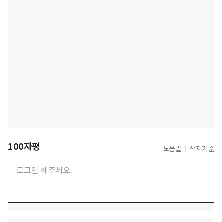
100자평
도움말
삭제기준