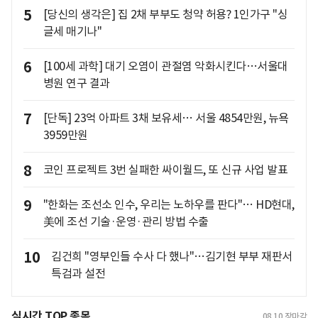
5
[당신의 생각은] 집 2채 부부도 청약 허용? 1인가구 "싱
글세 매기나"
6
[100세 과학] 대기 오염이 관절염 악화시킨다…서울대
병원 연구 결과
7
[단독] 23억 아파트 3채 보유세… 서울 4854만원, 뉴욕
3959만원
8
코인 프로젝트 3번 실패한 싸이월드, 또 신규 사업 발표
9
"한화는 조선소 인수, 우리는 노하우를 판다"… HD현대,
美에 조선 기술·운영·관리 방법 수출
10
김건희 "영부인들 수사 다 했나"…김기현 부부 재판서
특검과 설전
실시간 TOP 종목
08.10
장마감