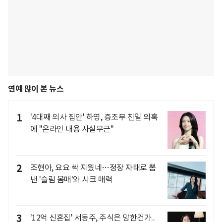
연예 많이 본 뉴스
1
'4대째 의사 집안' 하영, 증조부 친일 의혹
에 "온라인 내용 사실무근"
2
조현아, 요요 싹 지웠네…정장 자태로 뽐
낸 '슬림 몸매'와 시크 매력
3
'12억 신혼집' 서동주, 주식은 망한건가..