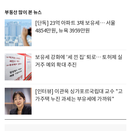
부동산 많이 본 뉴스
[단독] 23억 아파트 3채 보유세… 서울
4854만원, 뉴욕 3959만원
보유세 강화에 '세 낀 집' 퇴로… 토허제 실
거주 예외 확대 추진
[인터뷰] 이관옥 싱가포르국립대 교수 "고
가주택 누진 과세는 부유세에 가까워"