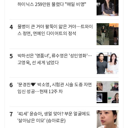
하이닉스 259만원 물렸다 "매일 비명"
4
물병이 큰 거야 팔뚝이 얇은 거야…트와이
스 정연, 연예인 다이어트의 정석
5
박하선은 '명품녀', 류수영은 '성인영화'…
고영욱, 선 세게 넘었다
6
'문경찬♥' 박소영, 시험관 시술 도중 자연
임신 성공…현재 12주 차
7
'41세' 윤승아, 생얼 맞아? 부운 얼굴에도
'살아남은 미모' (승아로운)