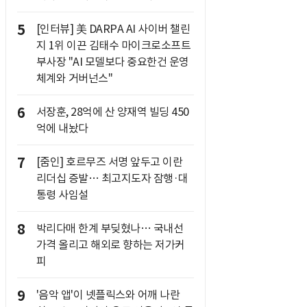
5
[인터뷰] 美 DARPA AI 사이버 챌린
지 1위 이끈 김태수 마이크로소프트
부사장 "AI 모델보다 중요한건 운영
체계와 거버넌스"
6
서장훈, 28억에 산 양재역 빌딩 450
억에 내놨다
7
[줌인] 호르무즈 서명 앞두고 이란
리더십 증발… 최고지도자 잠행·대
통령 사임설
8
박리다매 한계 부딪혔나… 국내선
가격 올리고 해외로 향하는 저가커
피
9
'음악 앱'이 넷플릭스와 어깨 나란