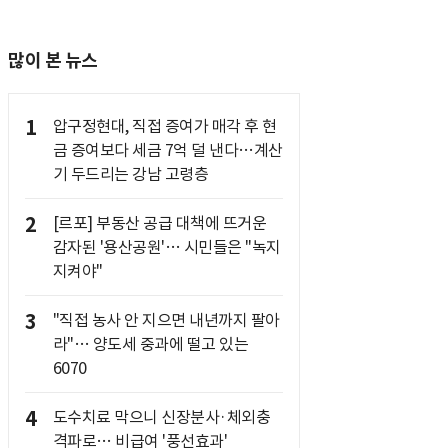
많이 본 뉴스
1
압구정현대, 직접 증여가 매각 후 현
금 증여보다 세금 7억 덜 낸다…계산
기 두드리는 강남 고령층
2
[르포] 부동산 공급 대책에 뜨거운
감자된 '용산공원'… 시민들은 "녹지
지켜야"
3
"직접 농사 안 지으면 내년까지 팔아
라"… 양도세 중과에 떨고 있는
6070
4
도수치료 막으니 신장분사·체외충
격파로… 비급여 '풍선효과'