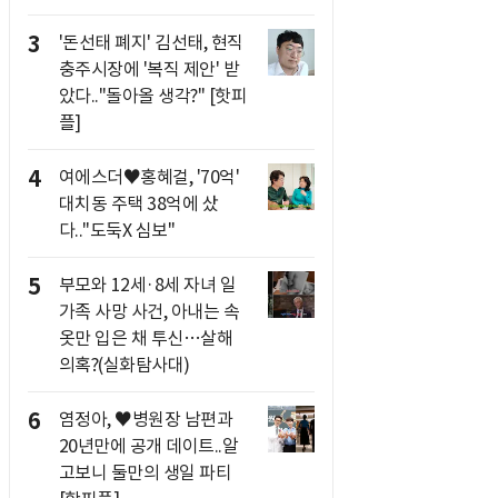
3
'돈선태 폐지' 김선태, 현직
충주시장에 '복직 제안' 받
았다.."돌아올 생각?" [핫피
플]
4
여에스더♥홍혜걸, '70억'
대치동 주택 38억에 샀
다.."도둑X 심보"
5
부모와 12세·8세 자녀 일
가족 사망 사건, 아내는 속
옷만 입은 채 투신…살해
의혹?(실화탐사대)
6
염정아, ♥병원장 남편과
20년만에 공개 데이트..알
고보니 둘만의 생일 파티