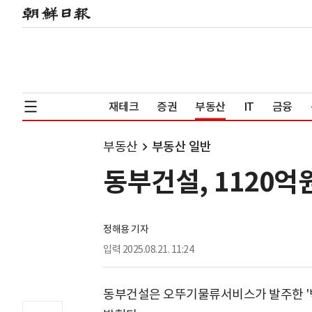
재테크
증권
부동산
IT
금융
부동산
부동산 일반
동부건설, 1120억
정해용 기자
입력
2025.08.21. 11:24
동부건설은 오뚜기물류서비스가 발주한 '백