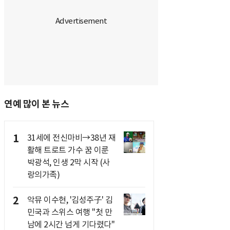
연예 많이 본 뉴스
1
31세에 전신마비→38년 재
활해 트로트 가수 꿈 이룬
박광석, 인생 2막 시작 (사
랑의가족)
2
악뮤 이수현, '김성주子' 김
민국과 스위스 여행 "첫 만
남에 2시간 넘게 기다렸다"