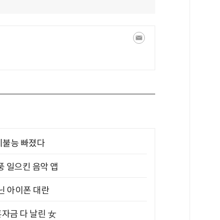
제불능 빠졌다
풍 일으킨 음악 앱
아닌 아이폰 대란
혼자금 다 날린 女