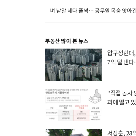
벼 낱알 세다 풀썩… 공무원 목숨 앗아간
부동산 많이 본 뉴스
압구정현대,
7억 덜 낸
"직접 농사
과에 떨고 있
서장훈, 28