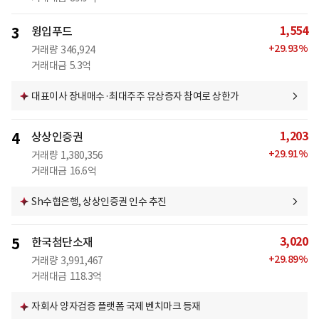
1,554
3
윙입푸드
+
29.93
%
거래량
346,924
거래대금
5.3억
대표이사 장내매수·최대주주 유상증자 참여로 상한가
1,203
4
상상인증권
+
29.91
%
거래량
1,380,356
거래대금
16.6억
Sh수협은행, 상상인증권 인수 추진
3,020
5
한국첨단소재
+
29.89
%
거래량
3,991,467
거래대금
118.3억
자회사 양자검증 플랫폼 국제 벤치마크 등재