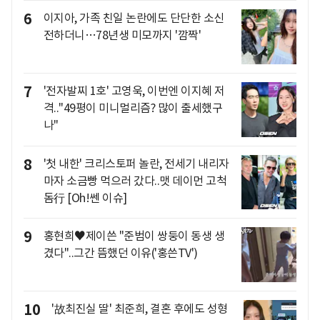
6
이지아, 가족 친일 논란에도 단단한 소신
전하더니…78년생 미모까지 '깜짝'
7
'전자발찌 1호' 고영욱, 이번엔 이지혜 저
격.."49평이 미니멀리즘? 많이 출세했구
나"
8
'첫 내한' 크리스토퍼 놀란, 전세기 내리자
마자 소금빵 먹으러 갔다..맷 데이먼 고척
돔行 [Oh!쎈 이슈]
9
홍현희♥제이쓴 "준범이 쌍둥이 동생 생
겼다"..그간 뜸했던 이유('홍쓴TV')
10
'故최진실 딸' 최준희, 결혼 후에도 성형