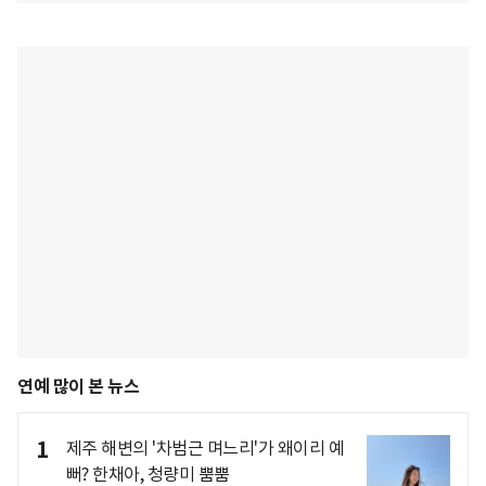
연예 많이 본 뉴스
1
제주 해변의 '차범근 며느리'가 왜이리 예
뻐? 한채아, 청량미 뿜뿜