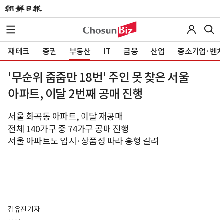
재테크
증권
부동산
IT
금융
산업
중소기업·벤
'무순위 줍줍만 18번' 주인 못 찾은 서울
아파트, 이달 2번째 공매 진행
서울 화곡동 아파트, 이달 재공매
전체 140가구 중 74가구 공매 진행
서울 아파트도 입지·상품성 따라 흥행 갈려
김유진 기자