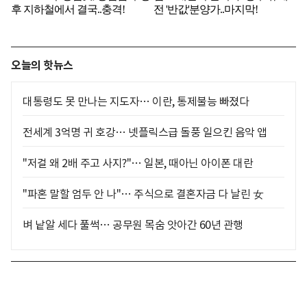
오늘의 핫뉴스
대통령도 못 만나는 지도자… 이란, 통제불능 빠졌다
전세계 3억명 귀 호강… 넷플릭스급 돌풍 일으킨 음악 앱
"저걸 왜 2배 주고 사지?"… 일본, 때아닌 아이폰 대란
"파혼 말할 엄두 안 나"… 주식으로 결혼자금 다 날린 女
벼 낱알 세다 풀썩… 공무원 목숨 앗아간 60년 관행