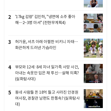
2
'17kg 감량' 김민하, "냉면에 소주 좋아
해…2~3병 마셔" (전현무계획4)
3
허가윤, 셔츠 아래 아찔한 비키니 자태…
화끈하게 드러낸 가슴라인
4
부모와 12세·8세 자녀 일가족 사망 사건,
아내는 속옷만 입은 채 투신…살해 의혹?
(실화탐사대)
5
동네 사람들 돈 18억 들고 사라진 안경원
여사장, 경찰관 남편도 한통속? (실화탐사
대)