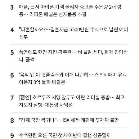
3
애플, 日서 아이폰 가격 올리자 중고폰 주문량 2배 껑
충… 리퍼폰 패널은 신제품용 추월
4
"파혼할까요?…결혼자금 5500만원 주식으로 날린 예비
신부
5
폭염에도 현장 지킨 공무원… 벼 낱알 세다, 화재 진압하
다 '풀썩'
6
'음악 앱'이 넷플릭스와 어깨 나란히… 스포티파이 유료
이용자 3억 돌파 비결은
7
[줌인] 호르무즈 서명 앞두고 이란 리더십 증발… 최고
지도자 잠행·대통령 사임설
8
"강제 국장 복귀냐"… ISA 세제 개편에 투자자 불만
9
수백만원 오른 국민 첫차 아반떼 흥행 성공할까