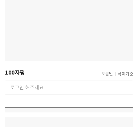
100자평
도움말
삭제기준