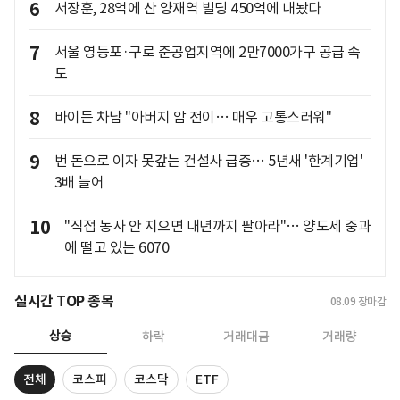
6
서장훈, 28억에 산 양재역 빌딩 450억에 내놨다
7
서울 영등포·구로 준공업지역에 2만7000가구 공급 속
도
8
바이든 차남 "아버지 암 전이… 매우 고통스러워"
9
번 돈으로 이자 못갚는 건설사 급증… 5년새 '한계기업'
3배 늘어
10
"직접 농사 안 지으면 내년까지 팔아라"… 양도세 중과
에 떨고 있는 6070
실시간 TOP 종목
08.09
장마감
상승
하락
거래대금
거래량
전체
코스피
코스닥
ETF