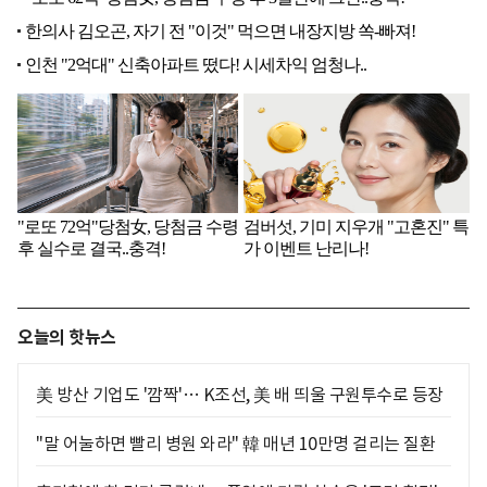
오늘의 핫뉴스
美 방산 기업도 '깜짝'… K조선, 美 배 띄울 구원투수로 등장
"말 어눌하면 빨리 병원 와라" 韓 매년 10만명 걸리는 질환