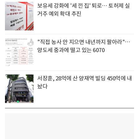
보유세 강화에 '세 낀 집' 퇴로… 토허제 실
거주 예외 확대 추진
"직접 농사 안 지으면 내년까지 팔아라"…
양도세 중과에 떨고 있는 6070
서장훈, 28억에 산 양재역 빌딩 450억에 내
놨다