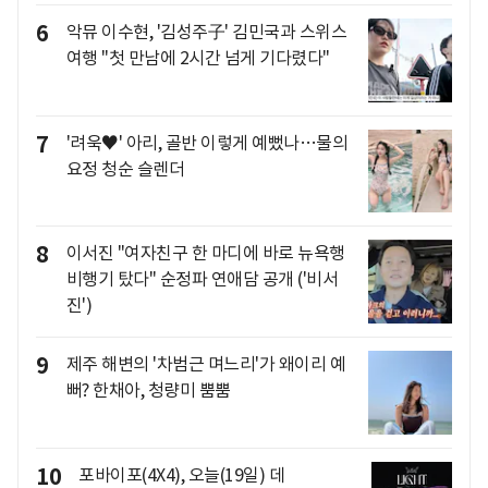
6
악뮤 이수현, '김성주子' 김민국과 스위스
여행 "첫 만남에 2시간 넘게 기다렸다"
7
'려욱♥' 아리, 골반 이렇게 예뻤나…물의
요정 청순 슬렌더
8
이서진 "여자친구 한 마디에 바로 뉴욕행
비행기 탔다" 순정파 연애담 공개 ('비서
진')
9
제주 해변의 '차범근 며느리'가 왜이리 예
뻐? 한채아, 청량미 뿜뿜
10
포바이포(4X4), 오늘(19일) 데