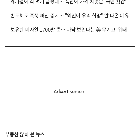
휴가철에 회 먹기 글렀네… 폭염에 가격 치솟은 '국민 횟감'
반도체도 쭉쭉 빠진 증시… "외인이 우리 희망" 말 나온 이유
보유한 미사일 1700발 뿐… 바닥 보인다는 美 무기고 '위태'
부동산 많이 본 뉴스