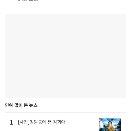
연예 많이 본 뉴스
1
[사진]청담동에 뜬 김희애