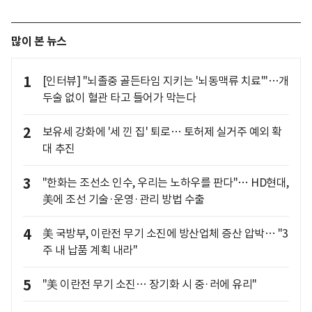
많이 본 뉴스
1
[인터뷰] "뇌졸중 골든타임 지키는 '뇌동맥류 치료'"…개
두술 없이 혈관 타고 들어가 막는다
2
보유세 강화에 '세 낀 집' 퇴로… 토허제 실거주 예외 확
대 추진
3
"한화는 조선소 인수, 우리는 노하우를 판다"… HD현대,
美에 조선 기술·운영·관리 방법 수출
4
美 국방부, 이란전 무기 소진에 방산업체 증산 압박… "3
주 내 납품 계획 내라"
5
"美 이란전 무기 소진… 장기화 시 중·러에 유리"