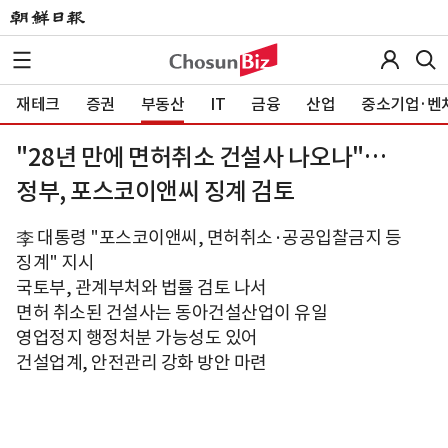
재테크
증권
부동산
IT
금융
산업
중소기업·벤
"28년 만에 면허취소 건설사 나오나"…
정부, 포스코이앤씨 징계 검토
李 대통령 "포스코이앤씨, 면허취소·공공입찰금지 등
징계" 지시
국토부, 관계부처와 법률 검토 나서
면허 취소된 건설사는 동아건설산업이 유일
영업정지 행정처분 가능성도 있어
건설업계, 안전관리 강화 방안 마련