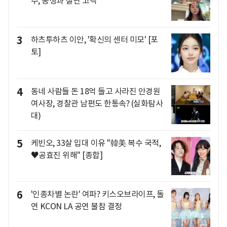
주, 동생과 절연 고백
3
하츠투하츠 이안, '확신의 센터 미모' [포
토]
4
동네 사람들 돈 18억 들고 사라진 안경원
여사장, 경찰관 남편도 한통속? (실화탐사
대)
5
케빈오, 33살 입대 이유 "韓美 복수 국적,
♥공효진 위해" [종합]
6
'인종차별 논란' 여파? 키스오브라이프, 돌
연 KCON LA 공연 불참 결정