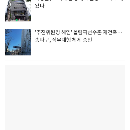
놨다
'추진위원장 해임' 올림픽선수촌 재건축…
송파구, 직무대행 체제 승인