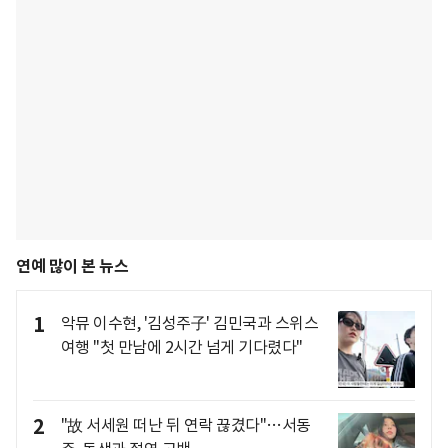
연예 많이 본 뉴스
1
악뮤 이수현, '김성주子' 김민국과 스위스
여행 "첫 만남에 2시간 넘게 기다렸다"
2
"故 서세원 떠난 뒤 연락 끊겼다"…서동