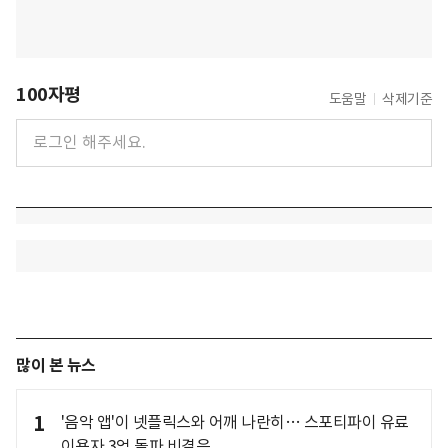
100자평
도움말
삭제기준
많이 본 뉴스
1
'음악 앱'이 넷플릭스와 어깨 나란히… 스포티파이 유료
이용자 3억 돌파 비결은