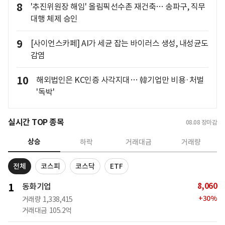
8
'추진위원장 해임' 올림픽선수촌 재건축… 송파구, 직무
대행 체제 승인
9
[사이언스카페] AI가 세균 잡는 바이러스 생성, 내성균도
감염
10
해외법인은 KC인증 사각지대… 韓기업만 비용·처벌
'독박'
실시간 TOP 종목
08.08
장마감
상승
하락
거래대금
거래량
전체
코스피
코스닥
ETF
8,060
1
동화기업
+
30
%
거래량
1,338,415
거래대금
105.2억