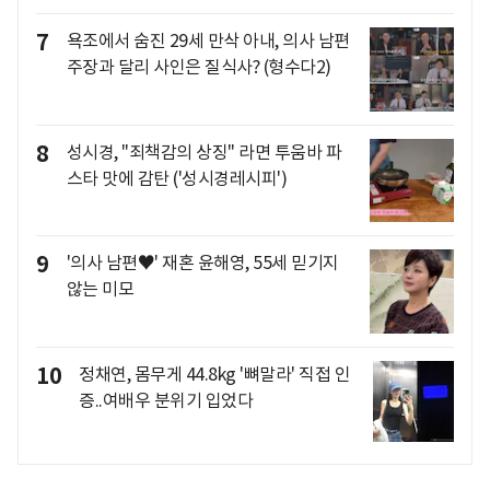
7
욕조에서 숨진 29세 만삭 아내, 의사 남편
주장과 달리 사인은 질식사? (형수다2)
8
성시경, "죄책감의 상징" 라면 투움바 파
스타 맛에 감탄 ('성시경레시피')
9
'의사 남편♥' 재혼 윤해영, 55세 믿기지
않는 미모
10
정채연, 몸무게 44.8kg '뼈말라' 직접 인
증..여배우 분위기 입었다