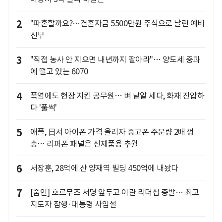
2
"파혼할까요?…결혼자금 5500만원 주식으로 날린 예비
신부
3
"직접 농사 안 지으면 내년까지 팔아라"… 양도세 중과
에 떨고 있는 6070
4
폭염에도 현장 지킨 공무원… 벼 낱알 세다, 화재 진압하
다 '풀썩'
5
애플, 日서 아이폰 가격 올리자 중고폰 주문량 2배 껑
충… 리퍼폰 패널은 신제품용 추월
6
서장훈, 28억에 산 양재역 빌딩 450억에 내놨다
7
[줌인] 호르무즈 서명 앞두고 이란 리더십 증발… 최고
지도자 잠행·대통령 사임설