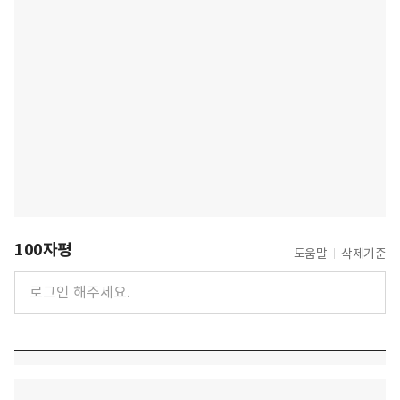
100자평
도움말
삭제기준