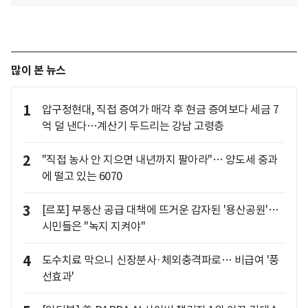
많이 본 뉴스
1
압구정현대, 직접 증여가 매각 후 현금 증여보다 세금 7
억 덜 낸다…계산기 두드리는 강남 고령층
2
"직접 농사 안 지으면 내년까지 팔아라"… 양도세 중과
에 떨고 있는 6070
3
[르포] 부동산 공급 대책에 뜨거운 감자된 '용산공원'…
시민들은 "녹지 지켜야"
4
도수치료 막으니 신장분사·체외충격파로… 비급여 '풍
선효과'