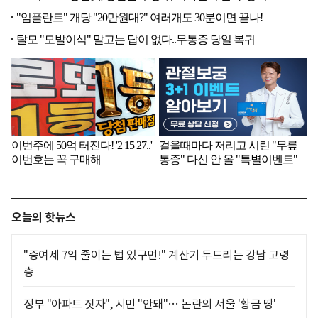
오늘의 핫뉴스
"증여세 7억 줄이는 법 있구먼!" 계산기 두드리는 강남 고령
층
정부 "아파트 짓자", 시민 "안돼"… 논란의 서울 '황금 땅'