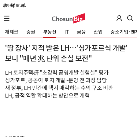
재테크
증권
부동산
IT
금융
산업
중소기업·벤
'땅 장사' 지적 받은 LH…'싱가포르식 개발'
보니 "매년 兆 단위 손실 보전"
LH 토지주택硏 "초강력 공영개발 실험실" 평가
싱가포르, 공공이 토지 개발~분양 전 과정 담당
새 정부, LH 민간에 택지 매각하는 수익 구조 비판
LH, 공적 역할 확대하는 방안으로 개혁