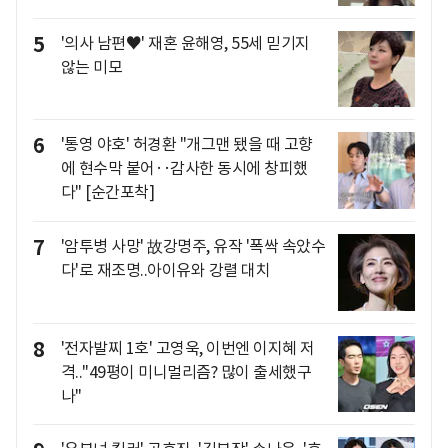
5
'의사 남편♥' 재혼 윤해영, 55세 믿기지
않는 미모
6
'통영 야호' 허경환 "개그맨 됐을 때 고향
에 현수막 붙어‥감사한 동시에 창피했
다" [순간포착]
7
'암투병 사망' 故강명주, 유작 '폭싹 속았수
다'로 재조명..아이유와 강렬 대치
8
'전자발찌 1호' 고영욱, 이번엔 이지혜 저
격.."49평이 미니멀리즘? 많이 출세했구
나"