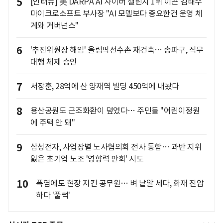
5
[인터뷰] 美 DARPA AI 사이버 챌린지 1위 이끈 김태수
마이크로소프트 부사장 "AI 모델보다 중요한건 운영 체
계와 거버넌스"
6
'추진위원장 해임' 올림픽선수촌 재건축… 송파구, 직무
대행 체제 승인
7
서장훈, 28억에 산 양재역 빌딩 450억에 내놨다
8
용산공원도 근조화환이 덮었다… 주민들 "어린이정원
에 주택 안 돼"
9
삼성전자, 사업장별 노사협의회 전사 통합… 과반 지위
잃은 초기업 노조 '영향력 만회' 시도
10
폭염에도 현장 지킨 공무원… 벼 낱알 세다, 화재 진압
하다 '풀썩'