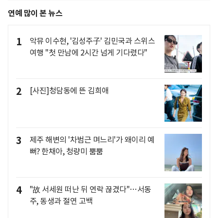
연예 많이 본 뉴스
1
악뮤 이수현, '김성주子' 김민국과 스위스
여행 "첫 만남에 2시간 넘게 기다렸다"
2
[사진]청담동에 뜬 김희애
3
제주 해변의 '차범근 며느리'가 왜이리 예
뻐? 한채아, 청량미 뿜뿜
4
"故 서세원 떠난 뒤 연락 끊겼다"…서동
주, 동생과 절연 고백