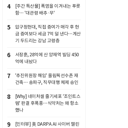
4
[주간 특산물] 폭염을 이겨내는 푸릇
함… '대관령 배추·무'
5
압구정현대, 직접 증여가 매각 후 현
금 증여보다 세금 7억 덜 낸다…계산
기 두드리는 강남 고령층
6
서장훈, 28억에 산 양재역 빌딩 450
억에 내놨다
7
'추진위원장 해임' 올림픽선수촌 재
건축… 송파구, 직무대행 체제 승인
8
[Why] 네이처셀 줄기세포 '조인트스
템' 판결 후폭풍…식약처는 왜 항소
했나
9
[인터뷰] 美 DARPA AI 사이버 챌린