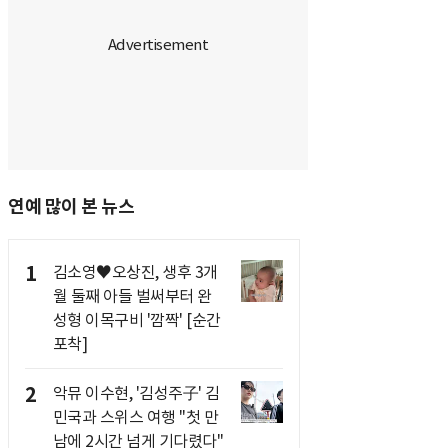
연예 많이 본 뉴스
1
김소영♥오상진, 생후 3개
월 둘째 아들 벌써부터 완
성형 이목구비 '깜짝' [순간
포착]
2
악뮤 이수현, '김성주子' 김
민국과 스위스 여행 "첫 만
남에 2시간 넘게 기다렸다"