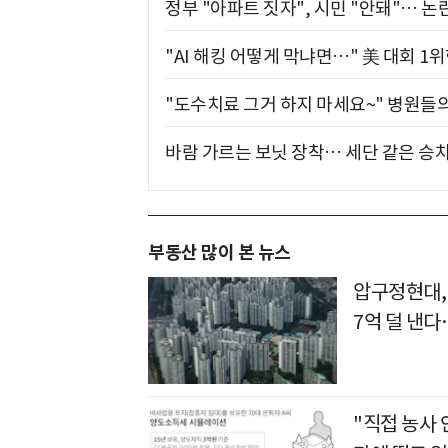
정부 "아파트 짓자", 시민 "안돼"… 논란
"AI 해킹 어떻게 막냐면…" 美 대회 1
"도수치료 그거 하지 마세요~" 병원들
바람 가르는 보닛 장착… 세단 같은 승
부동산 많이 본 뉴스
압구정현대,
7억 덜 낸
"직접 농사