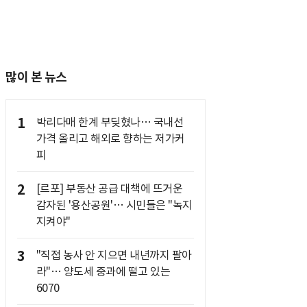
많이 본 뉴스
1
박리다매 한계 부딪혔나… 국내선
가격 올리고 해외로 향하는 저가커
피
2
[르포] 부동산 공급 대책에 뜨거운
감자된 '용산공원'… 시민들은 "녹지
지켜야"
3
"직접 농사 안 지으면 내년까지 팔아
라"… 양도세 중과에 떨고 있는
6070