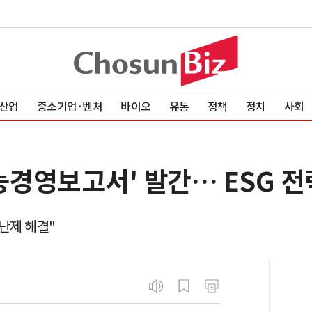
산업
중소기업·벤처
바이오
유통
정책
정치
사회
능경영보고서' 발간… ESG 전
난제 해결"