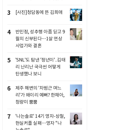
3
[사진]청담동에 뜬 김희애
4
반민정, 성추행 아픔 딛고 9
월의 신부된다…1살 연상
사업가와 결혼
5
'SNL'도 탐낸 '정년이'..김태
리 난리난 국극씬 어떻게
탄생했나 보니
6
제주 해변의 '차범근 며느
리'가 왜이리 예뻐? 한채아,
청량미 뿜뿜
7
'나는솔로' 14기 영자-상철,
현실커플 실패…영자 "나
는솔로"