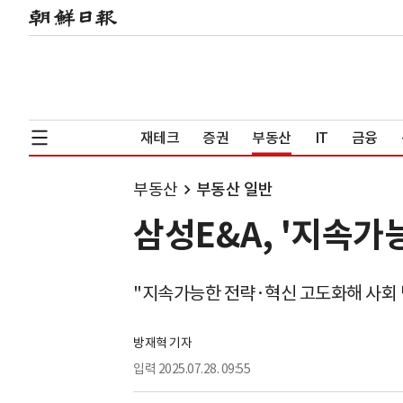
재테크
증권
부동산
IT
금융
부동산
부동산 일반
삼성E&A, '지속가
"지속가능한 전략·혁신 고도화해 사회 
방재혁 기자
입력
2025.07.28. 09:55