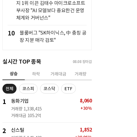
지 1위 이끈 김태수 마이크로소프트
부사장 "AI 모델보다 중요한건 운영
체계와 거버넌스"
10
블룸버그 "SK하이닉스, 中 충칭 공
장 지분 매각 검토"
실시간 TOP 종목
08.08
장마감
상승
하락
거래대금
거래량
전체
코스피
코스닥
ETF
8,060
1
동화기업
+
30
%
거래량
1,338,415
거래대금
105.2억
1,852
2
신스틸