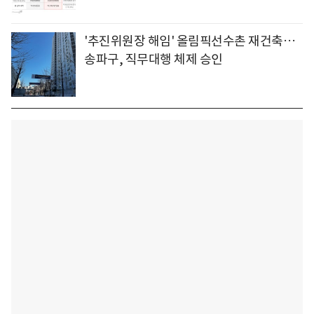
'추진위원장 해임' 올림픽선수촌 재건축…
송파구, 직무대행 체제 승인