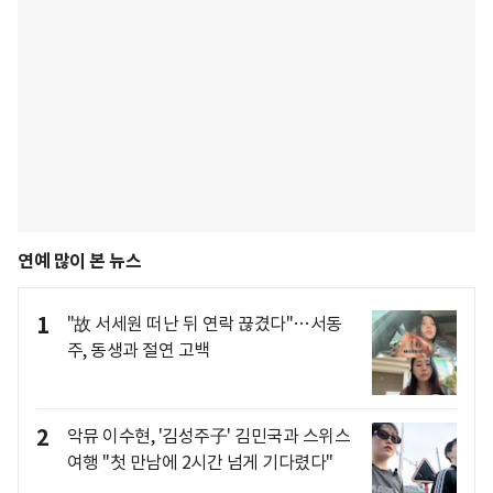
연예 많이 본 뉴스
1
"故 서세원 떠난 뒤 연락 끊겼다"…서동
주, 동생과 절연 고백
2
악뮤 이수현, '김성주子' 김민국과 스위스
여행 "첫 만남에 2시간 넘게 기다렸다"