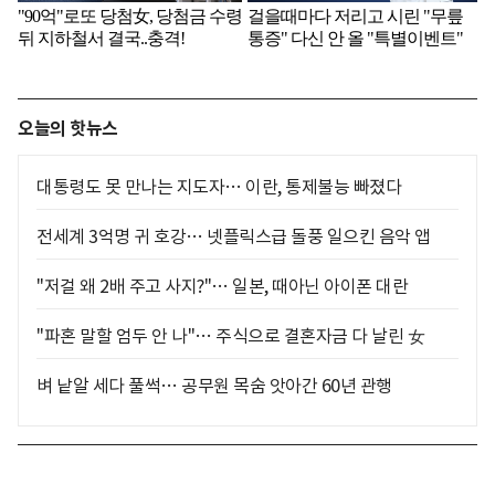
오늘의 핫뉴스
대통령도 못 만나는 지도자… 이란, 통제불능 빠졌다
전세계 3억명 귀 호강… 넷플릭스급 돌풍 일으킨 음악 앱
"저걸 왜 2배 주고 사지?"… 일본, 때아닌 아이폰 대란
"파혼 말할 엄두 안 나"… 주식으로 결혼자금 다 날린 女
벼 낱알 세다 풀썩… 공무원 목숨 앗아간 60년 관행