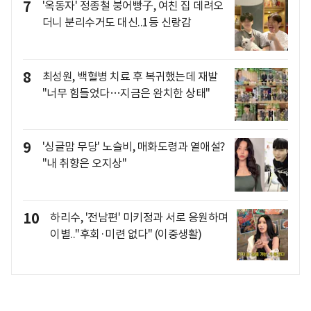
7
'옥동자' 정종철 붕어빵子, 여친 집 데려오
더니 분리수거도 대신..1등 신랑감
8
최성원, 백혈병 치료 후 복귀했는데 재발
"너무 힘들었다…지금은 완치한 상태"
9
'싱글맘 무당' 노슬비, 매화도령과 열애설?
"내 취향은 오지상"
10
하리수, '전남편' 미키정과 서로 응원하며
이별.."후회·미련 없다" (이중생활)