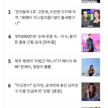
3
'전자발찌 1호' 고영욱, 이번엔 이지혜 저
격.."49평이 미니멀리즘? 많이 출세했구
나"
4
'8억8000만원' 손배 판결 속…지수, 필리
핀 활동 근황 공개 [핫피플]
5
제주 해변의 '차범근 며느리'가 왜이리 예
뻐? 한채아, 청량미 뿜뿜
6
"이도현!!!" 임지연, 공개연애 중인 남자친
구 이름 언급에 찐 '당황' [종합]