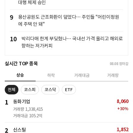
대행 체제 승인
9
용산공원도 근조화환이 덮었다… 주민들 "어린이정원
에 주택 안 돼"
10
박리다매 한계 부딪혔나… 국내선 가격 올리고 해외로
향하는 저가커피
실시간 TOP 종목
08.08
장마감
상승
하락
거래대금
거래량
전체
코스피
코스닥
ETF
8,060
1
동화기업
+
30
%
거래량
1,338,415
거래대금
105.2억
1,852
2
신스틸