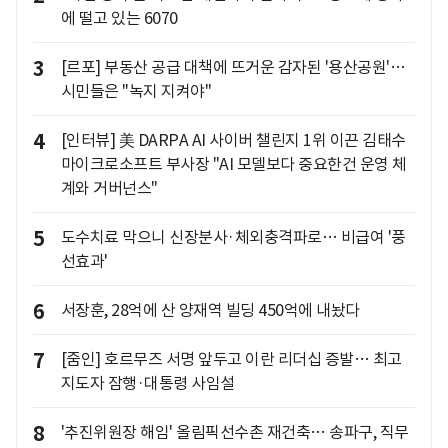
에 떨고 있는 6070
3
[르포] 부동산 공급 대책에 뜨거운 감자된 '용산공원'…
시민들은 "녹지 지켜야"
4
[인터뷰] 美 DARPA AI 사이버 챌린지 1위 이끈 김태수
마이크로소프트 부사장 "AI 모델보다 중요한건 운영 체
계와 거버넌스"
5
도수치료 막으니 신장분사·체외충격파로… 비급여 '풍
선효과'
6
서장훈, 28억에 산 양재역 빌딩 450억에 내놨다
7
[줌인] 호르무즈 서명 앞두고 이란 리더십 증발… 최고
지도자 잠행·대통령 사임설
8
'추진위원장 해임' 올림픽선수촌 재건축… 송파구, 직무