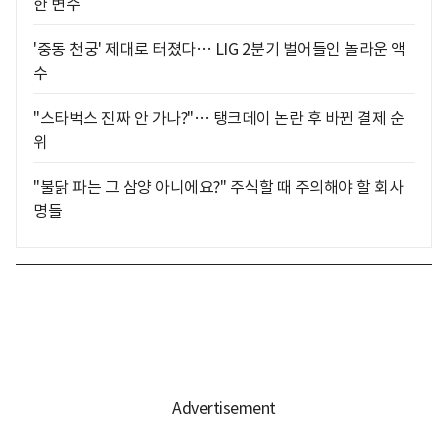
한 변수
'중동 천궁' 제대로 터졌다… LIG 2분기 벌어들인 놀라운 액
수
"스타벅스 진짜 안 가나?"… 탱크데이 논란 후 바뀐 결제 순
위
"불닭 파는 그 삼양 아니에요?" 주식할 때 주의해야 할 회사
명들