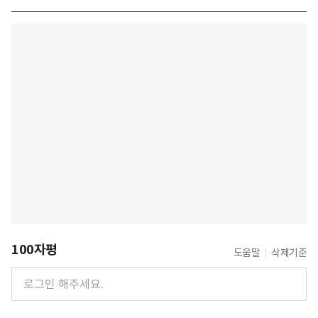
100자평
도움말
삭제기준