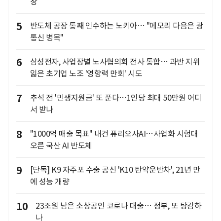
장
5
반도체 공장 통째 인수하는 노키아… "메모리 다음은 광
통신 병목"
6
삼성전자, 사업장별 노사협의회 전사 통합… 과반 지위
잃은 초기업 노조 '영향력 만회' 시도
7
추석 전 '민생지원금' 또 푼다…1인당 최대 50만원 어디
서 받나
8
"1000억 매출 목표" 내건 퓨리오사AI…사업화 시험대
오른 국산 AI 반도체
9
[단독] K9 자주포 수출 공신 'K10 탄약운반차', 21년 만
에 성능 개량
10
23조원 남은 소상공인 코로나 대출… 정부, 또 탕감하
나