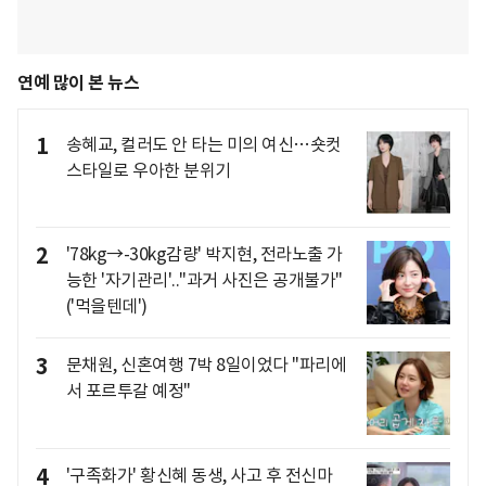
연예 많이 본 뉴스
1
송혜교, 컬러도 안 타는 미의 여신…숏컷
스타일로 우아한 분위기
2
'78kg→-30kg감량' 박지현, 전라노출 가
능한 '자기관리'.."과거 사진은 공개불가"
('먹을텐데')
3
문채원, 신혼여행 7박 8일이었다 "파리에
서 포르투갈 예정"
4
'구족화가' 황신혜 동생, 사고 후 전신마