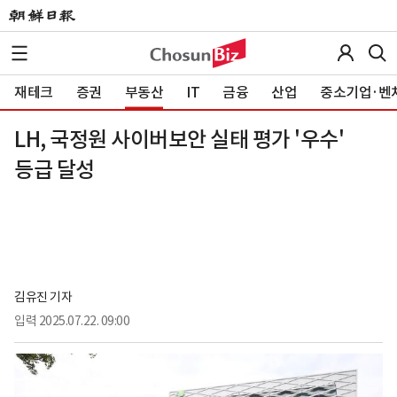
재테크
증권
부동산
IT
금융
산업
중소기업·벤
LH, 국정원 사이버보안 실태 평가 '우수'
등급 달성
김유진 기자
입력
2025.07.22. 09:00