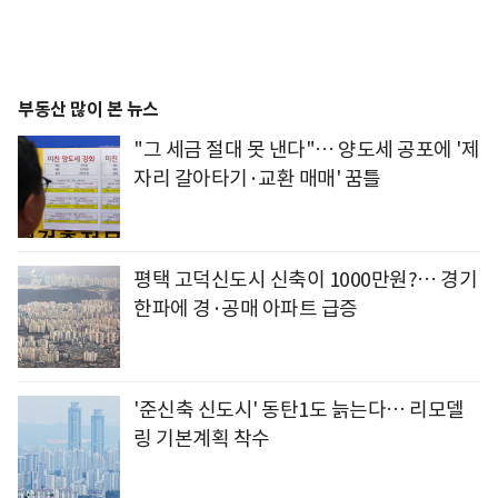
부동산 많이 본 뉴스
"그 세금 절대 못 낸다"… 양도세 공포에 '제
자리 갈아타기·교환 매매' 꿈틀
평택 고덕신도시 신축이 1000만원?… 경기
한파에 경·공매 아파트 급증
'준신축 신도시' 동탄1도 늙는다… 리모델
링 기본계획 착수