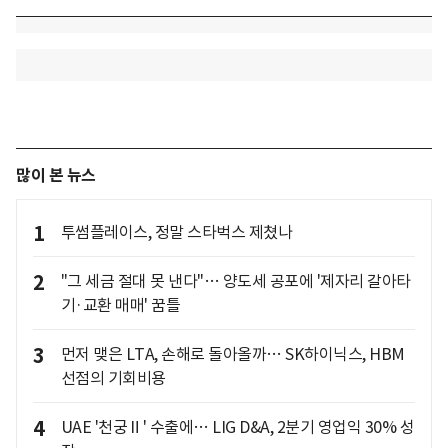
많이 본 뉴스
1
투썸플레이스, 정말 스타벅스 제쳤나
2
"그 세금 절대 못 낸다"… 양도세 공포에 '제자리 갈아타
기·교환 매매' 꿈틀
3
먼저 맺은 LTA, 손해로 돌아올까… SK하이닉스, HBM
선점의 기회비용
4
UAE '천궁Ⅱ' 수출에… LIG D&A, 2분기 영업익 30% 성