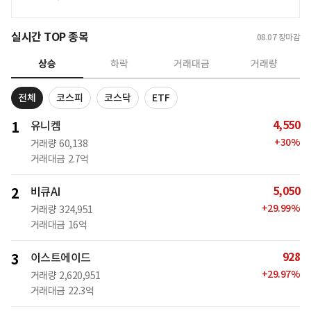
실시간 TOP 종목
08.07
장마감
상승
하락
거래대금
거래량
전체
코스피
코스닥
ETF
4,550
1
유니켐
+
30
%
거래량
60,138
거래대금
2.7억
5,050
2
비큐AI
+
29.99
%
거래량
324,951
거래대금
16억
928
3
이스트에이드
+
29.97
%
거래량
2,620,951
거래대금
22.3억