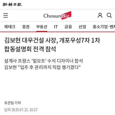
재테크
증권
부동산
IT
금융
산업
중소기업·벤
김보현 대우건설 사장, 개포우성7차 1차
합동설명회 전격 참석
설계사 프랑스 '빌모트' 수석 디자이너 참석
김보현 "입주 후 관리까지 직접 챙기겠다"
조은임 기자
입력
2025.07.21. 10:27