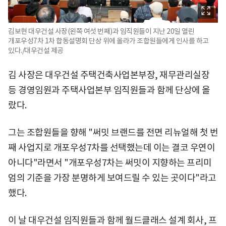
김보현 대우건설 사장(왼쪽 여섯 번째)과 임직원들이 지난 20일 열린
개포우성7차 1차 합동설명회 단상 위에 올라가 조합원들에게 인사를 하고
있다./대우건설 제공
김 사장은 대우건설 주택건축사업본부장, 재무관리실장
등 경영임원과 주택사업본부 임직원들과 함께 단상에 올
랐다.
그는 조합원들을 향해 "써밋 브랜드를 전면 리뉴얼해 첫 번
째 사업지로 개포우성7차를 선택했는데 이는 결코 우연이
아니다"라면서 "개포우성7차는 써밋이 지향하는 프리미
엄의 기준을 가장 분명하게 보여드릴 수 있는 곳이다"라고
했다.
이 날 대우건설 임직원들과 함께 월드클래스 설계 회사, 프