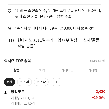
8
"한화는 조선소 인수, 우리는 노하우를 판다"… HD현대,
美에 조선 기술·운영·관리 방법 수출
9
"주식시장 떠나지 마라, 올해 안 9300 다시 뚫을 것"
10
현대차 노조, 11일 추가 파업 여부 결정… "신차 '골든
타임' 흔들"
실시간 TOP 종목
08.10
장마감
상승
하락
거래대금
거래량
전체
코스피
코스닥
ETF
2,020
1
윙입푸드
+
29.99
%
거래량
7,083,898
거래대금
127.5억