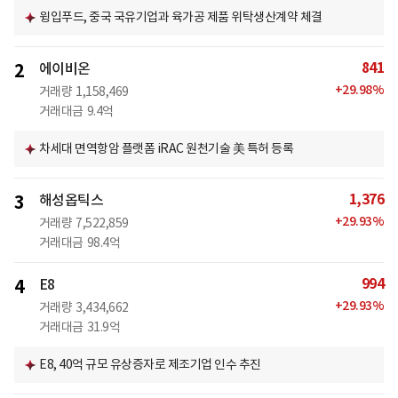
윙입푸드, 중국 국유기업과 육가공 제품 위탁생산계약 체결
841
2
에이비온
+
29.98
%
거래량
1,158,469
거래대금
9.4억
차세대 면역항암 플랫폼 iRAC 원천기술 美 특허 등록
1,376
3
해성옵틱스
+
29.93
%
거래량
7,522,859
거래대금
98.4억
994
4
E8
+
29.93
%
거래량
3,434,662
거래대금
31.9억
E8, 40억 규모 유상증자로 제조기업 인수 추진