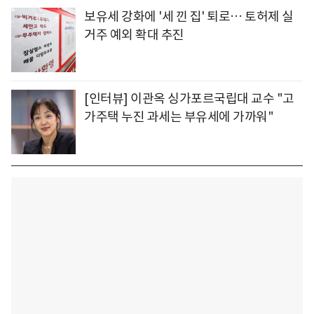
보유세 강화에 '세 낀 집' 퇴로… 토허제 실
거주 예외 확대 추진
[인터뷰] 이관옥 싱가포르국립대 교수 "고
가주택 누진 과세는 부유세에 가까워"