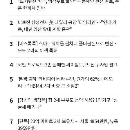
1
"뜨거워진 바다, 냉각수로 불안"… 동해안 원전 벨트, 수
온 한계치 임박
2
바빠진 삼성전자 美 테일러 공장 '타임라인'…"연내 가
동, 내년 양산 확대 계획 윤곽"
3
[비즈톡톡] 스마트워치를 펼치니 폴더블폰으로 변신…
모토로라의 이색 특허
4
코인 프로젝트 3번 실패한 싸이월드, 또 신규 사업 발표
5
'본격 출하' 엔비디아 베라 루빈, 원가의 62%는 메모
리… "HBM4보다 비중 큰 소캠2"
6
[당신의 생각은] 집 2채 부부도 청약 허용? 1인가구 "싱
글세 매기나"
7
[단독] 23억 아파트 3채 보유세… 서울 4854만원, 뉴욕
3959만원