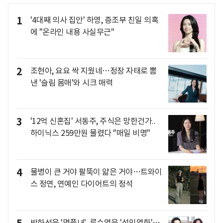
1
'4대째 의사 집안' 하영, 증조부 친일 의혹
에 "온라인 내용 사실무근"
2
조현아, 요요 싹 지웠네…정장 자태로 뽐
낸 '슬림 몸매'와 시크 매력
3
'12억 신혼집' 서동주, 주식은 망한건가..
하이닉스 259만원 물렸다 "매일 비명"
4
물병이 큰 거야 팔뚝이 얇은 거야…트와이
스 정연, 연예인 다이어트의 정석
박하선은 '명품녀', 류수영은 '성인영화'…