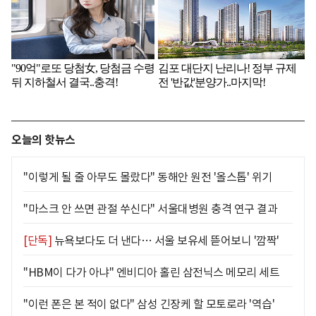
오늘의 핫뉴스
"이렇게 될 줄 아무도 몰랐다" 동해안 원전 '올스톱' 위기
"마스크 안 쓰면 관절 쑤신다" 서울대병원 충격 연구 결과
[단독]
뉴욕보다도 더 낸다… 서울 보유세 뜯어보니 '깜짝'
"HBM이 다가 아냐" 엔비디아 홀린 삼전닉스 메모리 세트
"이런 폰은 본 적이 없다" 삼성 긴장케 할 모토로라 '역습'