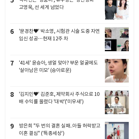
5
고영욱, 선 세게 넘었다
6
'문경찬♥' 박소영, 시험관 시술 도중 자연
임신 성공…현재 12주 차
7
'41세' 윤승아, 생얼 맞아? 부운 얼굴에도
'살아남은 미모' (승아로운)
8
'김지민♥' 김준호, 제약회사 주식으로 10
배 수익률 올렸다 '대박'('미우새')
9
방은희 "두 번의 결혼 실패..아들 허락받고
이혼 결심" ('특종세상')