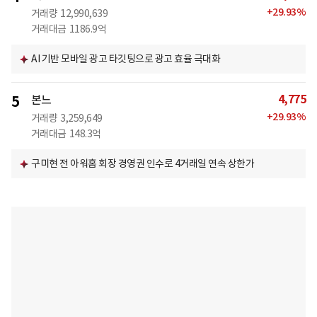
+
29.93
%
거래량
12,990,639
거래대금
1186.9억
AI 기반 모바일 광고 타깃팅으로 광고 효율 극대화
4,775
5
본느
+
29.93
%
거래량
3,259,649
거래대금
148.3억
구미현 전 아워홈 회장 경영권 인수로 4거래일 연속 상한가