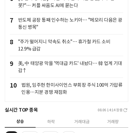
못?"… 커플 싸움도 AI에 묻는다
7
반도체 공장 통째 인수하는 노키아… "메모리 다음은 광
통신 병목"
8
"주가 떨어지니 약속도 취소"… 휴가철 카드 소비
12.9% 급감
9
美, 中 태양광 막을 '역대급 카드' 내놨다… 韓 업계 기대
감↑
10
법원, 임주현 한미사이언스 부회장 주식 100억 가압류
인용…지분 경쟁 재점화
실시간 TOP 종목
08.06 14:14
장중
상승
하락
거래대금
거래량