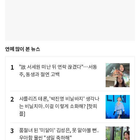
연예 많이 본 뉴스
1
"故 서세원 떠난 뒤 연락 끊겼다"…서동
주, 동생과 절연 고백
2
샤를리즈 테론, '박진영 비닐바지' 생각나
는 비닐치마..이걸 이렇게 소화해? [핫피
플]
3
품절녀 된 '미달이' 김성은, 못 알아볼 뻔..
우아함 물씬 "생일 축하해"