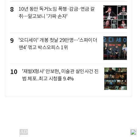
8
10년 동안 독거노임 폭행·감금·연금 갈
취…알고보니 '가짜 손자'
9
'오디세이' 개봉 첫날 29만명…'스파이더
맨4′ 꺾고 박스오피스 1위
10
'재벌X형사' 안보현, 미술관 살인사건 진
범 체포..최고 시청률 9.4%