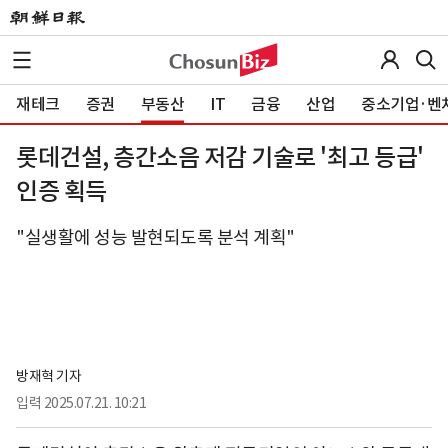
재테크
증권
부동산
IT
금융
산업
중소기업·벤
롯데건설, 층간소음 저감 기술로 '최고 등급'
인증 획득
"실생활에 성능 발현되도록 분석 계획"
방재혁 기자
입력
2025.07.21. 10:21