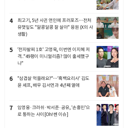
4
최고기, 5년 사귄 연인에 프러포즈…전처
유깻잎도 "알콩달콩 잘 살아" 응원 (X의 사
생활)
5
'전자발찌 1호' 고영욱, 이번엔 이지혜 저
격.."49평이 미니멀리즘? 많이 출세했구
나"
6
"삼겹살 먹을래요?"…'흑백요리사' 김도
윤 셰프, 배우 김서연과 4년째 열애
7
임영웅·크러쉬·박서준·공유, '손흥민'으
로 통하는 사이[Oh!쎈 이슈]