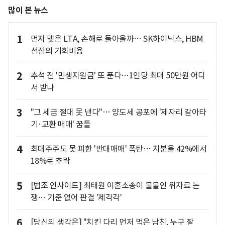
많이 본 뉴스
1
먼저 맺은 LTA, 손해로 돌아올까… SK하이닉스, HBM
선점의 기회비용
2
추석 전 '민생지원금' 또 푼다…1인당 최대 50만원 어디
서 받나
3
"그 세금 절대 못 낸다"… 양도세 공포에 '제자리 갈아타
기·교환 매매' 꿈틀
4
최대주주도 못 피한 '반대매매' 폭탄… 지분율 42%에서
18%로 추락
5
[법조 인사이드] 최태원 이혼소송이 불붙인 위자료 논
쟁… 기준 없어 판결 '제각각'
6
[당신의 생각은] "치킨 다리 먼저 먹은 남친, 누구 잘