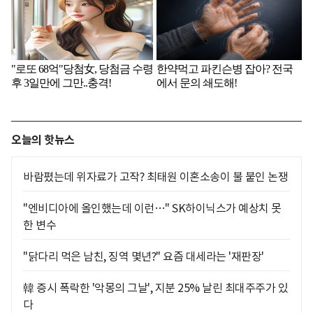
오늘의 핫뉴스
바람폈는데 위자료가 고작? 최태원 이혼소송이 불 붙인 논쟁
"엔비디아에 올인했는데 이런…" SK하이닉스가 예상치 못
한 변수
"닭다리 먹은 남친, 징역 몇년?" 요즘 대세라는 '재판장'
韓 증시 폭락한 '악몽의 그날', 지분 25% 날린 최대주주가 있
다