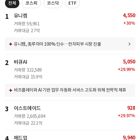
전체
코스피
코스닥
ETF
4,550
1
유니켐
+
30
%
거래량
59,961
거래대금
2.7억
유니켐, 美루미아 100% 인수…전자피부 시장 진출
5,050
2
비큐AI
+
29.99
%
거래량
322,589
거래대금
15.9억
비즈플레이와 AI 기반 업무 자동화 서비스 고도화 위해 전략적 제휴
928
3
이스트에이드
+
29.97
%
거래량
2,605,694
거래대금
22.1억
9,940
4
매드업