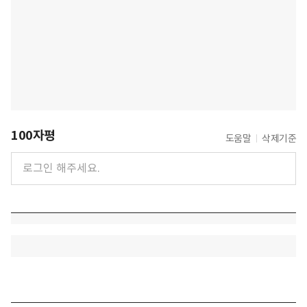
100자평
도움말
삭제기준