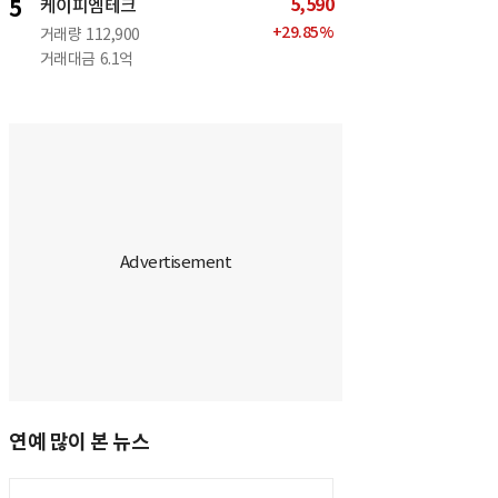
5,590
5
케이피엠테크
+
29.85
%
거래량
112,900
거래대금
6.1억
연예 많이 본 뉴스