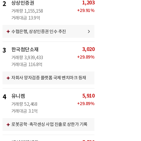
1,203
2
상상인증권
+
29.91
%
거래량
1,155,158
거래대금
13.9억
수협은행, 상상인증권 인수 추진
3,020
3
한국첨단소재
+
29.89
%
거래량
3,939,433
거래대금
116.8억
자회사 양자검증 플랫폼 국제 벤치마크 등재
5,910
4
유니켐
+
29.89
%
거래량
52,468
거래대금
3.1억
로봇공학·촉각센싱 사업 진출로 상한가 기록