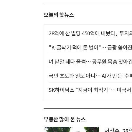
오늘의 핫뉴스
28억에 산 빌딩 450억에 내놨다, '투자
"K-굴착기 덕에 돈 벌어"… 금광 쏟아
벼 낱알 세다 풀썩… 공무원 목숨 앗아간
국민 초토화 일도 아냐… AI가 만든 '수
SK하이닉스 "지금이 최적기"… 미국서 
부동산 많이 본 뉴스
서장훈, 28