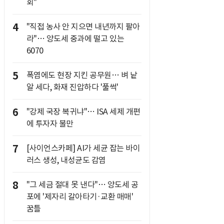
회"
4
"직접 농사 안 지으면 내년까지 팔아
라"… 양도세 중과에 떨고 있는
6070
5
폭염에도 현장 지킨 공무원… 벼 낱
알 세다, 화재 진압하다 '풀썩'
6
"강제 국장 복귀냐"… ISA 세제 개편
에 투자자 불만
7
[사이언스카페] AI가 세균 잡는 바이
러스 생성, 내성균도 감염
8
"그 세금 절대 못 낸다"… 양도세 공
포에 '제자리 갈아타기·교환 매매'
꿈틀