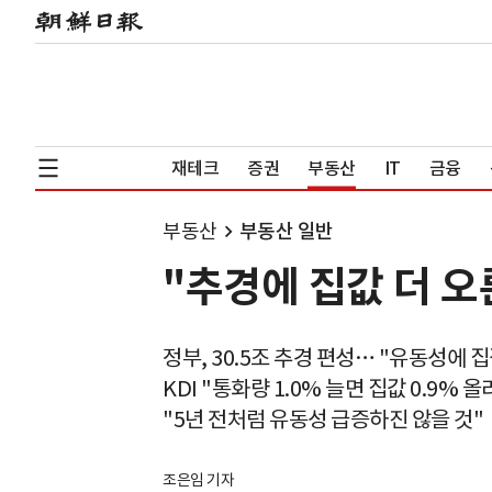
재테크
증권
부동산
IT
금융
부동산
부동산 일반
"추경에 집값 더 오
정부, 30.5조 추경 편성… "유동성에 
KDI "통화량 1.0% 늘면 집값 0.9% 올
"5년 전처럼 유동성 급증하진 않을 것"
조은임 기자