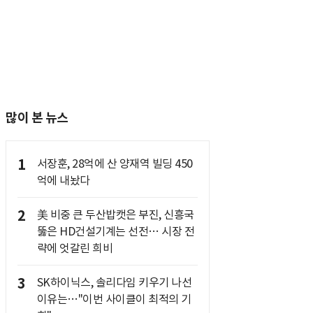
많이 본 뉴스
1
서장훈, 28억에 산 양재역 빌딩 450
억에 내놨다
2
美 비중 큰 두산밥캣은 부진, 신흥국
뚫은 HD건설기계는 선전… 시장 전
략에 엇갈린 희비
3
SK하이닉스, 솔리다임 키우기 나선
이유는…"이번 사이클이 최적의 기