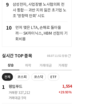
9
삼성전자, 사업장별 노사협의회 전
사 통합… 과반 지위 잃은 초기업 노
조 '영향력 만회' 시도
10
먼저 맺은 LTA, 손해로 돌아올
까… SK하이닉스, HBM 선점의 기
회비용
실시간 TOP 종목
08.07 11:52
장중
상승
하락
거래대금
거래량
전체
코스피
코스닥
ETF
1,554
1
윙입푸드
+
29.93
%
거래량
327,212
거래대금
5억