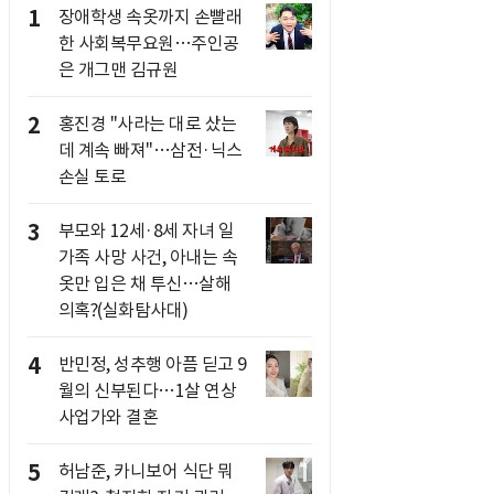
1
장애학생 속옷까지 손빨래
한 사회복무요원…주인공
은 개그맨 김규원
2
홍진경 "사라는 대로 샀는
데 계속 빠져"…삼전·닉스
손실 토로
3
부모와 12세·8세 자녀 일
가족 사망 사건, 아내는 속
옷만 입은 채 투신…살해
의혹?(실화탐사대)
4
반민정, 성추행 아픔 딛고 9
월의 신부된다…1살 연상
사업가와 결혼
5
허남준, 카니보어 식단 뭐