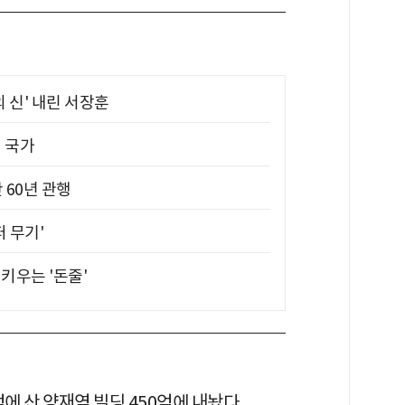
의 신' 내린 서장훈
진 국가
 60년 관행
퍼 무기'
키우는 '돈줄'
억에 산 양재역 빌딩 450억에 내놨다