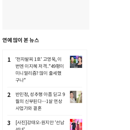
연예 많이 본 뉴스
1
'전자발찌 1호' 고영욱, 이
번엔 이지혜 저격.."49평이
미니멀리즘? 많이 출세했
구나"
2
반민정, 성추행 아픔 딛고 9
월의 신부된다…1살 연상
사업가와 결혼
3
[사진]강태오-원지안 '선남
선녀'