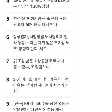
4
UAE '천궁Ⅱ' 수출에… LIG D&A, 2
분기 영업익 30% 성장
5
추석 전 '민생지원금' 또 푼다…1인
당 최대 50만원 어디서 받나
6
삼성전자, 사업장별 노사협의회 전
사 통합… 과반 지위 잃은 초기업 노
조 '영향력 만회' 시도
7
23조원 남은 소상공인 코로나 대
출… 정부, 또 탕감하나
8
SK하이닉스, 솔리다임 키우기 나선
이유는…"이번 사이클이 최적의 기
회"
9
[단독] K9 자주포 수출 공신 'K10 탄
약운반차', 21년 만에 성능 개량