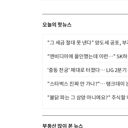
오늘의 핫뉴스
"그 세금 절대 못 낸다" 양도세 공포, 
"엔비디아에 올인했는데 이런…" SK
'중동 천궁' 제대로 터졌다… LIG 2분
"스타벅스 진짜 안 가나?"… 탱크데이 
"불닭 파는 그 삼양 아니에요?" 주식할
부동산 많이 본 뉴스