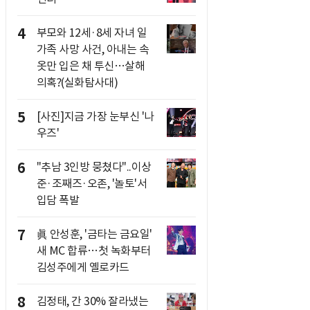
4
부모와 12세·8세 자녀 일
가족 사망 사건, 아내는 속
옷만 입은 채 투신…살해
의혹?(실화탐사대)
5
[사진]지금 가장 눈부신 '나
우즈'
6
"추남 3인방 뭉쳤다"..이상
준·조째즈·오존, '놀토'서
입담 폭발
7
眞 안성훈, '금타는 금요일'
새 MC 합류…첫 녹화부터
김성주에게 옐로카드
8
김정태, 간 30% 잘라냈는