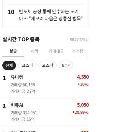
10
반도체 공장 통째 인수하는 노키
아… "메모리 다음은 광통신 병목"
실시간 TOP 종목
08.07
장마감
상승
하락
거래대금
거래량
전체
코스피
코스닥
ETF
4,550
1
유니켐
+
30
%
거래량
60,138
거래대금
2.7억
5,050
2
비큐AI
+
29.99
%
거래량
324,951
거래대금
16억