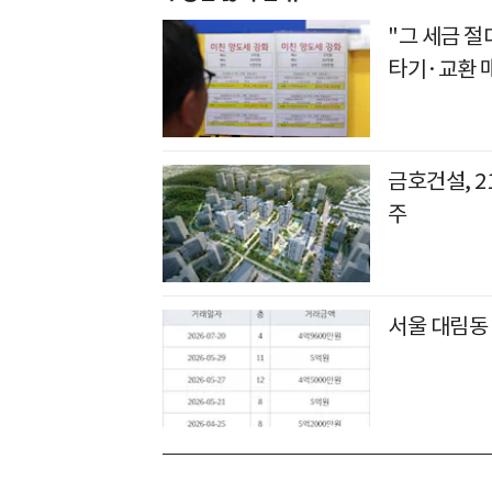
"그 세금 절
타기·교환 
금호건설, 
주
서울 대림동 