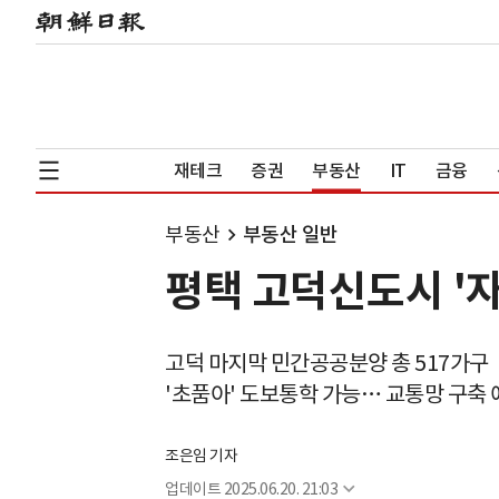
재테크
증권
부동산
IT
금융
부동산
부동산 일반
평택 고덕신도시 '자
고덕 마지막 민간공공분양 총 517가구
'초품아' 도보통학 가능… 교통망 구축 
조은임 기자
업데이트
2025.06.20. 21:03