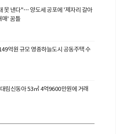
대 못 낸다"… 양도세 공포에 '제자리 갈아
매매' 꿈틀
2149억원 규모 영종하늘도시 공동주택 수
대림신동아 53㎡ 4억9600만원에 거래