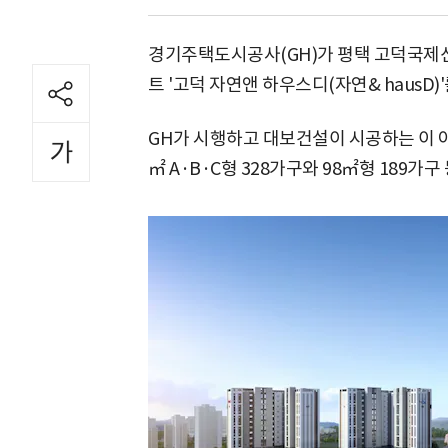
경기주택도시공사(GH)가 평택 고덕국제
트 '고덕 자연앤 하우스디(자연& hausD)
GH가 시행하고 대보건설이 시공하는 이 아
㎡ A·B·C형 328가구와 98㎡형 189가구 