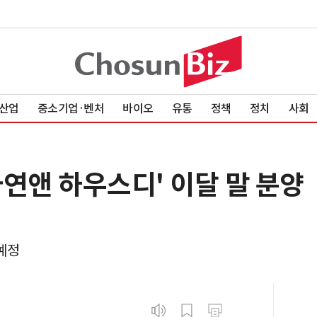
산업
중소기업·벤처
바이오
유통
정책
정치
사회
연앤 하우스디' 이달 말 분양
예정