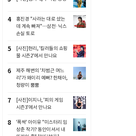
4
홍진경 "사라는 대로 샀는
데 계속 빠져"…삼전·닉스
손실 토로
5
[사진]현리, '킬러들의 쇼핑
몰 시즌2'에서 만나요
6
제주 해변의 '차범근 며느
리'가 왜이리 예뻐? 한채아,
청량미 뿜뿜
7
[사진]이지나, '피의 게임
시즌3'에서 만나요
8
'폭싹' 아이유 "미스터리 임
상춘 작가? 동안이셔서 내