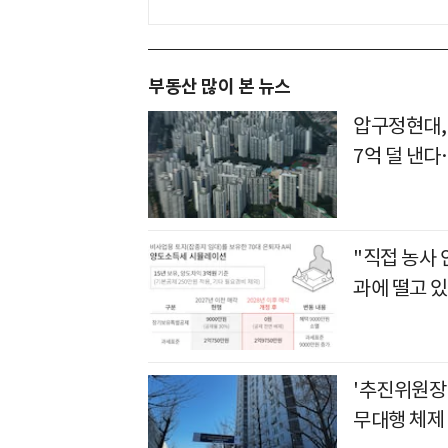
부동산 많이 본 뉴스
압구정현대,
7억 덜 낸
"직접 농사
과에 떨고 있
'추진위원장
무대행 체제