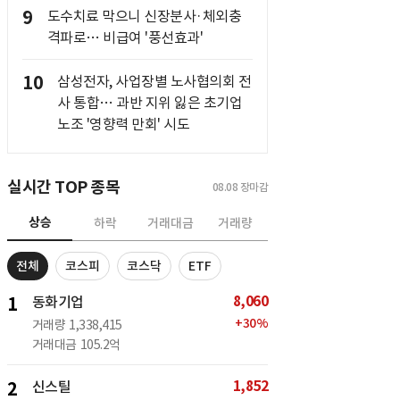
9
도수치료 막으니 신장분사·체외충
격파로… 비급여 '풍선효과'
10
삼성전자, 사업장별 노사협의회 전
사 통합… 과반 지위 잃은 초기업
노조 '영향력 만회' 시도
실시간 TOP 종목
08.08
장마감
상승
하락
거래대금
거래량
전체
코스피
코스닥
ETF
8,060
1
동화기업
+
30
%
거래량
1,338,415
거래대금
105.2억
1,852
2
신스틸