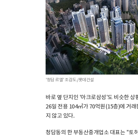
'청담 르엘' 조감도./롯데건설
바로 옆 단지인 '아크로삼성'도 비슷한 상
26일 전용 104㎡가 70억원(15층)에 거
지 않고 있다.
청담동의 한 부동산중개업소 대표는 "토허