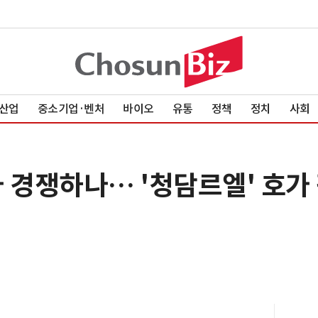
산업
중소기업·벤처
바이오
유통
정책
정치
사회
 경쟁하나… '청담르엘' 호가