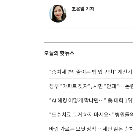
조은임 기자
오늘의 핫뉴스
"증여세 7억 줄이는 법 있구먼!" 계산
정부 "아파트 짓자", 시민 "안돼"… 논란
"AI 해킹 어떻게 막냐면…" 美 대회 1
"도수치료 그거 하지 마세요~" 병원들
바람 가르는 보닛 장착… 세단 같은 승