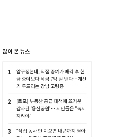
많이 본 뉴스
1
압구정현대, 직접 증여가 매각 후 현
금 증여보다 세금 7억 덜 낸다…계산
기 두드리는 강남 고령층
2
[르포] 부동산 공급 대책에 뜨거운
감자된 '용산공원'… 시민들은 "녹지
지켜야"
3
"직접 농사 안 지으면 내년까지 팔아