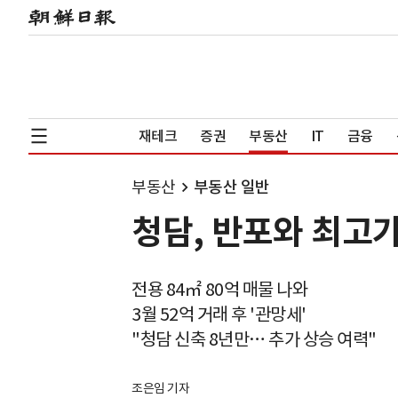
재테크
증권
부동산
IT
금융
부동산
부동산 일반
청담, 반포와 최고가
전용 84㎡ 80억 매물 나와
3월 52억 거래 후 '관망세'
"청담 신축 8년만… 추가 상승 여력"
조은임 기자