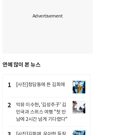
연예 많이 본 뉴스
1
[사진]청담동에 뜬 김희애
2
악뮤 이수현, '김성주子' 김
민국과 스위스 여행 "첫 만
남에 2시간 넘게 기다렸다"
3
[사진]김희애, 우아한 등장