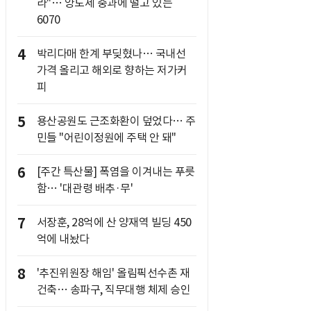
라"… 양도세 중과에 떨고 있는
6070
4
박리다매 한계 부딪혔나… 국내선
가격 올리고 해외로 향하는 저가커
피
5
용산공원도 근조화환이 덮었다… 주
민들 "어린이정원에 주택 안 돼"
6
[주간 특산물] 폭염을 이겨내는 푸릇
함… '대관령 배추·무'
7
서장훈, 28억에 산 양재역 빌딩 450
억에 내놨다
8
'추진위원장 해임' 올림픽선수촌 재
건축… 송파구, 직무대행 체제 승인