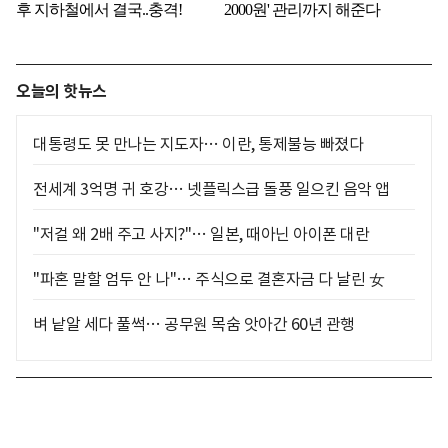
오늘의 핫뉴스
대통령도 못 만나는 지도자… 이란, 통제불능 빠졌다
전세계 3억명 귀 호강… 넷플릭스급 돌풍 일으킨 음악 앱
"저걸 왜 2배 주고 사지?"… 일본, 때아닌 아이폰 대란
"파혼 말할 엄두 안 나"… 주식으로 결혼자금 다 날린 女
벼 낱알 세다 풀썩… 공무원 목숨 앗아간 60년 관행