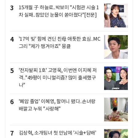
3
15개월 子 하늘로..박보미 "시험관 시술 1
차 실패..참았던 눈물이 쏟아졌다"[전문]
4
'17억 빚' 함께 견딘 친母 애틋한 효심..MC
그리 "제가 챙겨야죠" 뭉클
5
'전자발찌 1호' 고영욱, 이번엔 이지혜 저
격.."49평이 미니멀리즘? 많이 출세했구
나"
6
'폐암 졸업' 이혜영, 할머니 됐다..손녀랑
배깔고 누워 "사랑해"
7
김상혁, 소개팅녀 첫 만남에 '시술+담배'