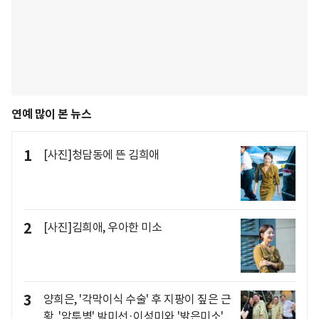
연예 많이 본 뉴스
1
[사진]청담동에 뜬 김희애
2
[사진]김희애, 우아한 미소
3
양희은, '각막이식 수술' 후 지팡이 짚은 근
황..'암투병' 박미선·이성미와 '밝은미소'