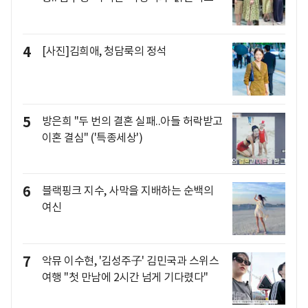
4
[사진]김희애, 청담룩의 정석
5
방은희 "두 번의 결혼 실패..아들 허락받고
이혼 결심" ('특종세상')
6
블랙핑크 지수, 사막을 지배하는 순백의
여신
7
악뮤 이수현, '김성주子' 김민국과 스위스
여행 "첫 만남에 2시간 넘게 기다렸다"