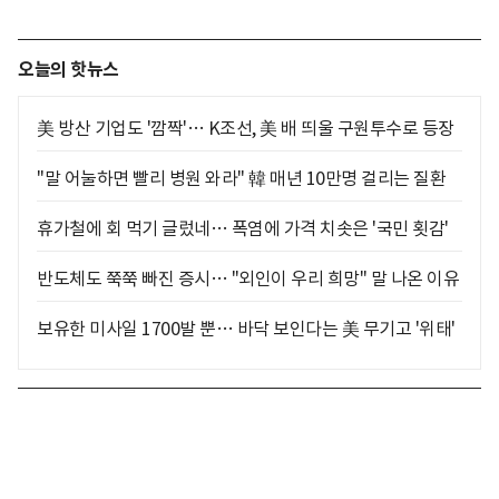
오늘의 핫뉴스
美 방산 기업도 '깜짝'… K조선, 美 배 띄울 구원투수로 등장
"말 어눌하면 빨리 병원 와라" 韓 매년 10만명 걸리는 질환
휴가철에 회 먹기 글렀네… 폭염에 가격 치솟은 '국민 횟감'
반도체도 쭉쭉 빠진 증시… "외인이 우리 희망" 말 나온 이유
보유한 미사일 1700발 뿐… 바닥 보인다는 美 무기고 '위태'