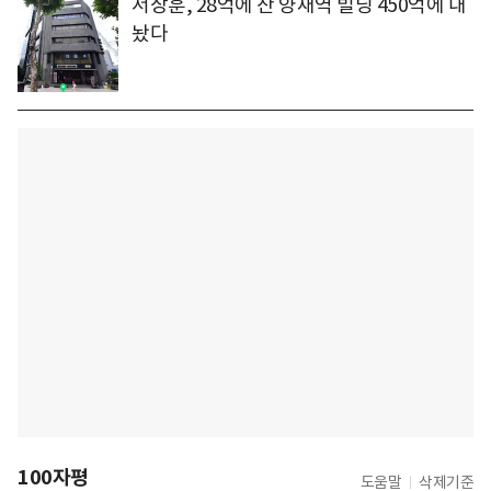
서장훈, 28억에 산 양재역 빌딩 450억에 내
놨다
100자평
도움말
삭제기준