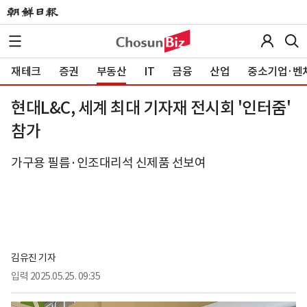
재테크
증권
부동산
IT
금융
산업
중소기업·벤
현대L&C, 세계 최대 기자재 전시회 '인터줌'
참가
가구용 필름·인조대리석 신제품 선보여
김유진 기자
입력
2025.05.25. 09:35