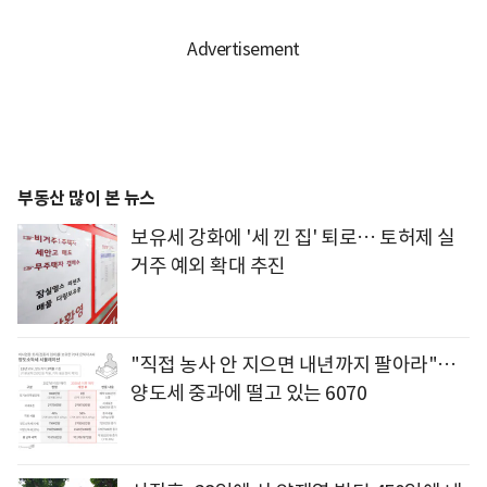
부동산 많이 본 뉴스
보유세 강화에 '세 낀 집' 퇴로… 토허제 실
거주 예외 확대 추진
"직접 농사 안 지으면 내년까지 팔아라"…
양도세 중과에 떨고 있는 6070