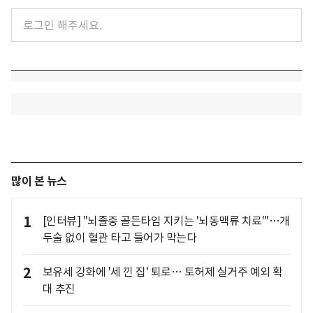
많이 본 뉴스
1
[인터뷰] "뇌졸중 골든타임 지키는 '뇌동맥류 치료'"…개
두술 없이 혈관 타고 들어가 막는다
2
보유세 강화에 '세 낀 집' 퇴로… 토허제 실거주 예외 확
대 추진