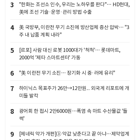
3
"한화는 조선소 인수, 우리는 노하우를 판다"… HD현대,
美에 조선 기술·운영·관리 방법 수출
4
美 국방부, 이란전 무기 소진에 방산업체 증산 압박… "3
주 내 납품 계획 내라"
5
[르포] 사람 대신 로봇 1000대가 '척척'… 롯데마트,
2000억 '제타 스마트센터' 가동
6
"美 이란전 무기 소진… 장기화 시 중·러에 유리"
7
하이닉스 목표주가 26만→12만원... 외국계 리포트에 개
미들 발칵
8
광어회 한 접시 2만6000원…폭염 속 마트 수산물값 '들
썩'
9
[제네릭 약가 개편]③ 약값 낮춘다고 끝 아냐…제약업계