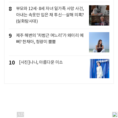
8
부모와 12세·8세 자녀 일가족 사망 사건,
아내는 속옷만 입은 채 투신…살해 의혹?
(실화탐사대)
9
제주 해변의 '차범근 며느리'가 왜이리 예
뻐? 한채아, 청량미 뿜뿜
10
[사진]나나, 아름다운 미소