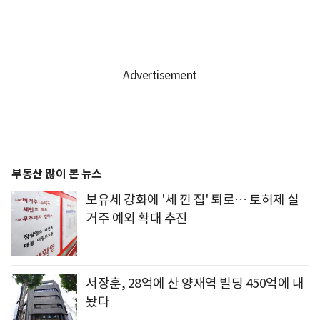
부동산 많이 본 뉴스
보유세 강화에 '세 낀 집' 퇴로… 토허제 실
거주 예외 확대 추진
서장훈, 28억에 산 양재역 빌딩 450억에 내
놨다