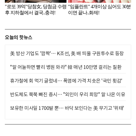
오늘의 핫뉴스
美 방산 기업도 '깜짝'… K조선, 美 배 띄울 구원투수로 등장
"말 어눌하면 빨리 병원 와라" 韓 매년 10만명 걸리는 질환
휴가철에 회 먹기 글렀네… 폭염에 가격 치솟은 '국민 횟감'
반도체도 쭉쭉 빠진 증시… "외인이 우리 희망" 말 나온 이유
보유한 미사일 1700발 뿐… 바닥 보인다는 美 무기고 '위태'