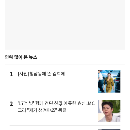
연예 많이 본 뉴스
1
[사진]청담동에 뜬 김희애
2
'17억 빚' 함께 견딘 친母 애틋한 효심..MC
그리 "제가 챙겨야죠" 뭉클