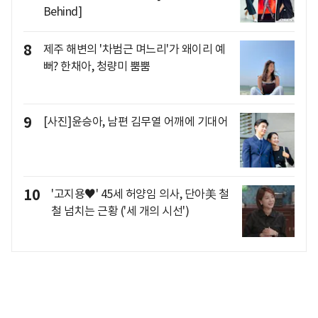
Behind]
8
제주 해변의 '차범근 며느리'가 왜이리 예
뻐? 한채아, 청량미 뿜뿜
9
[사진]윤승아, 남편 김무열 어깨에 기대어
10
'고지용♥' 45세 허양임 의사, 단아美 철
철 넘치는 근황 ('세 개의 시선')