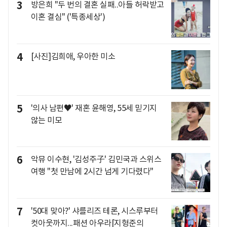
3
방은희 "두 번의 결혼 실패..아들 허락받고
이혼 결심" ('특종세상')
4
[사진]김희애, 우아한 미소
5
'의사 남편♥' 재혼 윤해영, 55세 믿기지
않는 미모
6
악뮤 이수현, '김성주子' 김민국과 스위스
여행 "첫 만남에 2시간 넘게 기다렸다"
7
'50대 맞아?' 샤를리즈 테론, 시스루부터
컷아웃까지...패션 아우라[지형준의