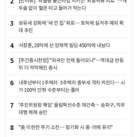
2
[인터뷰] "뇌졸중 골든타임 지키는 '뇌동맥류 치료'"…개
두술 없이 혈관 타고 들어가 막는다
3
보유세 강화에 '세 낀 집' 퇴로… 토허제 실거주 예외 확
대 추진
4
서장훈, 28억에 산 양재역 빌딩 450억에 내놨다
5
[주간증시전망] "외국인 언제 돌아오나"…역대급 반등
뒤 더 막막해진 증시
6
내후년부터 1주택자·3주택자 종부세 격차 커진다… 시
가 100억 안팎 수준부터는 줄어
7
'추진위원장 해임' 올림픽선수촌 재건축… 송파구, 직무
대행 체제 승인
8
"美 이란전 무기 소진… 장기화 시 중·러에 유리"