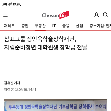
재테크
증권
부동산
IT
금융
산업
중소기업·벤
삼표그룹 정인욱학술장학재단,
자립준비청년 대학원생 장학금 전달
김유진 기자
입력
2025.05.16. 14:41