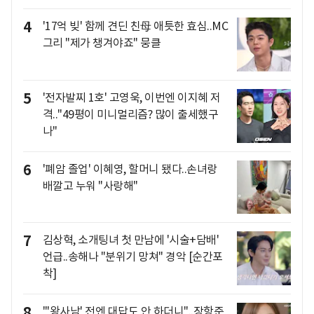
4
'17억 빚' 함께 견딘 친母 애틋한 효심..MC
그리 "제가 챙겨야죠" 뭉클
5
'전자발찌 1호' 고영욱, 이번엔 이지혜 저
격.."49평이 미니멀리즘? 많이 출세했구
나"
6
'폐암 졸업' 이혜영, 할머니 됐다..손녀랑
배깔고 누워 "사랑해"
7
김상혁, 소개팅녀 첫 만남에 '시술+담배'
언급..송해나 "분위기 망쳐" 경악 [순간포
착]
8
"'왕사남' 전엔 대답도 안 하더니"..장항준,