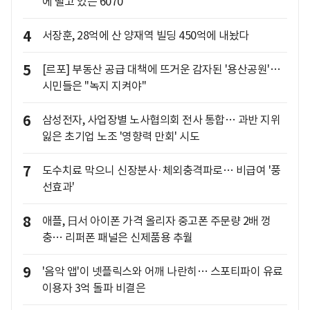
에 떨고 있는 6070
4
서장훈, 28억에 산 양재역 빌딩 450억에 내놨다
5
[르포] 부동산 공급 대책에 뜨거운 감자된 '용산공원'…
시민들은 "녹지 지켜야"
6
삼성전자, 사업장별 노사협의회 전사 통합… 과반 지위
잃은 초기업 노조 '영향력 만회' 시도
7
도수치료 막으니 신장분사·체외충격파로… 비급여 '풍
선효과'
8
애플, 日서 아이폰 가격 올리자 중고폰 주문량 2배 껑
충… 리퍼폰 패널은 신제품용 추월
9
'음악 앱'이 넷플릭스와 어깨 나란히… 스포티파이 유료
이용자 3억 돌파 비결은