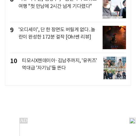
여행 "첫 만남에 2시간 넘게 기다렸다"
9
'오디세이', 단 한 장면도 버릴게 없다..놀
란이 완성한 172분 걸작 [Oh!쎈 리뷰]
10
티모시X젠데이아·김남주까지, '유퀴즈'
역대급 '자기님'들 뜬다