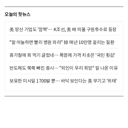
오늘의 핫뉴스
美 방산 기업도 '깜짝'… K조선, 美 배 띄울 구원투수로 등장
"말 어눌하면 빨리 병원 와라" 韓 매년 10만명 걸리는 질환
휴가철에 회 먹기 글렀네… 폭염에 가격 치솟은 '국민 횟감'
반도체도 쭉쭉 빠진 증시… "외인이 우리 희망" 말 나온 이유
보유한 미사일 1700발 뿐… 바닥 보인다는 美 무기고 '위태'