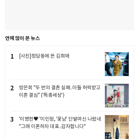
연예 많이 본 뉴스
1
[사진]청담동에 뜬 김희애
2
방은희 "두 번의 결혼 실패..아들 허락받고
이혼 결심" ('특종세상')
3
'이병헌♥ '이민정, '꽃남' 단발여신 나왔네
"그래 이혼하자 대표..감쟈합니다"