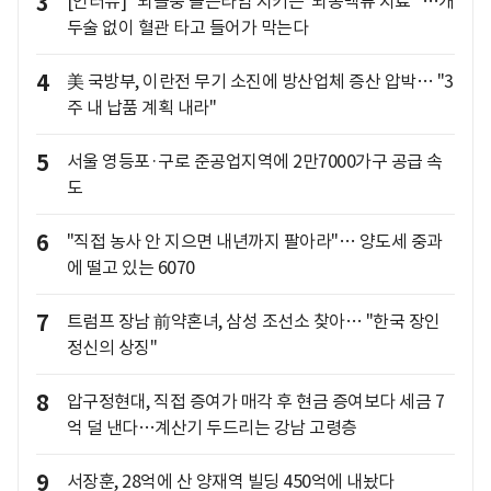
3
[인터뷰] "뇌졸중 골든타임 지키는 '뇌동맥류 치료'"…개
두술 없이 혈관 타고 들어가 막는다
4
美 국방부, 이란전 무기 소진에 방산업체 증산 압박… "3
주 내 납품 계획 내라"
5
서울 영등포·구로 준공업지역에 2만7000가구 공급 속
도
6
"직접 농사 안 지으면 내년까지 팔아라"… 양도세 중과
에 떨고 있는 6070
7
트럼프 장남 前약혼녀, 삼성 조선소 찾아… "한국 장인
정신의 상징"
8
압구정현대, 직접 증여가 매각 후 현금 증여보다 세금 7
억 덜 낸다…계산기 두드리는 강남 고령층
9
서장훈, 28억에 산 양재역 빌딩 450억에 내놨다