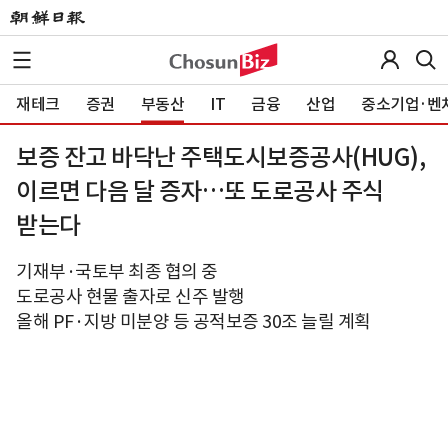
재테크
증권
부동산
IT
금융
산업
중소기업·벤
보증 잔고 바닥난 주택도시보증공사(HUG),
이르면 다음 달 증자…또 도로공사 주식
받는다
기재부·국토부 최종 협의 중
도로공사 현물 출자로 신주 발행
올해 PF·지방 미분양 등 공적보증 30조 늘릴 계획