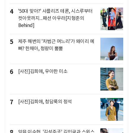
4
'50대 맞아?' 샤를리즈 테론, 시스루부터
컷아웃까지...패션 아우라[지형준의
Behind]
5
제주 해변의 '차범근 며느리'가 왜이리 예
뻐? 한채아, 청량미 뿜뿜
6
[사진]김희애, 우아한 미소
7
[사진]김희애, 청담룩의 정석
8
악뮤 이수현, '김성주子' 김민국과 스위스