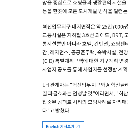
망을 중심으로 쇼핑몰과 생활편의 시설을 집
능을 한곳에 모은 도시개발 방식을 일컫는
혁신업무지구 대지면적은 약 25만7000㎡으
교통시설은 지하철 3호선 외에도, BRT, 
통시설뿐만 아니라 호텔, 컨벤션, 쇼핑센터
간, 레지던스, 공공준주택, 숙박시설, 전
(CID) 특별계획구역에 대한 지구계획 변
사업자 공모를 통해 사업자를 선정할 계획
LH 관계자는 "혁신업무지구와 AI혁신클러
칠 파급효과는 엄청날 것"이라면서, "하남교
집중된 콤팩트 시티의 모범사례로 자리매
다"고 밝혔다.
English 기사보기