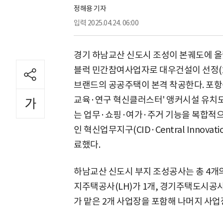
정해용 기자
입력
2025.04.24. 06:00
경기 하남교산 신도시 조성이 본궤도에 올랐다
블럭 민간참여사업자로 대우건설이 선정(20
브랜드의 공공주택이 본격 착공한다. 포항공
교육·연구 혁신클러스터' 앵커시설 유치도 
는 업무·쇼핑·여가·주거 기능을 복합적으
인 혁신업무지구(CID·Central Innovati
료했다.
하남교산 신도시 부지 조성공사는 총 4개의 
지주택공사(LH)가 1개, 경기주택도시공사(
가 맡은 2개 사업장을 포함해 나머지 사업