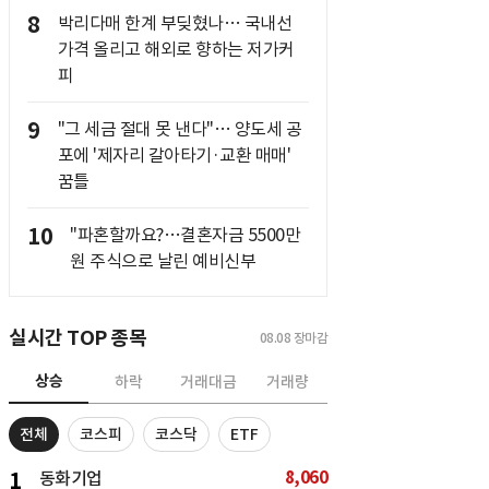
8
박리다매 한계 부딪혔나… 국내선
가격 올리고 해외로 향하는 저가커
피
9
"그 세금 절대 못 낸다"… 양도세 공
포에 '제자리 갈아타기·교환 매매'
꿈틀
10
"파혼할까요?…결혼자금 5500만
원 주식으로 날린 예비신부
실시간 TOP 종목
08.08
장마감
상승
하락
거래대금
거래량
전체
코스피
코스닥
ETF
8,060
1
동화기업