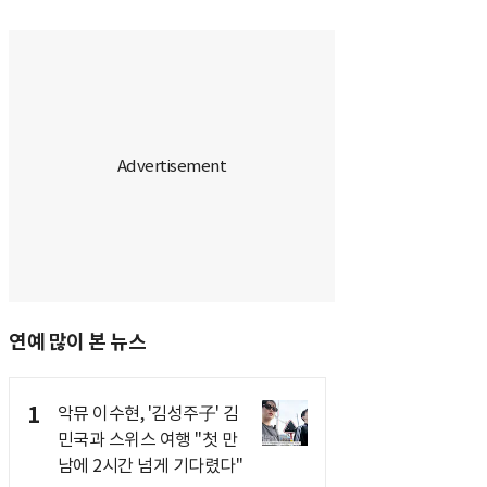
연예 많이 본 뉴스
1
악뮤 이수현, '김성주子' 김
민국과 스위스 여행 "첫 만
남에 2시간 넘게 기다렸다"