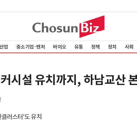
산업
중소기업·벤처
바이오
유통
정책
정치
사회
앵커시설 유치까지, 하남교산 
공
혁신클러스터'도 유치