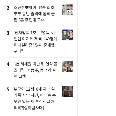
2
조규찬♥해이, 방송 최초
부부 동반 출격에 깜짝 근
황 "美 주립대 교수"
3
'전자발찌 1호' 고영욱, 이
번엔 이지혜 저격.."49평이
미니멀리즘? 많이 출세했
구나"
4
"故 서세원 떠난 뒤 연락 끊
겼다"…서동주, 동생과 절
연 고백
5
부모와 12세·8세 자녀 일
가족 사망 사건, 아내는 속
옷만 입은 채 투신…살해
의혹?(실화탐사대)