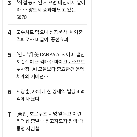
3
"직접 농사 안 지으면 내년까지 팔아
라"… 양도세 중과에 떨고 있는
6070
4
도수치료 막으니 신장분사·체외충
격파로… 비급여 '풍선효과'
5
[인터뷰] 美 DARPA AI 사이버 챌린
지 1위 이끈 김태수 마이크로소프트
부사장 "AI 모델보다 중요한건 운영
체계와 거버넌스"
6
서장훈, 28억에 산 양재역 빌딩 450
억에 내놨다
7
[줌인] 호르무즈 서명 앞두고 이란
리더십 증발… 최고지도자 잠행·대
통령 사임설