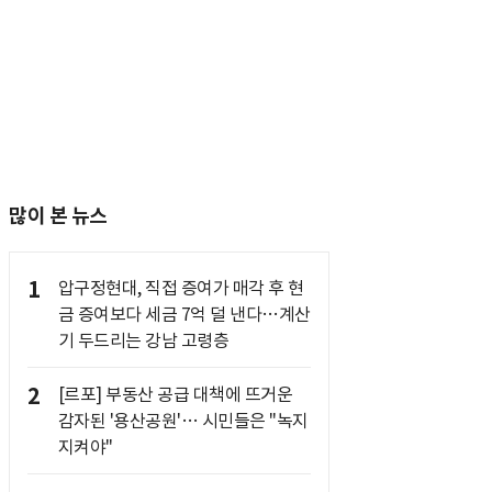
많이 본 뉴스
1
압구정현대, 직접 증여가 매각 후 현
금 증여보다 세금 7억 덜 낸다…계산
기 두드리는 강남 고령층
2
[르포] 부동산 공급 대책에 뜨거운
감자된 '용산공원'… 시민들은 "녹지
지켜야"