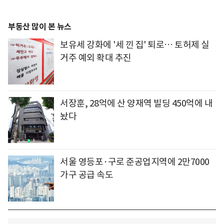
부동산 많이 본 뉴스
보유세 강화에 '세 낀 집' 퇴로… 토허제 실
거주 예외 확대 추진
서장훈, 28억에 산 양재역 빌딩 450억에 내
놨다
서울 영등포·구로 준공업지역에 2만7000
가구 공급 속도