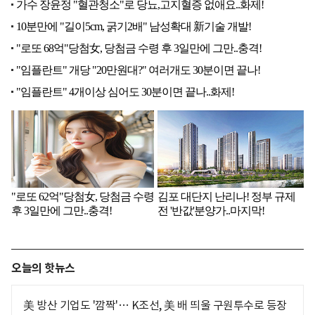
오늘의 핫뉴스
美 방산 기업도 '깜짝'… K조선, 美 배 띄울 구원투수로 등장