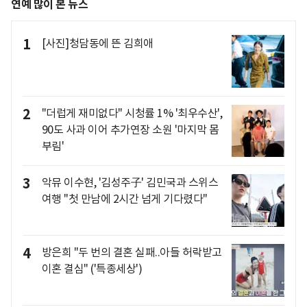
연예 많이 본 뉴스
1
[사진]청담동에 뜬 김희애
2
"더럽게 재미없다" 시청률 1% '최우수산',
90도 사과 이어 추가연장 소원 '마지막 몸
부림'
3
악뮤 이수현, '김성주子' 김민국과 스위스
여행 "첫 만남에 2시간 넘게 기다렸다"
4
방은희 "두 번의 결혼 실패..아들 허락받고
이혼 결심" ('특종세상')