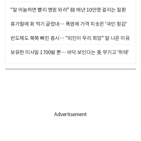
"말 어눌하면 빨리 병원 와라" 韓 매년 10만명 걸리는 질환
휴가철에 회 먹기 글렀네… 폭염에 가격 치솟은 '국민 횟감'
반도체도 쭉쭉 빠진 증시… "외인이 우리 희망" 말 나온 이유
보유한 미사일 1700발 뿐… 바닥 보인다는 美 무기고 '위태'