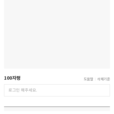
100자평
도움말
삭제기준