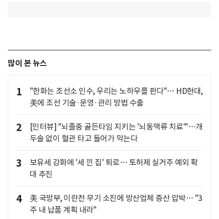
많이 본 뉴스
1
"한화는 조선소 인수, 우리는 노하우를 판다"… HD현대,
美에 조선 기술·운영·관리 방법 수출
2
[인터뷰] "뇌졸중 골든타임 지키는 '뇌동맥류 치료'"…개
두술 없이 혈관 타고 들어가 막는다
3
보유세 강화에 '세 낀 집' 퇴로… 토허제 실거주 예외 확
대 추진
4
美 국방부, 이란전 무기 소진에 방산업체 증산 압박… "3
주 내 납품 계획 내라"