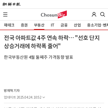
재테크
증권
부동산
IT
금융
산업
중소기업·벤
전국 아파트값 4주 연속 하락… "선호 단지
상승거래에 하락폭 줄어"
한국부동산원 4월 둘째주 가격동향 발표
방재혁 기자
업데이트
2025.04.24. 10:52