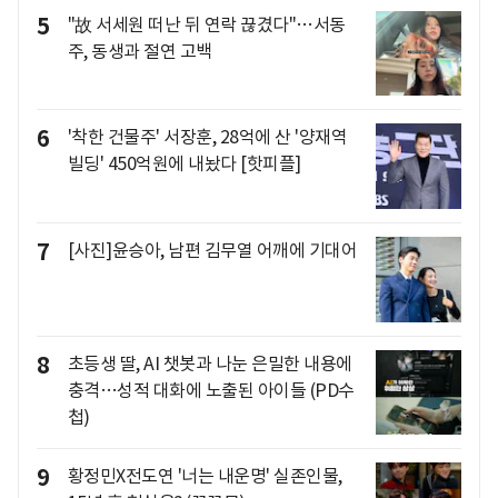
5
"故 서세원 떠난 뒤 연락 끊겼다"…서동
주, 동생과 절연 고백
6
'착한 건물주' 서장훈, 28억에 산 '양재역
빌딩' 450억원에 내놨다 [핫피플]
7
[사진]윤승아, 남편 김무열 어깨에 기대어
8
초등생 딸, AI 챗봇과 나눈 은밀한 내용에
충격…성적 대화에 노출된 아이들 (PD수
첩)
9
황정민X전도연 '너는 내운명' 실존인물,