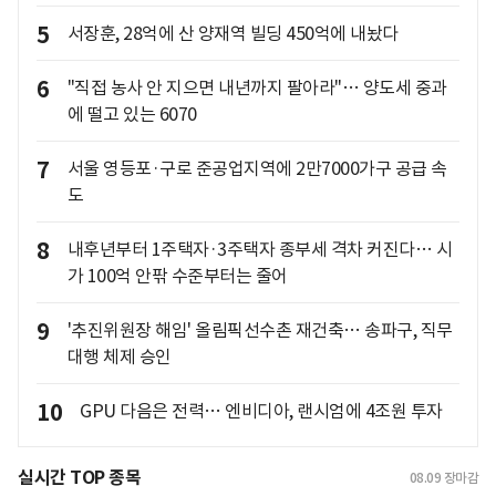
5
서장훈, 28억에 산 양재역 빌딩 450억에 내놨다
6
"직접 농사 안 지으면 내년까지 팔아라"… 양도세 중과
에 떨고 있는 6070
7
서울 영등포·구로 준공업지역에 2만7000가구 공급 속
도
8
내후년부터 1주택자·3주택자 종부세 격차 커진다… 시
가 100억 안팎 수준부터는 줄어
9
'추진위원장 해임' 올림픽선수촌 재건축… 송파구, 직무
대행 체제 승인
10
GPU 다음은 전력… 엔비디아, 랜시엄에 4조원 투자
실시간 TOP 종목
08.09
장마감