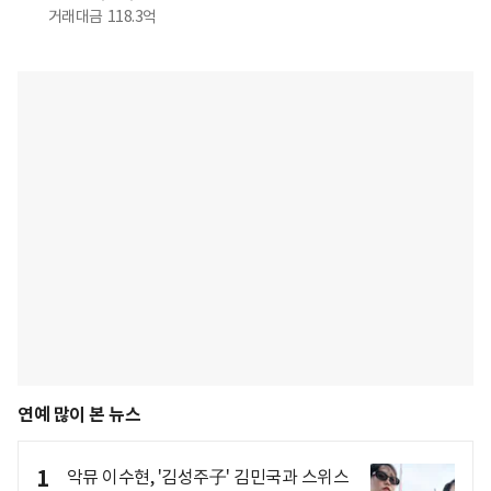
거래대금
118.3억
연예 많이 본 뉴스
1
악뮤 이수현, '김성주子' 김민국과 스위스