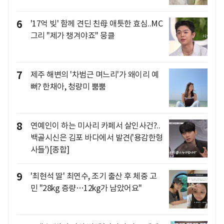
6
'17억 빚' 함께 견딘 친母 애틋한 효심..MC
그리 "제가 챙겨야죠" 뭉클
7
제주 해변의 '차범근 며느리'가 왜이리 예
뻐? 한채아, 청량미 뿜뿜
8
연예인이 하는 미사리 카페서 살인사건?..
백골시신은 김포 바다에서 발견('용감한형
사들')[종합]
9
'최현석 딸' 최연수, 조기 출산 후 체중 고
민 "28kg 증량…12kg가 남았어요"