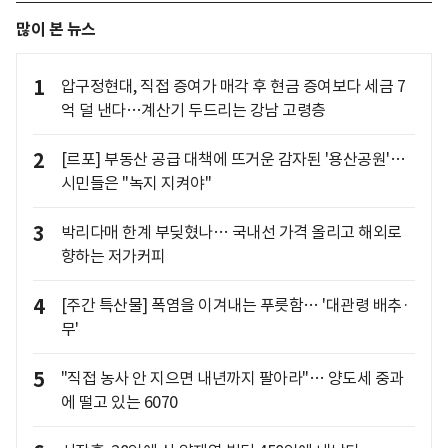
많이 본 뉴스
1
압구정현대, 직접 증여가 매각 후 현금 증여보다 세금 7
억 덜 낸다…계산기 두드리는 강남 고령층
2
[르포] 부동산 공급 대책에 뜨거운 감자된 '용산공원'…
시민들은 "녹지 지켜야"
3
박리다매 한계 부딪혔나… 국내선 가격 올리고 해외로
향하는 저가커피
4
[주간 특산물] 폭염을 이겨내는 푸릇함… '대관령 배추·
무'
5
"직접 농사 안 지으면 내년까지 팔아라"… 양도세 중과
에 떨고 있는 6070