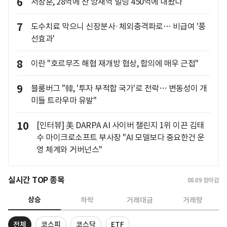
6
서장훈, 28억에 산 양재역 빌딩 450억에 내놨다
7
도수치료 막으니 신장분사·체외충격파로… 비급여 '풍
선효과'
8
이란 "호르무즈 해협 재개방 협상, 합의에 매우 근접"
9
블룸버그 "韓, '투자 부적합 국가'로 전락… 변동성이 개
미들 트라우마 유발"
10
[인터뷰] 美 DARPA AI 사이버 챌린지 1위 이끈 김태
수 마이크로소프트 부사장 "AI 모델보다 중요한건 운
영 체계와 거버넌스"
실시간 TOP 종목
08.09
장마감
상승
하락
거래대금
거래량
전체
코스피
코스닥
ETF