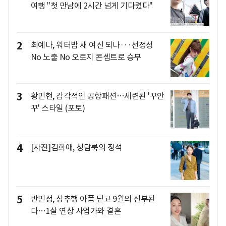
여행 "첫 만남에 2시간 넘게 기다렸다"
2
최예나, 워터밤 새 여신 되나···선정성
No 노출 No 오로지 콘셉트로 승부
3
황민현, 감각적인 공항패션…세련된 '꾸안
꾸' 스타일 (포토)
4
[사진]김희애, 청담룩의 정석
5
반민정, 성추행 아픔 딛고 9월의 신부된
다…1살 연상 사업가와 결혼