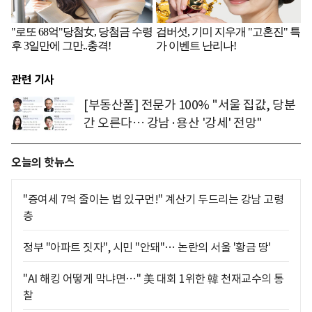
관련 기사
[부동산폴] 전문가 100% "서울 집값, 당분
간 오른다… 강남·용산 '강세' 전망"
오늘의 핫뉴스
"증여세 7억 줄이는 법 있구먼!" 계산기 두드리는 강남 고령
층
정부 "아파트 짓자", 시민 "안돼"… 논란의 서울 '황금 땅'
"AI 해킹 어떻게 막냐면…" 美 대회 1위한 韓 천재교수의 통
찰