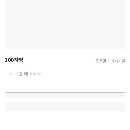
100자평
도움말
삭제기준