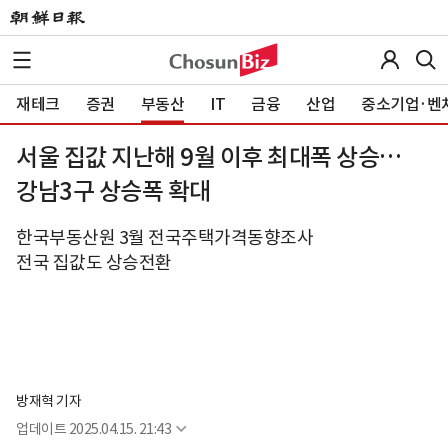
재테크
증권
부동산
IT
금융
산업
중소기업·벤
서울 집값 지난해 9월 이후 최대폭 상승…
강남3구 상승폭 확대
한국부동산원 3월 전국주택가격동향조사
전국 집값도 상승전환
방재혁 기자
업데이트
2025.04.15. 21:43