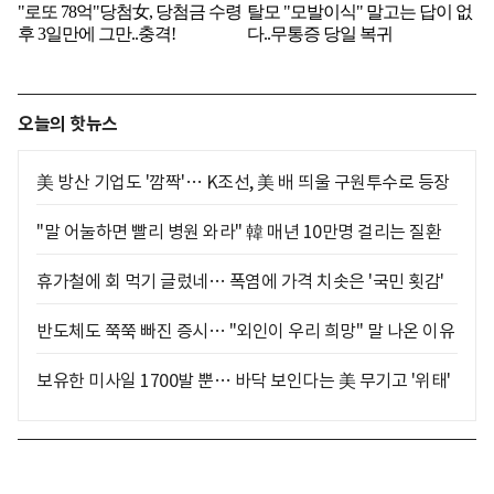
오늘의 핫뉴스
美 방산 기업도 '깜짝'… K조선, 美 배 띄울 구원투수로 등장
"말 어눌하면 빨리 병원 와라" 韓 매년 10만명 걸리는 질환
휴가철에 회 먹기 글렀네… 폭염에 가격 치솟은 '국민 횟감'
반도체도 쭉쭉 빠진 증시… "외인이 우리 희망" 말 나온 이유
보유한 미사일 1700발 뿐… 바닥 보인다는 美 무기고 '위태'