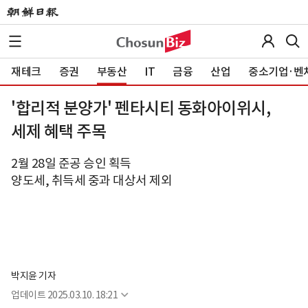
재테크
증권
부동산
IT
금융
산업
중소기업·벤
'합리적 분양가' 펜타시티 동화아이위시,
세제 혜택 주목
2월 28일 준공 승인 획득
양도세, 취득세 중과 대상서 제외
박지윤 기자
업데이트
2025.03.10. 18:21