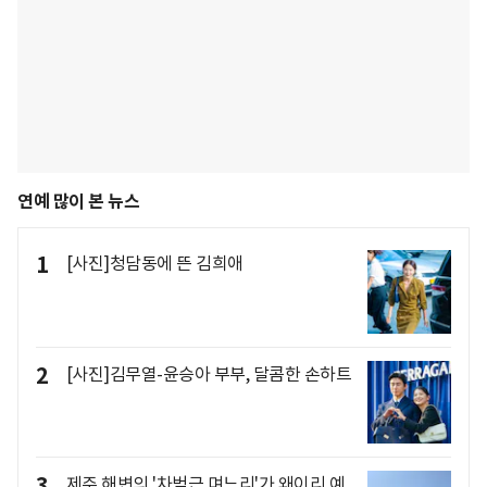
연예 많이 본 뉴스
1
[사진]청담동에 뜬 김희애
2
[사진]김무열-윤승아 부부, 달콤한 손하트
3
제주 해변의 '차범근 며느리'가 왜이리 예