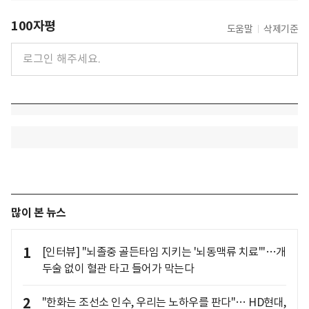
100자평
도움말
삭제기준
많이 본 뉴스
1
[인터뷰] "뇌졸중 골든타임 지키는 '뇌동맥류 치료'"…개
두술 없이 혈관 타고 들어가 막는다
2
"한화는 조선소 인수, 우리는 노하우를 판다"… HD현대,