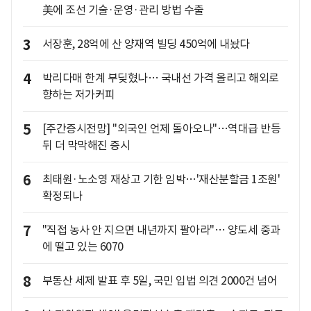
美에 조선 기술·운영·관리 방법 수출
3
서장훈, 28억에 산 양재역 빌딩 450억에 내놨다
4
박리다매 한계 부딪혔나… 국내선 가격 올리고 해외로
향하는 저가커피
5
[주간증시전망] "외국인 언제 돌아오나"…역대급 반등
뒤 더 막막해진 증시
6
최태원·노소영 재상고 기한 임박…'재산분할금 1조원'
확정되나
7
"직접 농사 안 지으면 내년까지 팔아라"… 양도세 중과
에 떨고 있는 6070
8
부동산 세제 발표 후 5일, 국민 입법 의견 2000건 넘어