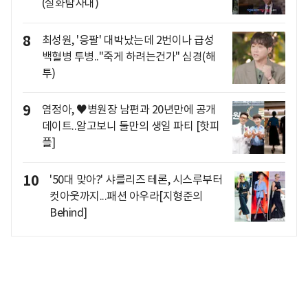
(실화탐사대)
8
최성원, '응팔' 대박났는데 2번이나 급성
백혈병 투병.."죽게 하려는건가" 심경(해
투)
9
염정아, ♥병원장 남편과 20년만에 공개
데이트..알고보니 둘만의 생일 파티 [핫피
플]
10
'50대 맞아?' 샤를리즈 테론, 시스루부터
컷아웃까지...패션 아우라[지형준의
Behind]