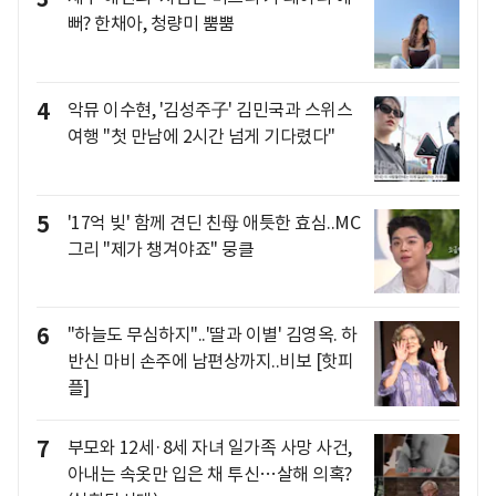
뻐? 한채아, 청량미 뿜뿜
4
악뮤 이수현, '김성주子' 김민국과 스위스
여행 "첫 만남에 2시간 넘게 기다렸다"
5
'17억 빚' 함께 견딘 친母 애틋한 효심..MC
그리 "제가 챙겨야죠" 뭉클
6
"하늘도 무심하지"..'딸과 이별' 김영옥. 하
반신 마비 손주에 남편상까지..비보 [핫피
플]
7
부모와 12세·8세 자녀 일가족 사망 사건,
아내는 속옷만 입은 채 투신…살해 의혹?