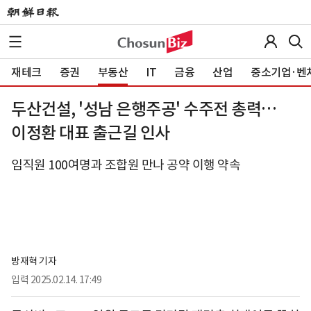
재테크
증권
부동산
IT
금융
산업
중소기업·벤
두산건설, '성남 은행주공' 수주전 총력…
이정환 대표 출근길 인사
임직원 100여명과 조합원 만나 공약 이행 약속
방재혁 기자
입력
2025.02.14. 17:49