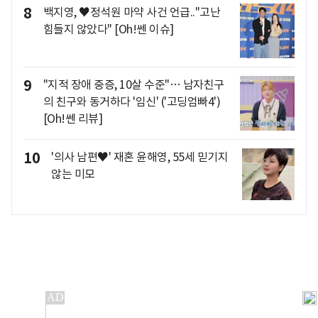
8
백지영, ♥정석원 마약 사건 언급.."고난
힘들지 않았다" [Oh!쎈 이슈]
9
"지적 장애 중증, 10살 수준"… 남자친구
의 친구와 동거하다 '임신' ('고딩엄빠4')
[Oh!쎈 리뷰]
10
'의사 남편♥' 재혼 윤해영, 55세 믿기지
않는 미모