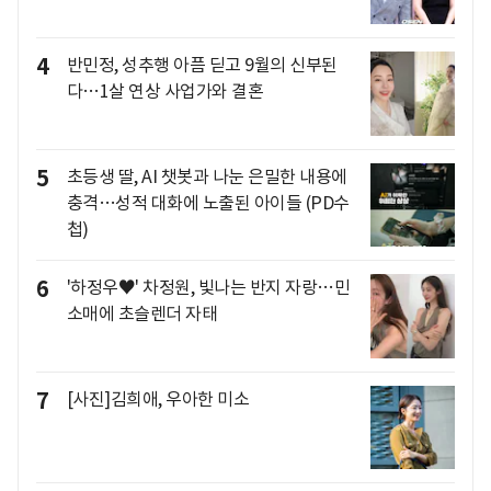
4
반민정, 성추행 아픔 딛고 9월의 신부된
다…1살 연상 사업가와 결혼
5
초등생 딸, AI 챗봇과 나눈 은밀한 내용에
충격…성적 대화에 노출된 아이들 (PD수
첩)
6
'하정우♥' 차정원, 빛나는 반지 자랑…민
소매에 초슬렌더 자태
7
[사진]김희애, 우아한 미소