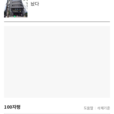
놨다
100자평
도움말
삭제기준