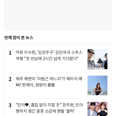
연예 많이 본 뉴스
1
악뮤 이수현, '김성주子' 김민국과 스위스
여행 "첫 만남에 2시간 넘게 기다렸다"
2
제주 해변의 '차범근 며느리'가 왜이리 예
뻐? 한채아, 청량미 뿜뿜
3
"민아♥, 흠집 없이 지킬 것" 온주완, 민아
팬까지 챙긴 결혼 소감에 팬들 '울컥'