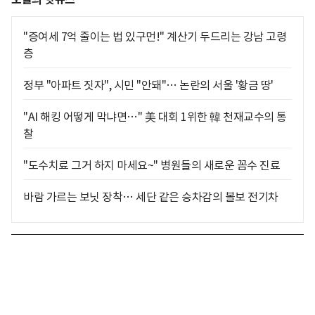
"증여세 7억 줄이는 법 있구먼!" 계산기 두드리는 강남 고령
층
정부 "아파트 짓자", 시민 "안돼"… 논란의 서울 '황금 땅'
"AI 해킹 어떻게 막냐면…" 美 대회 1위한 韓 천재교수의 통
찰
"도수치료 그거 하지 마세요~" 병원들의 새로운 꼼수 진료
바람 가르는 보닛 장착… 세단 같은 승차감의 볼보 전기차