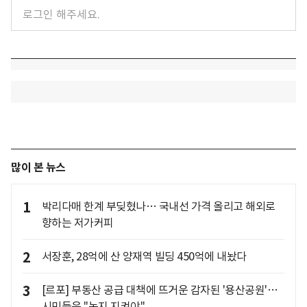
많이 본 뉴스
1
박리다매 한계 부딪혔나… 국내선 가격 올리고 해외로
향하는 저가커피
2
서장훈, 28억에 산 양재역 빌딩 450억에 내놨다
3
[르포] 부동산 공급 대책에 뜨거운 감자된 '용산공원'…
시민들은 "녹지 지켜야"