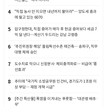
4
"직접 농사 안 지으면 내년까지 팔아라"… 양도세 중과
에 떨고 있는 6070
5
압구정현대, 직접 증여가 매각 후 현금 증여보다 세금 7
억 덜 낸다…계산기 두드리는 강남 고령층
6
'추진위원장 해임' 올림픽선수촌 재건축… 송파구, 직무
대행 체제 승인
7
도수치료 막으니 신장분사·체외충격파로… 비급여 '풍
선효과'
8
추미애 "국가직 소방공무원 인건비, 경기도가 1조원 이
상 부담… 재정 개혁 시급"
9
[주간 특산물] 폭염을 이겨내는 푸릇함… '대관령 배추·
무'