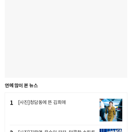
연예 많이 본 뉴스
1
[사진]청담동에 뜬 김희애