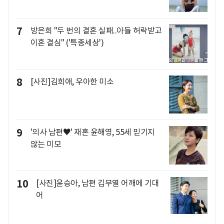
7
방은희 "두 번의 결혼 실패..아들 허락받고
이혼 결심" ('특종세상')
8
[사진]김희애, 우아한 미소
9
'의사 남편♥' 재혼 윤해영, 55세 믿기지
않는 미모
10
[사진]윤승아, 남편 김무열 어깨에 기대
어