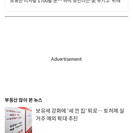
보유한 미사일 1700발 뿐… 바닥 보인다는 美 무기고 '위태'
부동산 많이 본 뉴스
보유세 강화에 '세 낀 집' 퇴로… 토허제 실
거주 예외 확대 추진