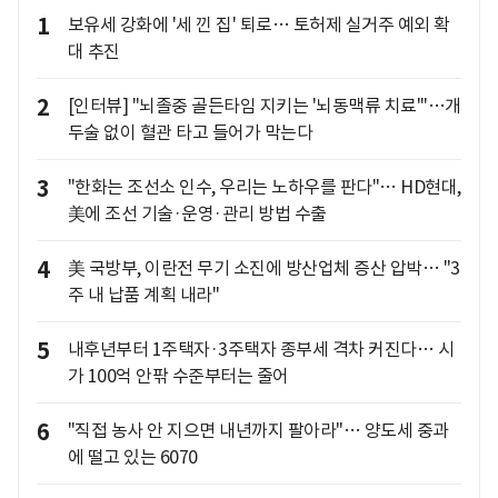
1
보유세 강화에 '세 낀 집' 퇴로… 토허제 실거주 예외 확
대 추진
2
[인터뷰] "뇌졸중 골든타임 지키는 '뇌동맥류 치료'"…개
두술 없이 혈관 타고 들어가 막는다
3
"한화는 조선소 인수, 우리는 노하우를 판다"… HD현대,
美에 조선 기술·운영·관리 방법 수출
4
美 국방부, 이란전 무기 소진에 방산업체 증산 압박… "3
주 내 납품 계획 내라"
5
내후년부터 1주택자·3주택자 종부세 격차 커진다… 시
가 100억 안팎 수준부터는 줄어
6
"직접 농사 안 지으면 내년까지 팔아라"… 양도세 중과
에 떨고 있는 6070