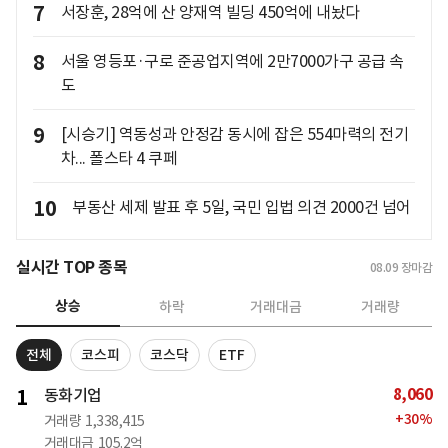
7
서장훈, 28억에 산 양재역 빌딩 450억에 내놨다
8
서울 영등포·구로 준공업지역에 2만7000가구 공급 속
도
9
[시승기] 역동성과 안정감 동시에 잡은 554마력의 전기
차... 폴스타 4 쿠페
10
부동산 세제 발표 후 5일, 국민 입법 의견 2000건 넘어
실시간 TOP 종목
08.09
장마감
상승
하락
거래대금
거래량
전체
코스피
코스닥
ETF
8,060
1
동화기업
+
30
%
거래량
1,338,415
거래대금
105.2억