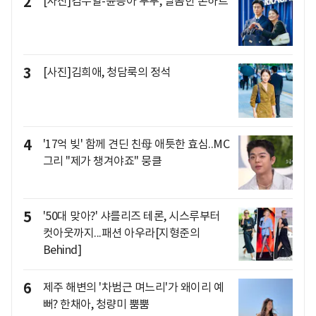
2
[사진]김무열-윤승아 부부, 달콤한 손하트
3
[사진]김희애, 청담룩의 정석
4
'17억 빚' 함께 견딘 친母 애틋한 효심..MC
그리 "제가 챙겨야죠" 뭉클
5
'50대 맞아?' 샤를리즈 테론, 시스루부터
컷아웃까지...패션 아우라[지형준의
Behind]
6
제주 해변의 '차범근 며느리'가 왜이리 예
뻐? 한채아, 청량미 뿜뿜