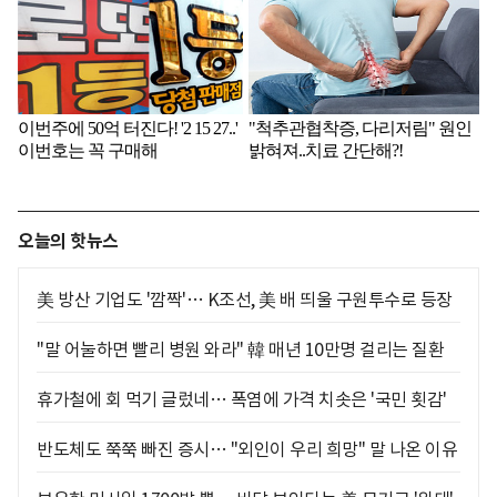
오늘의 핫뉴스
美 방산 기업도 '깜짝'… K조선, 美 배 띄울 구원투수로 등장
"말 어눌하면 빨리 병원 와라" 韓 매년 10만명 걸리는 질환
휴가철에 회 먹기 글렀네… 폭염에 가격 치솟은 '국민 횟감'
반도체도 쭉쭉 빠진 증시… "외인이 우리 희망" 말 나온 이유