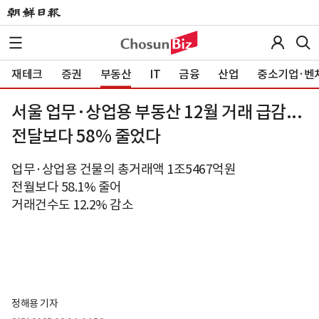
재테크
증권
부동산
IT
금융
산업
중소기업·벤
서울 업무·상업용 부동산 12월 거래 급감...
전달보다 58% 줄었다
업무·상업용 건물의 총거래액 1조5467억원
전월보다 58.1% 줄어
거래건수도 12.2% 감소
정해용 기자