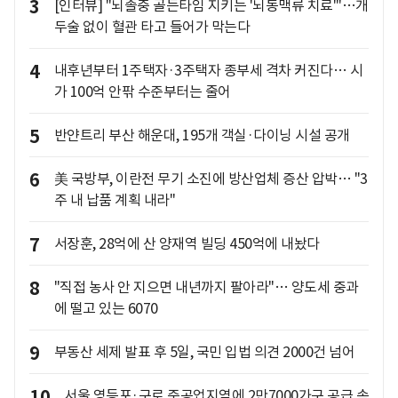
3
[인터뷰] "뇌졸중 골든타임 지키는 '뇌동맥류 치료'"…개
두술 없이 혈관 타고 들어가 막는다
4
내후년부터 1주택자·3주택자 종부세 격차 커진다… 시
가 100억 안팎 수준부터는 줄어
5
반얀트리 부산 해운대, 195개 객실·다이닝 시설 공개
6
美 국방부, 이란전 무기 소진에 방산업체 증산 압박… "3
주 내 납품 계획 내라"
7
서장훈, 28억에 산 양재역 빌딩 450억에 내놨다
8
"직접 농사 안 지으면 내년까지 팔아라"… 양도세 중과
에 떨고 있는 6070
9
부동산 세제 발표 후 5일, 국민 입법 의견 2000건 넘어
10
서울 영등포·구로 준공업지역에 2만7000가구 공급 속