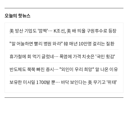
오늘의 핫뉴스
美 방산 기업도 '깜짝'… K조선, 美 배 띄울 구원투수로 등장
"말 어눌하면 빨리 병원 와라" 韓 매년 10만명 걸리는 질환
휴가철에 회 먹기 글렀네… 폭염에 가격 치솟은 '국민 횟감'
반도체도 쭉쭉 빠진 증시… "외인이 우리 희망" 말 나온 이유
보유한 미사일 1700발 뿐… 바닥 보인다는 美 무기고 '위태'