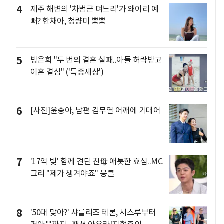
4
제주 해변의 '차범근 며느리'가 왜이리 예
뻐? 한채아, 청량미 뿜뿜
5
방은희 "두 번의 결혼 실패..아들 허락받고
이혼 결심" ('특종세상')
6
[사진]윤승아, 남편 김무열 어깨에 기대어
7
'17억 빚' 함께 견딘 친母 애틋한 효심..MC
그리 "제가 챙겨야죠" 뭉클
8
'50대 맞아?' 샤를리즈 테론, 시스루부터