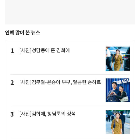
연예 많이 본 뉴스
1
[사진]청담동에 뜬 김희애
2
[사진]김무열-윤승아 부부, 달콤한 손하트
3
[사진]김희애, 청담룩의 정석