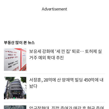
부동산 많이 본 뉴스
보유세 강화에 '세 낀 집' 퇴로… 토허제 실
거주 예외 확대 추진
서장훈, 28억에 산 양재역 빌딩 450억에 내
놨다
압구정현대, 직접 증여가 매각 후 현금 증여