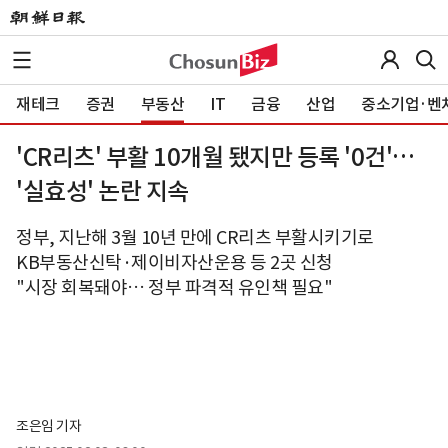
재테크
증권
부동산
IT
금융
산업
중소기업·벤
'CR리츠' 부활 10개월 됐지만 등록 '0건'…
'실효성' 논란 지속
정부, 지난해 3월 10년 만에 CR리츠 부활시키기로
KB부동산신탁·제이비자산운용 등 2곳 신청
"시장 회복돼야… 정부 파격적 유인책 필요"
조은임 기자