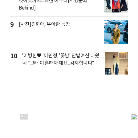
컷아웃까지...패션 아우라[지형준의
Behind]
9
[사진]김희애, 우아한 등장
10
'이병헌♥ '이민정, '꽃남' 단발여신 나왔
네 "그래 이혼하자 대표..감쟈합니다"
개인정보처리방침
앱설치(Android)