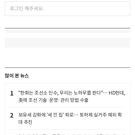
많이 본 뉴스
1
"한화는 조선소 인수, 우리는 노하우를 판다"… HD현대,
美에 조선 기술·운영·관리 방법 수출
2
보유세 강화에 '세 낀 집' 퇴로… 토허제 실거주 예외 확
대 추진