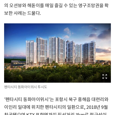
의 오션뷰와 해돋이를 매일 즐길 수 있는 영구조망권을 확
보한 사례는 드물다.
펜타시티 동화아이위시 투시도
'펜타시티 동화아이위시'는 포항시 북구 흥해읍 대련리와
이인리 일대에 위치한 펜타시티의 일환으로, 2018년 9월
착공됐으며 KTX 포항역까지 직선거리 3km로 접근성이