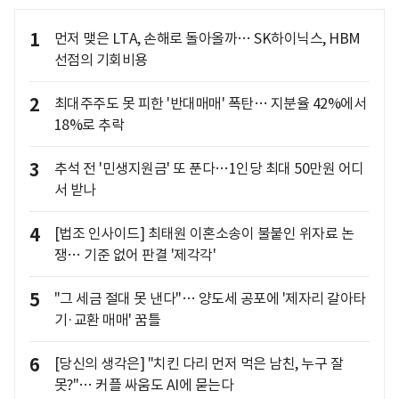
1
먼저 맺은 LTA, 손해로 돌아올까… SK하이닉스, HBM
선점의 기회비용
2
최대주주도 못 피한 '반대매매' 폭탄… 지분율 42%에서
18%로 추락
3
추석 전 '민생지원금' 또 푼다…1인당 최대 50만원 어디
서 받나
4
[법조 인사이드] 최태원 이혼소송이 불붙인 위자료 논
쟁… 기준 없어 판결 '제각각'
5
"그 세금 절대 못 낸다"… 양도세 공포에 '제자리 갈아타
기·교환 매매' 꿈틀
6
[당신의 생각은] "치킨 다리 먼저 먹은 남친, 누구 잘
못?"… 커플 싸움도 AI에 묻는다