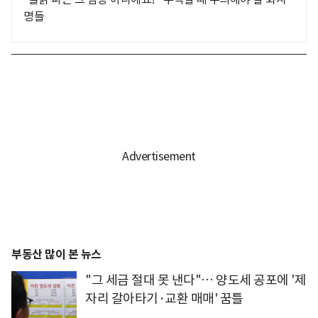
명들
부동산 많이 본 뉴스
"그 세금 절대 못 낸다"… 양도세 공포에 '제
자리 갈아타기·교환 매매' 꿈틀