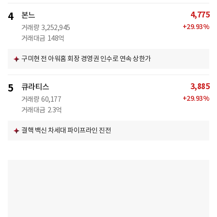
4,775
4
본느
+
29.93
%
거래량
3,252,945
거래대금
148억
구미현 전 아워홈 회장 경영권 인수로 연속 상한가
3,885
5
큐라티스
+
29.93
%
거래량
60,177
거래대금
2.3억
결핵 백신 차세대 파이프라인 진전