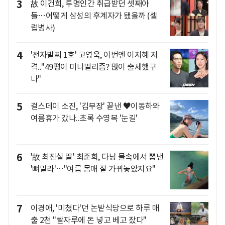
3
故 이건희, 투명인간 취급받던 셋째아
들…어떻게 삼성의 후계자가 됐을까 (셀
럽병사)
4
'전자발찌 1호' 고영욱, 이번엔 이지혜 저
격.."49평이 미니멀리즘? 많이 출세했구
나"
5
걸스데이 소진, '김부장' 끝낸 ♥이동하와
여름휴가 갔나..초록 수영복 '눈길'
6
'故 최진실 딸' 최준희, 다낭 물속에서 뽐낸
'뼈말라'…"여름 몸매 잘 가꿔놓았지요"
7
이경애, '미쳤다'던 논밭식당으로 하루 매
출 2천 "쌀자루에 돈 넣고 베고 잤다"