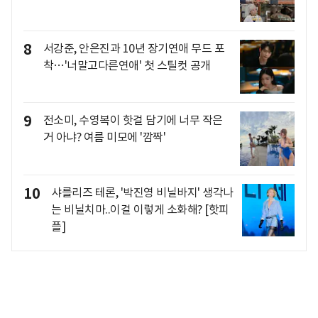
8
서강준, 안은진과 10년 장기연애 무드 포
착…'너말고다른연애' 첫 스틸컷 공개
9
전소미, 수영복이 핫걸 담기에 너무 작은
거 아냐? 여름 미모에 '깜짝'
10
샤를리즈 테론, '박진영 비닐바지' 생각나
는 비닐치마..이걸 이렇게 소화해? [핫피
플]