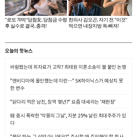
오늘의 핫뉴스
바람폈는데 위자료가 고작? 최태원 이혼소송이 불 붙인 논쟁
"엔비디아에 올인했는데 이런…" SK하이닉스가 예상치 못
한 변수
"닭다리 먹은 남친, 징역 몇년?" 요즘 대세라는 '재판장'
韓 증시 폭락한 '악몽의 그날', 지분 25% 날린 최대주주가 있
다
"불닭 파는 그 삼양 아니에요?" 주식할 때 주의해야 할 회사