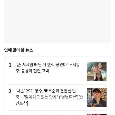
연예 많이 본 뉴스
1
"故 서세원 떠난 뒤 연락 끊겼다"…서동
주, 동생과 절연 고백
2
'나솔' 29기 영수, ♥옥순과 결별설 일
축…"알아가고 있는 단계" ('벙벙튜브')[순
간포착]