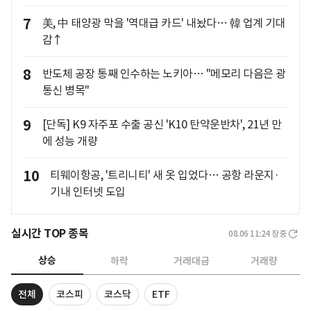
7
美, 中 태양광 막을 '역대급 카드' 내놨다… 韓 업계 기대
감↑
8
반도체 공장 통째 인수하는 노키아… "메모리 다음은 광
통신 병목"
9
[단독] K9 자주포 수출 공신 'K10 탄약운반차', 21년 만
에 성능 개량
10
티웨이항공, '트리니티' 새 옷 입었다… 공항 라운지·
기내 인터넷 도입
실시간 TOP 종목
08.06 11:24
장중
상승
하락
거래대금
거래량
전체
코스피
코스닥
ETF