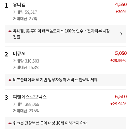
4,550
1
유니켐
+
30
%
거래량
59,517
거래대금
2.7억
유니켐, 美 루미아 테크놀로지스 100% 인수…전자피부 시장
진출
5,050
2
비큐AI
+
29.99
%
거래량
310,603
거래대금
15.3억
비즈플레이와 AI 기반 업무자동화 서비스 전략적 제휴
6,510
3
피앤에스로보틱스
+
29.94
%
거래량
388,066
거래대금
23.5억
워크봇 건강보험 급여 대상 18세 이하까지 확대