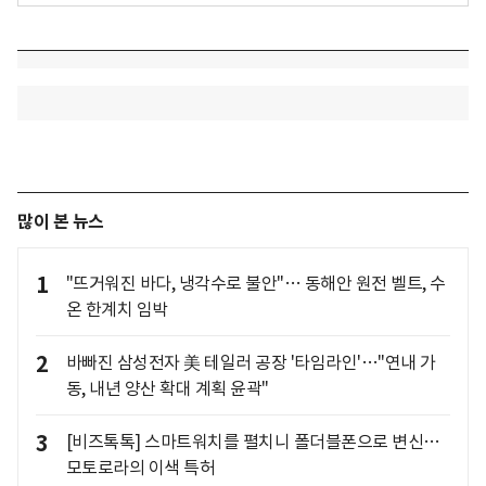
많이 본 뉴스
1
"뜨거워진 바다, 냉각수로 불안"… 동해안 원전 벨트, 수
온 한계치 임박
2
바빠진 삼성전자 美 테일러 공장 '타임라인'…"연내 가
동, 내년 양산 확대 계획 윤곽"
3
[비즈톡톡] 스마트워치를 펼치니 폴더블폰으로 변신…
모토로라의 이색 특허