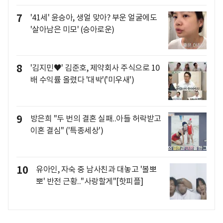
7
'41세' 윤승아, 생얼 맞아? 부운 얼굴에도
'살아남은 미모' (승아로운)
8
'김지민♥' 김준호, 제약회사 주식으로 10
배 수익률 올렸다 '대박'('미우새')
9
방은희 "두 번의 결혼 실패..아들 허락받고
이혼 결심" ('특종세상')
10
유아인, 자숙 중 남사친과 대놓고 '볼뽀
뽀' 반전 근황.."사랑할게"[핫피플]