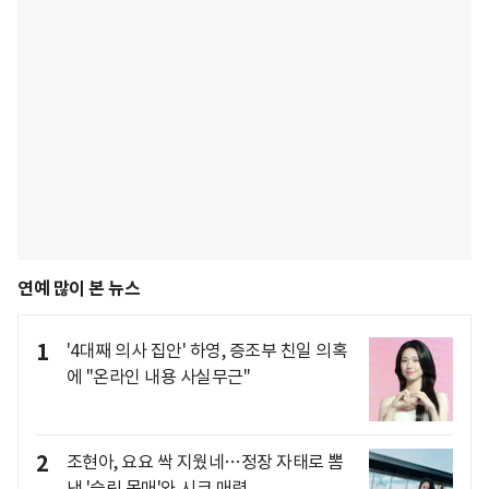
연예 많이 본 뉴스
1
'4대째 의사 집안' 하영, 증조부 친일 의혹
에 "온라인 내용 사실무근"
2
조현아, 요요 싹 지웠네…정장 자태로 뽐
낸 '슬림 몸매'와 시크 매력