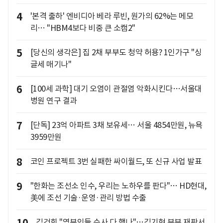
4
'본격 출하' 엔비디아 베라 루빈, 원가의 62%는 메모
리… "HBM4보다 비중 큰 소캠2"
5
[당신의 생각은] 집 2채 부부도 청약 허용? 1인가구 "싱
글세 매기나"
6
[100세 과학] 대기 오염이 관절염 악화시킨다…서울대
병원 연구 결과
7
[단독] 23억 아파트 3채 보유세… 서울 4854만원, 뉴욕
3959만원
8
코인 프로젝트 3번 실패한 싸이월드, 또 신규 사업 발표
9
"한화는 조선소 인수, 우리는 노하우를 판다"… HD현대,
美에 조선 기술·운영·관리 방법 수출
김건희 "영부인들 수사 다 했나"…김기현 부부 재판서