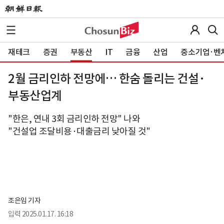
재테크
증권
부동산
IT
금융
산업
중소기업·벤
2월 금리인하 전망에… 한숨 돌리는 건설·
부동산업계
"한은, 연내 3회 금리인하 전망" 나와
"건설업 조달비용·대출금리 낮아질 것"
조은임 기자
입력
2025.01.17. 16:18