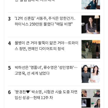
3
'12억 신혼집' 서동주, 주식은 망한건가..
하이닉스 259만원 물렸다 "매일 비명"
4
물병이 큰 거야 팔뚝이 얇은 거야…트와이
스 정연, 연예인 다이어트의 정석
5
박하선은 '명품녀', 류수영은 '성인영화'…
고영욱, 선 세게 넘었다
6
'문경찬♥' 박소영, 시험관 시술 도중 자연
임신 성공…현재 12주 차