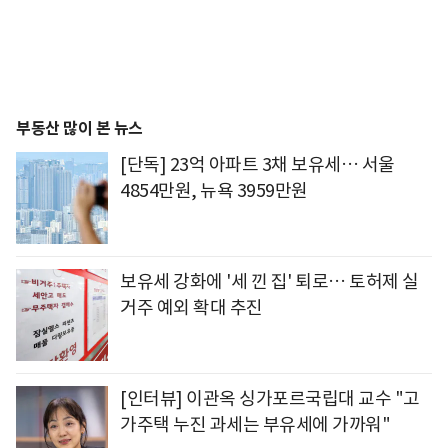
부동산 많이 본 뉴스
[단독] 23억 아파트 3채 보유세… 서울
4854만원, 뉴욕 3959만원
보유세 강화에 '세 낀 집' 퇴로… 토허제 실
거주 예외 확대 추진
[인터뷰] 이관옥 싱가포르국립대 교수 "고
가주택 누진 과세는 부유세에 가까워"