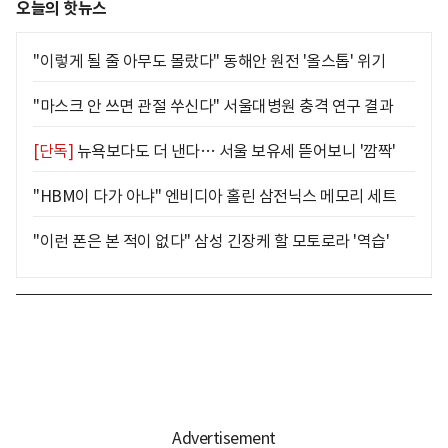
오늘의 핫뉴스
"이렇게 될 줄 아무도 몰랐다" 동해안 원전 '올스톱' 위기
"마스크 안 쓰면 관절 쑤신다" 서울대병원 충격 연구 결과
[단독]
뉴욕보다도 더 낸다… 서울 보유세 뜯어보니 '깜짝'
"HBM이 다가 아냐" 엔비디아 홀린 삼전닉스 메모리 세트
"이런 폰은 본 적이 없다" 삼성 긴장케 할 모토로라 '역습'