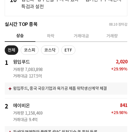
10
특검과 설전
실시간 TOP 종목
08.10
장마감
상승
하락
거래대금
거래량
전체
코스피
코스닥
ETF
2,020
1
윙입푸드
+
29.99
%
거래량
7,083,898
거래대금
127.5억
윙입푸드, 중국 국유기업과 육가공 제품 위탁생산계약 체결
841
2
에이비온
+
29.98
%
거래량
1,158,469
거래대금
9.4억