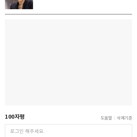
100자평
도움말
삭제기준