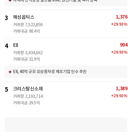
차세대 면역항암 플랫폼 iRAC 원천기술 美 특허 등록
1,376
3
해성옵틱스
+
29.93
%
거래량
7,522,859
거래대금
98.4억
994
4
E8
+
29.93
%
거래량
3,434,662
거래대금
31.9억
E8, 40억 규모 유상증자로 제조기업 인수 추진
1,389
5
크리스탈신소재
+
29.93
%
거래량
2,193,714
거래대금
29.5억