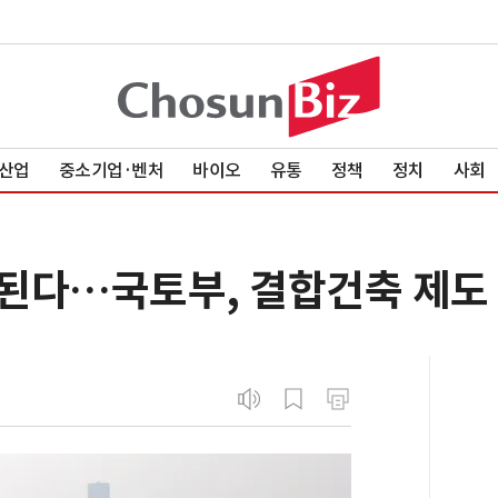
산업
중소기업·벤처
바이오
유통
정책
정치
사회
된다…국토부, 결합건축 제도