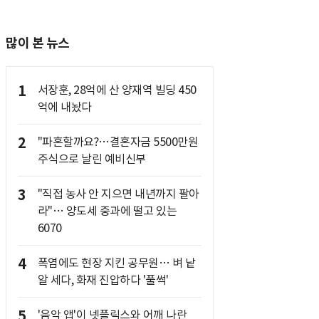
많이 본 뉴스
1
서장훈, 28억에 산 양재역 빌딩 450
억에 내놨다
2
"파혼할까요?…결혼자금 5500만원
주식으로 날린 예비신부
3
"직접 농사 안 지으면 내년까지 팔아
라"… 양도세 중과에 떨고 있는
6070
4
폭염에도 현장 지킨 공무원… 벼 낱
알 세다, 화재 진압하다 '풀썩'
5
'음악 앱'이 넷플릭스와 어깨 나란