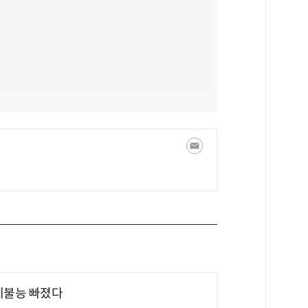
제불능 빠졌다