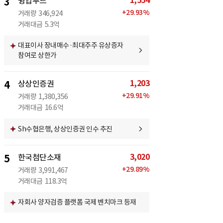
1,554
3
윙입푸드
+
29.93
%
거래량
346,924
거래대금
5.3억
대표이사 장내매수·최대주주 유상증자
참여로 상한가
1,203
4
상상인증권
+
29.91
%
거래량
1,380,356
거래대금
16.6억
Sh수협은행, 상상인증권 인수 추진
3,020
5
한국첨단소재
+
29.89
%
거래량
3,991,467
거래대금
118.3억
자회사 양자검증 플랫폼 국제 벤치마크 등재