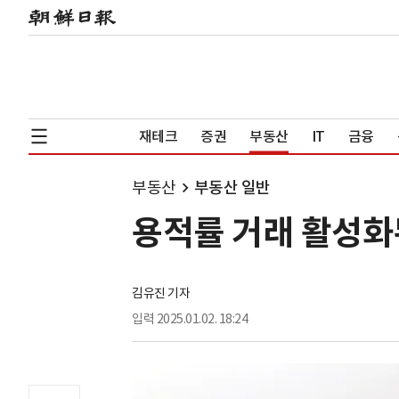
재테크
증권
부동산
IT
금융
부동산
부동산 일반
용적률 거래 활성화
김유진 기자
입력
2025.01.02. 18:24