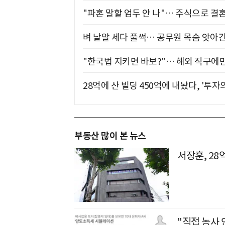
"파혼 말할 엄두 안 나"… 주식으로 결
벼 낱알 세다 풀썩… 공무원 목숨 앗아간
"한국법 지키면 바보?"… 해외 직구에만
28억에 산 빌딩 450억에 내놨다, '투자
부동산 많이 본 뉴스
서장훈, 28
"직접 농사