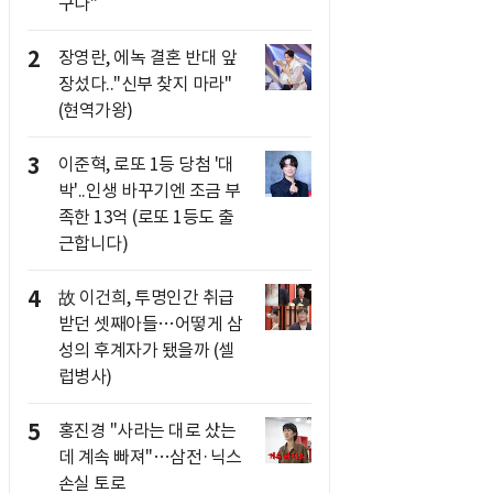
구나"
2
장영란, 에녹 결혼 반대 앞
장섰다.."신부 찾지 마라"
(현역가왕)
3
이준혁, 로또 1등 당첨 '대
박'..인생 바꾸기엔 조금 부
족한 13억 (로또 1등도 출
근합니다)
4
故 이건희, 투명인간 취급
받던 셋째아들…어떻게 삼
성의 후계자가 됐을까 (셀
럽병사)
5
홍진경 "사라는 대로 샀는
데 계속 빠져"…삼전·닉스
손실 토로