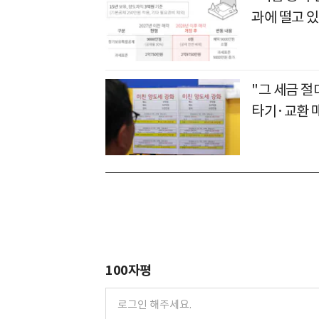
과에 떨고 있
"그 세금 절
타기·교환 
100자평