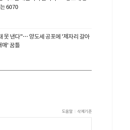
는 6070
대 못 낸다"… 양도세 공포에 '제자리 갈아
매매' 꿈틀
도움말
삭제기준