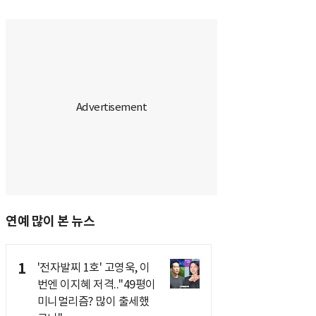
연예 많이 본 뉴스
1
'전자발찌 1호' 고영욱, 이
번엔 이지혜 저격.."49평이
미니멀리즘? 많이 출세했