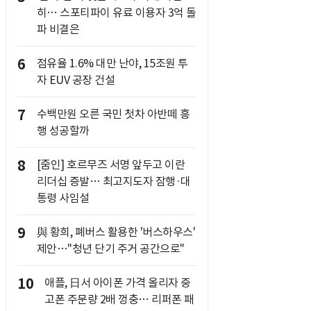
히… 스포티파이 유료 이용자 3억 돌
파 비결은
6
점유율 1.6% 대만 난야, 15조원 투
자 EUV 공장 건설
7
수백만원 오른 국민 첫차 아반떼 흥
행 성공할까
8
[줌인] 호르무즈 서명 앞두고 이란
리더십 증발… 최고지도자 잠행·대
통령 사임설
9
與 황희, 폐버스 활용한 '버스하우스'
제안…"청년 단기 주거 공간으로"
10
애플, 日서 아이폰 가격 올리자 중
고폰 주문량 2배 껑충… 리퍼폰 패