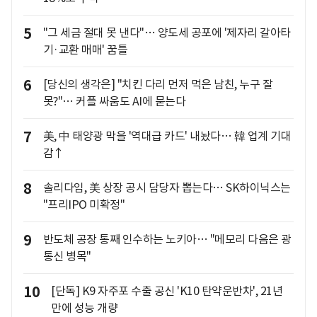
5
"그 세금 절대 못 낸다"… 양도세 공포에 '제자리 갈아타
기·교환 매매' 꿈틀
6
[당신의 생각은] "치킨 다리 먼저 먹은 남친, 누구 잘
못?"… 커플 싸움도 AI에 묻는다
7
美, 中 태양광 막을 '역대급 카드' 내놨다… 韓 업계 기대
감↑
8
솔리다임, 美 상장 공시 담당자 뽑는다… SK하이닉스는
"프리IPO 미확정"
9
반도체 공장 통째 인수하는 노키아… "메모리 다음은 광
통신 병목"
10
[단독] K9 자주포 수출 공신 'K10 탄약운반차', 21년
만에 성능 개량