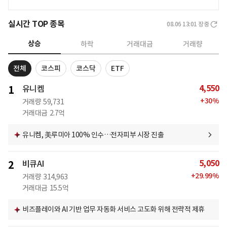
실시간 TOP 종목
08.06 13:01
장중
상승
하락
거래대금
거래량
전체
코스피
코스닥
ETF
4,550
1
유니켐
+
30
%
거래량
59,731
거래대금
2.7억
유니켐, 美루미아 100% 인수…전자피부 시장 진출
5,050
2
비큐AI
+
29.99
%
거래량
314,963
거래대금
15.5억
비즈플레이와 AI 기반 업무 자동화 서비스 고도화 위해 전략적 제휴