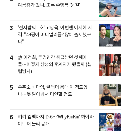
여름휴가 갔나..초록 수영복 '눈길'
3
'전자발찌 1호' 고영욱, 이번엔 이지혜 저
격.."49평이 미니멀리즘? 많이 출세했구
나"
4
故 이건희, 투명인간 취급받던 셋째아
들…어떻게 삼성의 후계자가 됐을까 (셀
럽병사)
5
우주소녀 다영, 글래머 몸매 이 정도였
나…못 알아봐서 미안할 정도
6
키키 컴백까지 D-6…'WhyKiiiKiii' 하이라
이트 메들리 공개