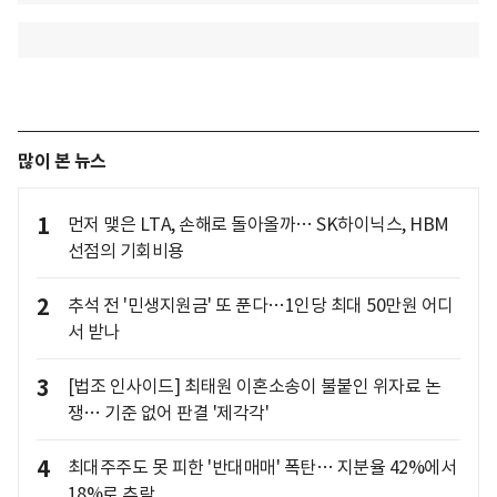
많이 본 뉴스
1
먼저 맺은 LTA, 손해로 돌아올까… SK하이닉스, HBM
선점의 기회비용
2
추석 전 '민생지원금' 또 푼다…1인당 최대 50만원 어디
서 받나
3
[법조 인사이드] 최태원 이혼소송이 불붙인 위자료 논
쟁… 기준 없어 판결 '제각각'
4
최대주주도 못 피한 '반대매매' 폭탄… 지분율 42%에서
18%로 추락