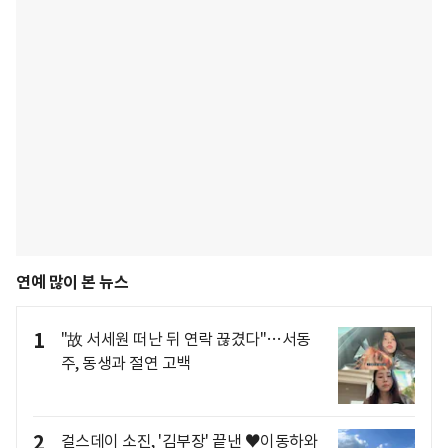
연예 많이 본 뉴스
1
"故 서세원 떠난 뒤 연락 끊겼다"…서동
주, 동생과 절연 고백
2
걸스데이 소진, '김부장' 끝낸 ♥이동하와