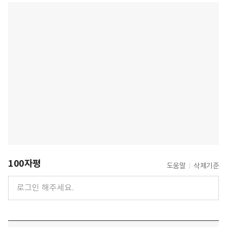
100자평
도움말
삭제기준