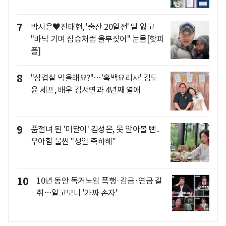
7
박시은♥진태현, '출산 20일전' 딸 잃고
"바닥 기며 짐승처럼 울부짖어" 눈물[핫피
플]
8
"삼겹살 먹을래요?"…'흑백요리사' 김도
윤 셰프, 배우 김서연과 4년째 열애
9
품절녀 된 '미달이' 김성은, 못 알아볼 뻔..
우아함 물씬 "생일 축하해"
10
10년 동안 독거노임 폭행·감금·연금 갈
취…알고보니 '가짜 손자'