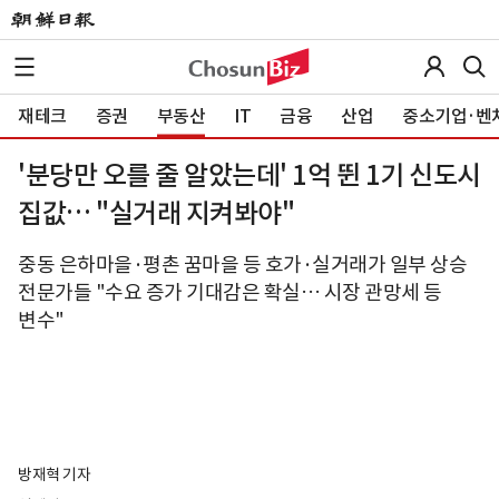
재테크
증권
부동산
IT
금융
산업
중소기업·벤
'분당만 오를 줄 알았는데' 1억 뛴 1기 신도시
집값… "실거래 지켜봐야"
중동 은하마을·평촌 꿈마을 등 호가·실거래가 일부 상승
전문가들 "수요 증가 기대감은 확실… 시장 관망세 등
변수"
방재혁 기자