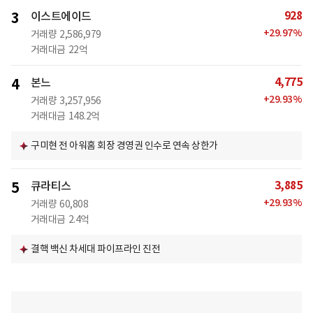
928
3
이스트에이드
+
29.97
%
거래량
2,586,979
거래대금
22억
4,775
4
본느
+
29.93
%
거래량
3,257,956
거래대금
148.2억
구미현 전 아워홈 회장 경영권 인수로 연속 상한가
3,885
5
큐라티스
+
29.93
%
거래량
60,808
거래대금
2.4억
결핵 백신 차세대 파이프라인 진전