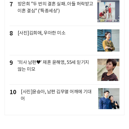
7
방은희 "두 번의 결혼 실패..아들 허락받고
이혼 결심" ('특종세상')
8
[사진]김희애, 우아한 미소
9
'의사 남편♥' 재혼 윤해영, 55세 믿기지
않는 미모
10
[사진]윤승아, 남편 김무열 어깨에 기대
어