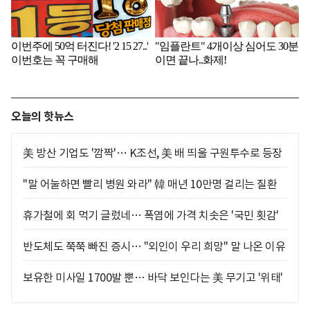
오늘의 핫뉴스
美 방산 기업도 '깜짝'… K조선, 美 배 띄울 구원투수로 등장
"말 어눌하면 빨리 병원 와라" 韓 매년 10만명 걸리는 질환
휴가철에 회 먹기 글렀네… 폭염에 가격 치솟은 '국민 횟감'
반도체도 쭉쭉 빠진 증시… "외인이 우리 희망" 말 나온 이유
보유한 미사일 1700발 뿐… 바닥 보인다는 美 무기고 '위태'