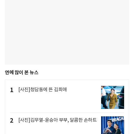
연예 많이 본 뉴스
1
[사진]청담동에 뜬 김희애
2
[사진]김무열-윤승아 부부, 달콤한 손하트