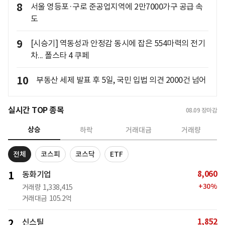
8
서울 영등포·구로 준공업지역에 2만7000가구 공급 속
도
9
[시승기] 역동성과 안정감 동시에 잡은 554마력의 전기
차... 폴스타 4 쿠페
10
부동산 세제 발표 후 5일, 국민 입법 의견 2000건 넘어
실시간 TOP 종목
08.09
장마감
상승
하락
거래대금
거래량
전체
코스피
코스닥
ETF
8,060
1
동화기업
+
30
%
거래량
1,338,415
거래대금
105.2억
1,852
2
신스틸