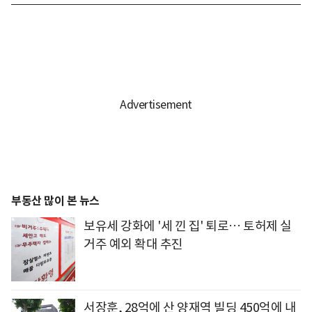
부동산 많이 본 뉴스
보유세 강화에 '세 낀 집' 퇴로… 토허제 실
거주 예외 확대 추진
서장훈, 28억에 산 양재역 빌딩 450억에 내