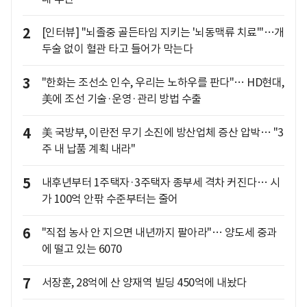
2
[인터뷰] "뇌졸중 골든타임 지키는 '뇌동맥류 치료'"…개
두술 없이 혈관 타고 들어가 막는다
3
"한화는 조선소 인수, 우리는 노하우를 판다"… HD현대,
美에 조선 기술·운영·관리 방법 수출
4
美 국방부, 이란전 무기 소진에 방산업체 증산 압박… "3
주 내 납품 계획 내라"
5
내후년부터 1주택자·3주택자 종부세 격차 커진다… 시
가 100억 안팎 수준부터는 줄어
6
"직접 농사 안 지으면 내년까지 팔아라"… 양도세 중과
에 떨고 있는 6070
7
서장훈, 28억에 산 양재역 빌딩 450억에 내놨다