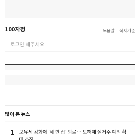
100자평
도움말
삭제기준
많이 본 뉴스
1
보유세 강화에 '세 낀 집' 퇴로… 토허제 실거주 예외 확
대 추진