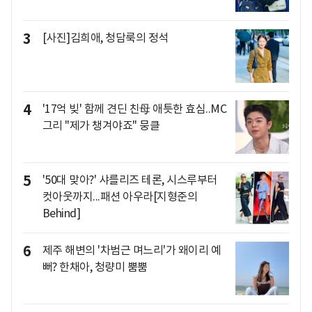
3
[사진]김희애, 청담룩의 정석
4
'17억 빚' 함께 견딘 친母 애틋한 효심..MC
그리 "제가 챙겨야죠" 뭉클
5
'50대 맞아?' 샤를리즈 테론, 시스루부터
컷아웃까지...패션 아우라[지형준의
Behind]
6
제주 해변의 '차범근 며느리'가 왜이리 예
뻐? 한채아, 청량미 뿜뿜