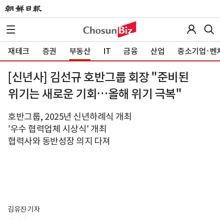
재테크
증권
부동산
IT
금융
산업
중소기업·벤
[신년사] 김선규 호반그룹 회장 "준비된
위기는 새로운 기회…올해 위기 극복"
호반그룹, 2025년 신년하례식 개최
'우수 협력업체 시상식' 개최
협력사와 동반성장 의지 다져
김유진 기자