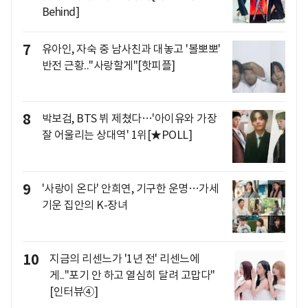
Behind]
7
유아인, 자숙 중 남사친과 대놓고 '볼뽀뽀'
반전 근황.."사랑할게"[핫피플]
8
박보검, BTS 뷔 제쳤다…'아이유와 가장
잘 어울리는 상대역' 1위[★POLL]
9
'사랑이 온다' 안희연, 기구한 운명…가세
기운 집안의 K-장녀
10
지금의 리센느가 '1년 전' 리센느에
게.."포기 안 하고 열심히 달려 고맙다"
[인터뷰④]