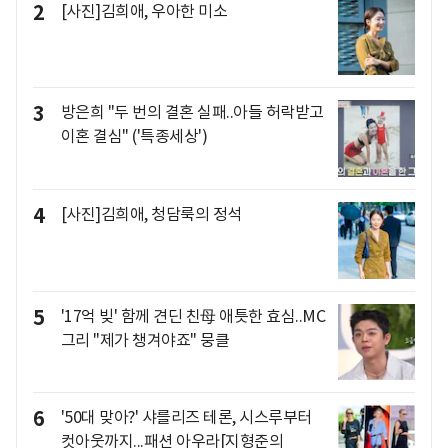
2
[사진]김희애, 우아한 미소
3
방은희 "두 번의 결혼 실패..아들 허락받고
이혼 결심" ('특종세상')
4
[사진]김희애, 청담룩의 정석
5
'17억 빚' 함께 견딘 친母 애틋한 효심..MC
그리 "제가 챙겨야죠" 뭉클
6
'50대 맞아?' 샤를리즈 테론, 시스루부터
컷아웃까지...패션 아우라[지형준의