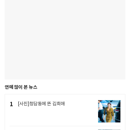
연예 많이 본 뉴스
1
[사진]청담동에 뜬 김희애