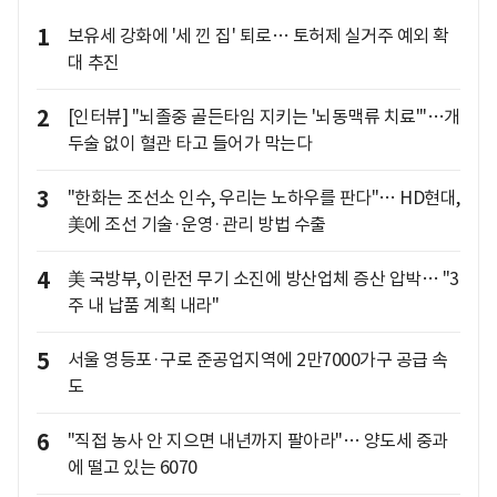
1
보유세 강화에 '세 낀 집' 퇴로… 토허제 실거주 예외 확
대 추진
2
[인터뷰] "뇌졸중 골든타임 지키는 '뇌동맥류 치료'"…개
두술 없이 혈관 타고 들어가 막는다
3
"한화는 조선소 인수, 우리는 노하우를 판다"… HD현대,
美에 조선 기술·운영·관리 방법 수출
4
美 국방부, 이란전 무기 소진에 방산업체 증산 압박… "3
주 내 납품 계획 내라"
5
서울 영등포·구로 준공업지역에 2만7000가구 공급 속
도
6
"직접 농사 안 지으면 내년까지 팔아라"… 양도세 중과
에 떨고 있는 6070