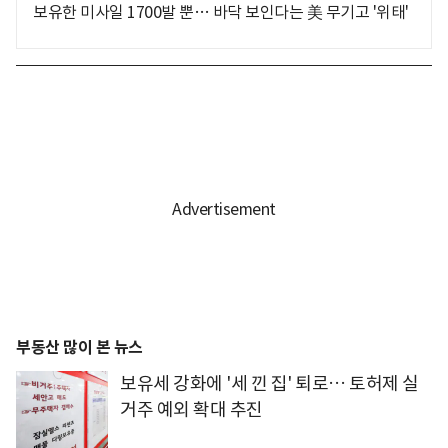
보유한 미사일 1700발 뿐… 바닥 보인다는 美 무기고 '위태'
부동산 많이 본 뉴스
보유세 강화에 '세 낀 집' 퇴로… 토허제 실
거주 예외 확대 추진