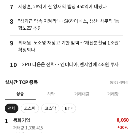
7
서장훈, 28억에 산 양재역 빌딩 450억에 내놨다
8
"성과급 약속 지켜라"… SK하이닉스, 생산·사무직 '통
합노조' 추진
9
최태원·노소영 재상고 기한 임박…'재산분할금 1조원'
확정되나
10
GPU 다음은 전력… 엔비디아, 랜시엄에 4조원 투자
실시간 TOP 종목
08.09
장마감
상승
하락
거래대금
거래량
전체
코스피
코스닥
ETF
8,060
1
동화기업
+
30
%
거래량
1,338,415