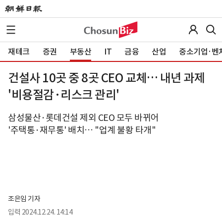
재테크
증권
부동산
IT
금융
산업
중소기업·벤
건설사 10곳 중 8곳 CEO 교체… 내년 과제
'비용절감·리스크 관리'
삼성물산·롯데건설 제외 CEO 모두 바뀌어
'주택통·재무통' 배치… "업계 불황 타개"
조은임 기자
입력
2024.12.24. 14:14