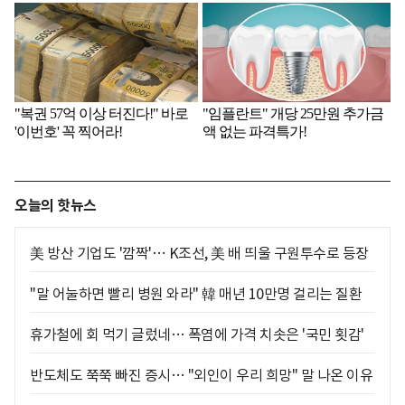
오늘의 핫뉴스
美 방산 기업도 '깜짝'… K조선, 美 배 띄울 구원투수로 등장
"말 어눌하면 빨리 병원 와라" 韓 매년 10만명 걸리는 질환
휴가철에 회 먹기 글렀네… 폭염에 가격 치솟은 '국민 횟감'
반도체도 쭉쭉 빠진 증시… "외인이 우리 희망" 말 나온 이유